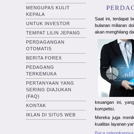
PERDA
MENGUPAS KULIT
KEPALA
Saat ini, terdapat
UNTUK INVESTOR
bulanan miliaran d
akan menghilang da
TEMPAT LILIN JEPANG
PERDAGANGAN
OTOMATIS
BERITA FOREX
PEDAGANG
TERKEMUKA
PERTANYAAN YANG
SERING DIAJUKAN
(FAQ)
keuangan ini, yan
KONTAK
kompetisi.
IKLAN DI SITUS WEB
Mereka juga menik
kualitas layanan ya
Baca selengkapnya.