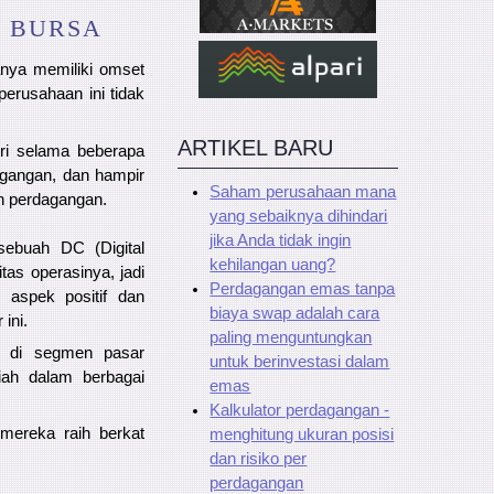
 BURSA
anya memiliki omset
erusahaan ini tidak
ARTIKEL BARU
iri selama beberapa
gangan, dan hampir
Saham perusahaan mana
n perdagangan.
yang sebaiknya dihindari
jika Anda tidak ingin
sebuah DC (Digital
kehilangan uang?
tas operasinya, jadi
Perdagangan emas tanpa
 aspek positif dan
biaya swap adalah cara
ini.
paling menguntungkan
in di segmen pasar
untuk berinvestasi dalam
iah dalam berbagai
emas
Kalkulator perdagangan -
mereka raih berkat
menghitung ukuran posisi
dan risiko per
perdagangan