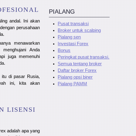
OFESIONAL
PIALANG
ing andal. Ini akan
Pusat transaksi
 dengan perusahaan
Broker untuk scalping
a.
Pialang sen
 hanya menawarkan
Investasi Forex
n menghujani Anda
Bonus
tapi juga memenuhi
Peringkat pusat transaksi.
da.
Semua tentang broker
Daftar broker Forex
itu di pasar Rusia,
Pialang opsi biner
ah ini, kita akan
Pialang PAMM
 LISENSI
rex adalah apa yang