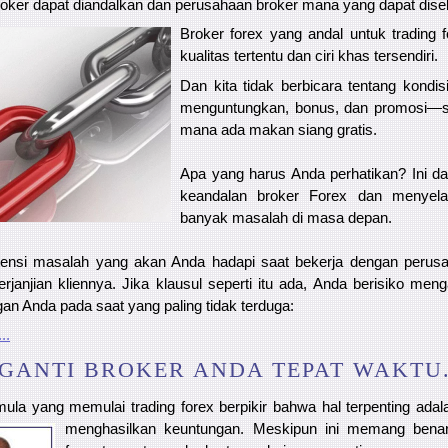
ker dapat diandalkan dan perusahaan broker mana yang dapat dise
Broker forex yang andal untuk trading 
kualitas tertentu dan ciri khas tersendiri.
Dan kita tidak berbicara tentang kondi
menguntungkan, bonus, dan promosi—s
mana ada makan siang gratis.
Apa yang harus Anda perhatikan? Ini d
keandalan broker Forex dan menyela
banyak masalah di masa depan.
ensi masalah yang akan Anda hadapi saat bekerja dengan perusa
janjian kliennya. Jika klausul seperti itu ada, Anda berisiko men
an Anda pada saat yang paling tidak terduga:
..
GANTI BROKER ANDA TEPAT WAKTU
ula yang memulai trading forex berpikir bahwa hal terpenting adal
menghasilkan keuntungan. Meskipun ini memang benar