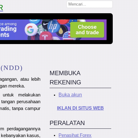
R
(NDD)
MEMBUKA
agangan, atau lebih
REKENING
gan mereka.
Buka akun
 untuk melakukan
 tangan perusahaan
IKLAN DI SITUS WEB
matis, tanpa campur
PERALATAN
orm perdagangannya
Penasihat Forex
m kebanyakan kasus,