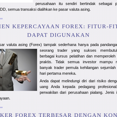
perusahaan itu sendiri bertindak sebagai
DD, semua transaksi dialihkan ke pasar valuta asing.
..
EN KEPERCAYAAN FOREX: FITUR-FI
DAPAT DIGUNAKAN
sar valuta asing (Forex) tampak sederhana hanya pada pandanga
seorang trader yang sukses membutuh
berbagai kursus pelatihan dan memperoleh
praktis. Tidak semua investor mampu 
banyak trader pemula kehilangan sejumlah 
hari pertama mereka.
Anda dapat melindungi diri dari risiko d
uang Anda kepada pedagang profesiona
perwakilan dari perusahaan pialang. Jenis i
ayaan.
..
KER FOREX TERBESAR DENGAN KON