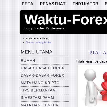
PETA
PENASIHAT
INDIKATOR
Waktu-Fore
Blog Trader Profesional
Anda berada di sini:
Semua tentang broker
MENU UTAMA
PIAL
RUMAH
Inilah jenis perda
DASAR-DASAR FOREX
DASAR-DASAR FOREX
MATA UANG KRIPTO
TIPS BERMANFAAT
INVESTASI PAMM
MATA UANG UNTUK