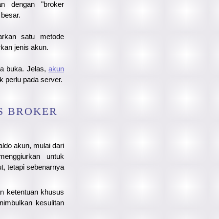
an dengan "broker
besar.
arkan satu metode
kan jenis akun.
da buka. Jelas,
akun
k perlu pada server.
S BROKER
aldo
akun, mulai dari
enggiurkan untuk
, tetapi sebenarnya
an ketentuan khusus
imbulkan kesulitan