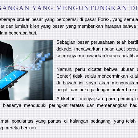
GANGAN YANG MENGUNTUNGKAN DI
 beberapa broker besar yang beroperasi di pasar Forex, yang semu
olar dan jumlah klien yang besar, yang memberikan harapan bahwa p
lam beberapa hari.
Sebagian besar perusahaan telah berd
dekade, menawarkan ribuan aset perda
semuanya menawarkan kursus pelatiha
Namun, perlu dicatat bahwa ukuran 
Center) tidak selalu mencerminkan kuali
di bawah ini saya akan menguraikan
negatif dari bekerja dengan broker-broker 
Artikel ini menyajikan para pemimp
g biasanya menduduki peringkat teratas dan memenangkan had
mati popularitas yang pantas di kalangan pedagang, yang telah 
ng mereka berikan.
..