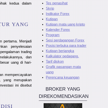
Tes penasihat
 pihak kedua dalam
Skrip
Indikator Forex
Kutipan
TUR YANG
Kutipan mata uang kripto
Kalender Forex
Program
Sesi perdagangan Forex
n pertama. Menjadi
Posisi terbuka para trader
kan penyelesaian
Kutipan berjangka
 pengalaman trading
Kalkulator pedagang.
melakukannya, dan
Tarif diskon
besar uang di hari-
Grafik pasangan mata
uang
engan mempercayakan
Perencana keuangan
l, yang merupakan
nvestasi ini disebut
BROKER YANG
DIREKOMENDASIKAN
DISI