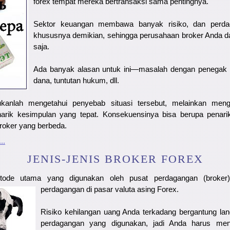
forex tempat mereka bertransaksi sama pentingnya.
Sektor keuangan membawa banyak risiko, dan perd
khususnya demikian, sehingga perusahaan broker Anda d
saja.
Ada banyak alasan untuk ini—masalah dengan penegak
dana, tuntutan hukum, dll.
ukanlah mengetahui penyebab situasi tersebut, melainkan men
rik kesimpulan yang tepat. Konsekuensinya bisa berupa penar
roker yang berbeda.
..
JENIS-JENIS BROKER FOREX
ode utama yang digunakan oleh pusat perdagangan (broker
perdagangan di
pasar valuta asing Forex.
Risiko kehilangan uang Anda terkadang bergantung l
perdagangan yang digunakan, jadi Anda harus men