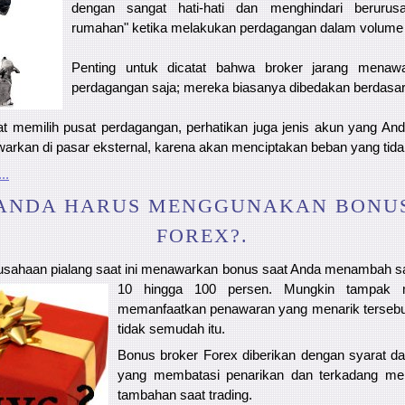
dengan sangat hati-hati dan menghindari berurus
rumahan" ketika melakukan perdagangan dalam volume 
Penting untuk dicatat bahwa broker jarang menaw
perdagangan saja; mereka biasanya dibedakan berdasar
aat memilih pusat perdagangan, perhatikan juga jenis akun yang An
warkan di pasar eksternal, karena akan menciptakan beban yang tida
..
ANDA HARUS MENGGUNAKAN BONU
FOREX?.
usahaan pialang saat ini menawarkan bonus saat Anda menambah s
10 hingga 100 persen. Mungkin tampak m
memanfaatkan penawaran yang menarik tersebut
tidak semudah itu.
Bonus broker Forex diberikan dengan syarat d
yang membatasi penarikan dan terkadang men
tambahan saat trading.