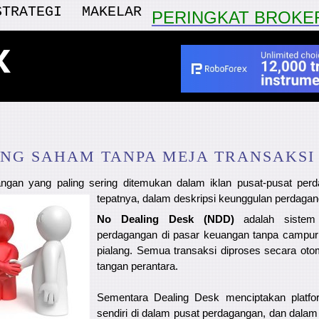
STRATEGI
MAKELAR
PERINGKAT BROKE
x
ANG SAHAM TANPA MEJA TRANSAKSI 
gangan yang paling sering ditemukan dalam iklan pusat-pusat perd
tepatnya, dalam deskripsi
keunggulan perdagan
No Dealing Desk (NDD)
adalah sistem
perdagangan di pasar keuangan tanpa campur
pialang. Semua transaksi diproses secara oto
tangan perantara.
Sementara Dealing Desk menciptakan platf
sendiri di dalam pusat perdagangan, dan dala