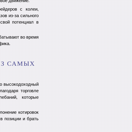
овое движение.
ейдеров с колеи,
ов из-за сильного
 свой потенциал в
абатывают во время
фика.
ИЗ САМЫХ
то высокодоходный
благодаря торговле
ебаний, которые
лонение котировок
в позиции и брать