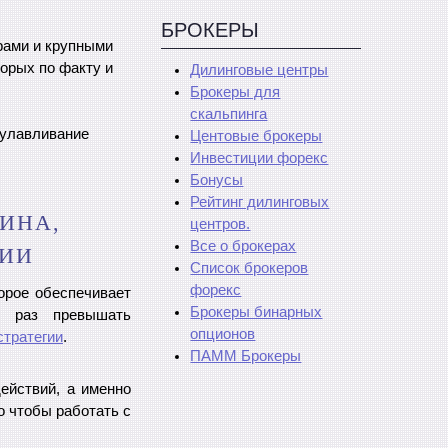
БРОКЕРЫ
рами и крупными
орых по факту и
Дилинговые центры
Брокеры для
скальпинга
а улавливание
Центовые брокеры
Инвестиции форекс
Бонусы
Рейтинг дилинговых
ИНА,
центров.
Все о брокерах
ГИИ
Список брокеров
форекс
орое обеспечивает
Брокеры бинарных
о раз превышать
опционов
стратегии
.
ПАММ Брокеры
ействий, а именно
о чтобы работать с