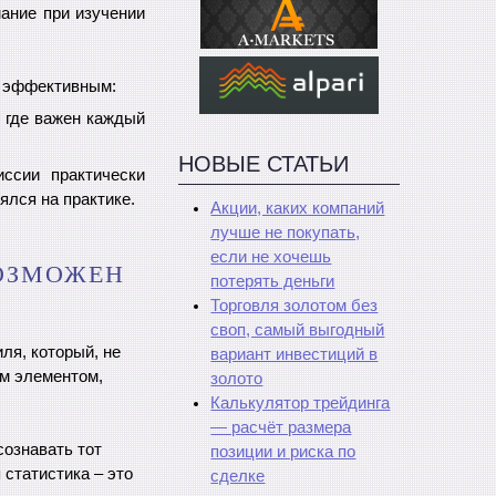
ание при изучении
е эффективным:
, где важен каждый
НОВЫЕ СТАТЬИ
ссии практически
ялся на практике.
Акции, каких компаний
лучше не покупать,
если не хочешь
ВОЗМОЖЕН
потерять деньги
Торговля золотом без
своп, самый выгодный
ля, который, не
вариант инвестиций в
ым элементом,
золото
Калькулятор трейдинга
— расчёт размера
сознавать тот
позиции и риска по
 статистика – это
сделке