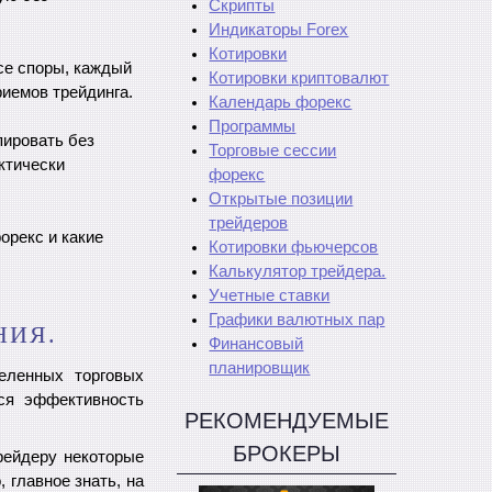
Скрипты
Индикаторы Forex
Котировки
все споры, каждый
Котировки криптовалют
риемов трейдинга.
Календарь форекс
Программы
пировать без
Торговые сессии
ктически
форекс
Открытые позиции
трейдеров
орекс и какие
Котировки фьючерсов
Калькулятор трейдера.
Учетные ставки
Графики валютных пар
НИЯ.
Финансовый
планировщик
еленных торговых
ся эффективность
РЕКОМЕНДУЕМЫЕ
БРОКЕРЫ
рейдеру некоторые
 главное знать, на