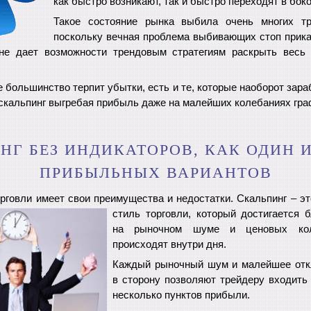
как быстро возникают, так и быстро переходят в бок
Такое состояние рынка выбила очень многих тр
поскольку вечная проблема выбивающих стоп приказ
не дает возможности трендовым стратегиям раскрыть весь
большинство терпит убытки, есть и те, которые наоборот зар
скальпинг выгребая прибыль даже на малейших колебаниях гра
НГ БЕЗ ИНДИКАТОРОВ, КАК ОДИН 
ПРИБЫЛЬНЫХ ВАРИАНТОВ
орговли имеет свои преимущества и недостатки. Скальпинг – э
стиль
торговли, который достигается 
на рыночном шуме и ценовых кол
происходят внутри дня.
Каждый рыночный шум и малейшее отк
в сторону позволяют трейдеру входить 
несколько пунктов прибыли.