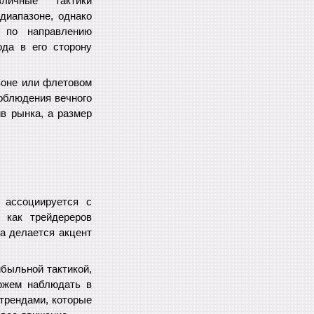
личные тактики
диапазоне, однако
я по направлению
ода в его сторону
азоне или флетовом
соблюдения вечного
в рынка, а размер
 ассоциируется с
 как трейдереров
да делается акцент
ибыльной тактикой,
ожем наблюдать в
трендами, которые