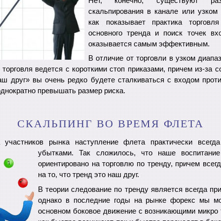
Нет, конечно, существуют раз
скальпирования в канале или узком 
как показывает практика торговл
основного тренда и поиск точек вх
оказывается самым эффективным.
В отличие от торговли в узком диап
 торговля ведется с короткими стоп приказами, причем из-за 
аш друг» вы очень редко будете сталкиваться с входом проти
однократно превышать размер риска.
СКАЛЬПИНГ ВО ВРЕМЯ ФЛЕТА
 участников рынка наступление флета практически всегда
убытками. Так сложилось,
что наше воспитание
ориентировано на торговлю по тренду, причем всег
на то, что тренд это наш друг.
В теории следование по тренду является всегда пр
однако в последние годы на рынке форекс мы м
основном боковое движение с возникающими микро 