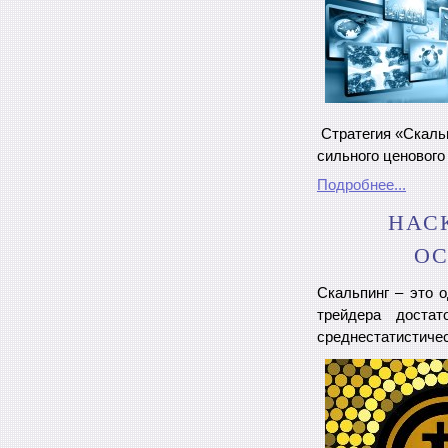
Стратегия «Скальп
сильного ценового
Подробнее...
НАС
ОС
Скальпинг – это 
трейдера доста
среднестатистиче