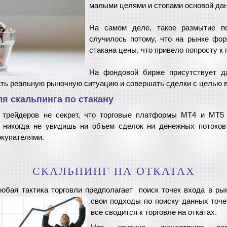
малыми целями и стопами основой дан
На самом деле, такое размытие по
случилось потому, что на рынке форе
стакана цены, что привело попросту к
На фондовой бирже присутствует да
ть реальную рыночную ситуацию и совершать сделки с целью в
я скальпинга по стакану
 трейдеров не секрет, что торговые платформы МТ4 и МТ5
м никогда не увидишь ни объем сделок ни денежных потоков
окупателями.
СКАЛЬПИНГ НА ОТКАТАХ
 любая тактика торговли предполагает поиск точек входа в ры
свои подходы по поиску данных точек
все сводится к торговле на откатах.