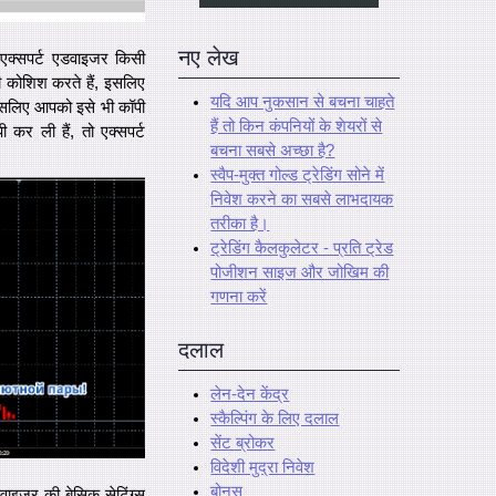
नए लेख
ि एक्सपर्ट एडवाइजर किसी
ी कोशिश करते हैं, इसलिए
यदि आप नुकसान से बचना चाहते
इसलिए आपको इसे भी कॉपी
हैं तो किन कंपनियों के शेयरों से
 कर ली हैं, तो एक्सपर्ट
बचना सबसे अच्छा है?
स्वैप-मुक्त गोल्ड ट्रेडिंग सोने में
निवेश करने का सबसे लाभदायक
तरीका है।
ट्रेडिंग कैलकुलेटर - प्रति ट्रेड
पोजीशन साइज और जोखिम की
गणना करें
दलाल
लेन-देन केंद्र
स्कैल्पिंग के लिए दलाल
सेंट ब्रोकर
विदेशी मुद्रा निवेश
बोनस
वाइजर की बेसिक सेटिंग्स