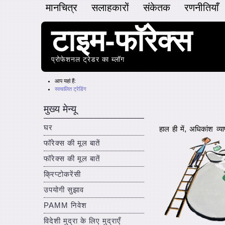
मानचित्र
सलाहकारों
संकेतक
रणनीतियाँ
टाइम-फॉरेक्स
प्रोफेशनल ट्रेडर का ब्लॉग
आप यहां हैं:
स्वचालित ट्रेडिंग
मुख्य मेन्यू
घर
हाल ही में, अधिकांश व्
फॉरेक्स की मूल बातें
फॉरेक्स की मूल बातें
क्रिप्टोकरेंसी
उपयोगी सुझाव
PAMM निवेश
विदेशी मुद्रा के लिए मुद्राएँ