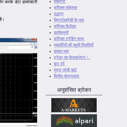
स्क्रिप्ट
ोग करके डेटा डायरेक्टरी
फॉरेक्स संकेतक
उद्धरण
है।
क्रिप्टोकरेंसी के भाव
फॉरेक्स कैलेंडर
कार्यक्रमों
फॉरेक्स ट्रेडिंग सत्र
व्यापारियों की खुली स्थितियाँ
वायदा भाव
ट्रेडर का कैलकुलेटर।.
छूट दरें
मुद्रा जोड़ी चार्ट
वित्तीय योजनाकार
अनुशंसित ब्रोकर