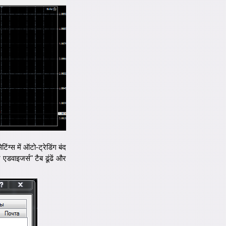
ंग्स में ऑटो-ट्रेडिंग बंद
ट एडवाइजर्स" टैब ढूंढें और