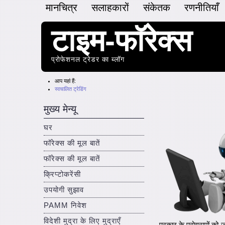
मानचित्र
सलाहकारों
संकेतक
रणनीतियाँ
टाइम-फॉरेक्स
प्रोफेशनल ट्रेडर का ब्लॉग
आप यहां हैं:
स्वचालित ट्रेडिंग
मुख्य मेन्यू
घर
फॉरेक्स की मूल बातें
फॉरेक्स की मूल बातें
क्रिप्टोकरेंसी
उपयोगी सुझाव
PAMM निवेश
विदेशी मुद्रा के लिए मुद्राएँ
प्रकार के प्रोग्रामों क