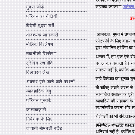
सहायक उपकरण
फॉरेक्स
मुद्रा जोड़े
फॉरेक्स रणनीतियाँ
इ
विदेशी मुद्रा शर्तें
आजकल, मुफ्त में उपलब्ध 
आवश्यक जानकारी
प्लेटफॉर्म के लिए बनाया ग
मौलिक विश्लेषण
द्वारा संचालित ट्रेडिंग का
तकनीकी विश्लेषण
असल में, हम एक ऐसे रोबो
ट्रेडिंग रणनीति
नकल कर सकता है। यदि 
समस्या नहीं है, क्योंकि 
दिलचस्प लेख
सही विशेषज्ञ का चुनाव श
अक्सर पूछे जाने वाले प्रश्नों
तो चलिए सबसे सरल से शुर
व्यावहारिक बिंदु
स्वचालित सलाहकार पूरी त
फॉरेक्स पुस्तकें
व्यापारियों की सहायता क
स्थानांतरित करना और लाभ
कालाबाज़ारी
विशेषज्ञों को भी संकेत
निवेशक के लिए
इंडिकेटर-आधारित एडवाइज
जापानी मोमबत्ती स्टैंड
अनिवार्य नहीं है, क्यों