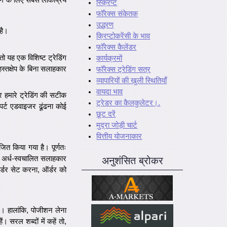
स्क्रिप्ट
फॉरेक्स संकेतक
उद्धरण
है।
क्रिप्टोकरेंसी के भाव
फॉरेक्स कैलेंडर
ो यह एक विशिष्ट ट्रेडिंग
कार्यक्रमों
 हस्तक्षेप के बिना सलाहकार
फॉरेक्स ट्रेडिंग सत्र
व्यापारियों की खुली स्थितियाँ
वायदा भाव
र हमारे ट्रेडिंग की सटीक
ट्रेडर का कैलकुलेटर।.
्ट एडवाइजर ढूंढना कोई
छूट दरें
मुद्रा जोड़ी चार्ट
वित्तीय योजनाकार
जित किया गया है। पूर्णतः
ै। अर्ध-स्वचालित सलाहकार
अनुशंसित ब्रोकर
ऑर्डर सेट करना, ऑर्डर को
। हालांकि, पोजीशन लेना
 सरल शब्दों में कहें तो,