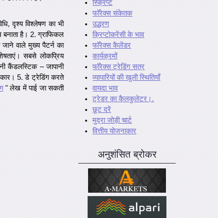
स्क्रिप्ट
फॉरेक्स संकेतक
उद्धरण
ि, दृश्य विश्लेषण का भी
क्रिप्टोकरेंसी के भाव
म बनाता है। 2. ग्राफिकल
फॉरेक्स कैलेंडर
ए जाने वाले मुख्य पैटर्न का
कार्यक्रमों
शेषताएं। सबसे लोकप्रिय
फॉरेक्स ट्रेडिंग सत्र
ानी कैंडलस्टिक – जापानी
व्यापारियों की खुली स्थितियाँ
रकार। 5. डे ट्रेडिंग करते
वायदा भाव
ंग
" लेख में पाई जा सकती
ट्रेडर का कैलकुलेटर।.
छूट दरें
मुद्रा जोड़ी चार्ट
वित्तीय योजनाकार
अनुशंसित ब्रोकर