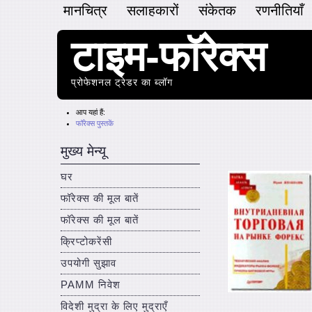
मानचित्र
सलाहकारों
संकेतक
रणनीतियाँ
टाइम-फॉरेक्स
प्रोफेशनल ट्रेडर का ब्लॉग
आप यहां हैं:
फॉरेक्स पुस्तकें
मुख्य मेन्यू
घर
फॉरेक्स की मूल बातें
फॉरेक्स की मूल बातें
क्रिप्टोकरेंसी
उपयोगी सुझाव
PAMM निवेश
विदेशी मुद्रा के लिए मुद्राएँ