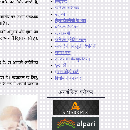
स्क्रिप्ट
फॉर्म पर निर्भर करती है,
फॉरेक्स संकेतक
उद्धरण
ँ आमतौर पर सक्षम प्रबंधक
क्रिप्टोकरेंसी के भाव
ा है।.
फॉरेक्स कैलेंडर
 अपने अनुभव और ज्ञान का
कार्यक्रमों
 ध्यान केंद्रित करते हुए,
फॉरेक्स ट्रेडिंग सत्र
व्यापारियों की खुली स्थितियाँ
वायदा भाव
ट्रेडर का कैलकुलेटर।.
ई दे, तो आपको अतिरिक्त
छूट दरें
मुद्रा जोड़ी चार्ट
रता है। उदाहरण के लिए,
वित्तीय योजनाकार
र के रूप में अपनी किस्मत
अनुशंसित ब्रोकर