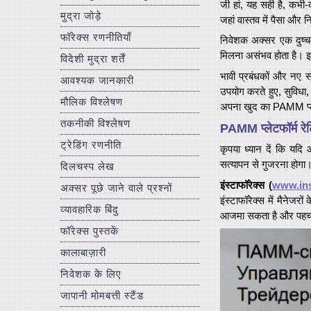
जी हां, यह सही है, कभी-
मुद्रा जोड़े
जहां वास्तव में पैसा और न
फॉरेक्स रणनीतियाँ
निवेशक अक्सर एक दुष्चक्
मिलना असंभव होता है। इस
विदेशी मुद्रा शर्तें
भावी प्रबंधकों और नए स
आवश्यक जानकारी
उपयोग करते हुए, सुविधा, 
मौलिक विश्लेषण
अपना खुद का PAMM प्लेट
तकनीकी विश्लेषण
PAMM प्लेटफॉर्म रेट
ट्रेडिंग रणनीति
कृपया ध्यान दें कि यद
सत्यापन से गुजरना होगा
दिलचस्प लेख
इंस्टाफॉरेक्स (
www.ins
अक्सर पूछे जाने वाले प्रश्नों
इंस्टाफॉरेक्स में मैनेज
व्यावहारिक बिंदु
आजमा सकता है और पहच
फॉरेक्स पुस्तकें
कालाबाज़ारी
निवेशक के लिए
जापानी मोमबत्ती स्टैंड