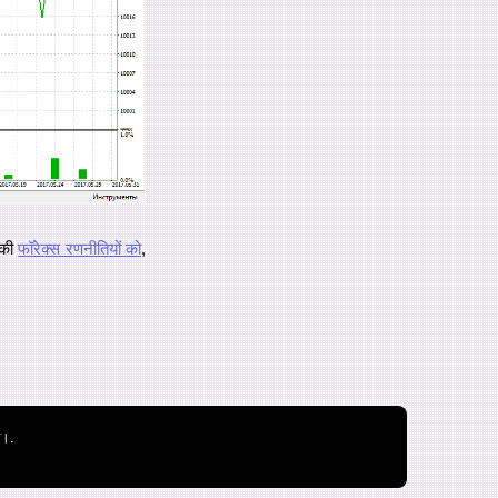
 की
फॉरेक्स रणनीतियों को
,
ै।.