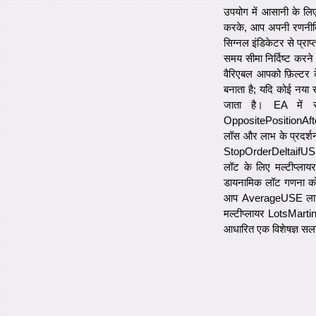
उपयोग में आसानी के लि
करके, आप अपनी रणनीति 
सिग्नल इंडिकेटर से प्राप
समय सीमा निर्दिष्ट करन
वैरिएबल आपको फ़िल्टर 
बनाता है; यदि कोई नया र
जाता है। EA में 
OppositePositionAfterS
लॉस और लाभ के प्रदर्श
StopOrderDeltaifUSE ला
लॉट के लिए मल्टीप्लायर
डायनामिक लॉट गणना को 
आप AverageUSE लाइन मे
मल्टीप्लायर LotsMartin 
आधारित एक विशेषज्ञ सलाहक