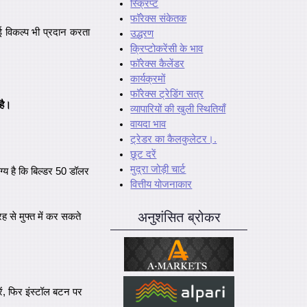
स्क्रिप्ट
फॉरेक्स संकेतक
 विकल्प भी प्रदान करता
उद्धरण
क्रिप्टोकरेंसी के भाव
फॉरेक्स कैलेंडर
कार्यक्रमों
फॉरेक्स ट्रेडिंग सत्र
है।
व्यापारियों की खुली स्थितियाँ
वायदा भाव
ट्रेडर का कैलकुलेटर।.
छूट दरें
मुद्रा जोड़ी चार्ट
ग्य है कि बिल्डर 50 डॉलर
वित्तीय योजनाकार
अनुशंसित ब्रोकर
से मुफ्त में कर सकते
रें, फिर इंस्टॉल बटन पर