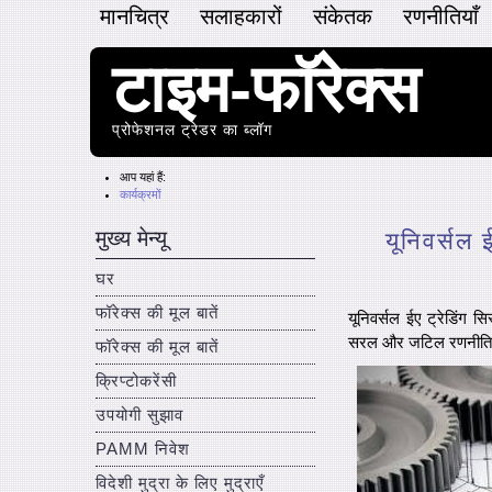
मानचित्र
सलाहकारों
संकेतक
रणनीतियाँ
टाइम-फॉरेक्स
प्रोफेशनल ट्रेडर का ब्लॉग
आप यहां हैं:
कार्यक्रमों
मुख्य मेन्यू
यूनिवर्सल 
घर
फॉरेक्स की मूल बातें
यूनिवर्सल ईए ट्रेडिंग 
सरल और जटिल रणनीतियाँ
फॉरेक्स की मूल बातें
क्रिप्टोकरेंसी
उपयोगी सुझाव
PAMM निवेश
विदेशी मुद्रा के लिए मुद्राएँ