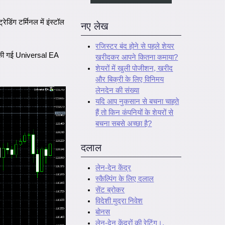
िंग टर्मिनल में इंस्टॉल
नए लेख
रजिस्टर बंद होने से पहले शेयर
ड की गई Universal EA
खरीदकर आपने कितना कमाया?
शेयरों में खुली पोजीशन, खरीद
और बिक्री के लिए विनिमय
लेनदेन की संख्या
यदि आप नुकसान से बचना चाहते
हैं तो किन कंपनियों के शेयरों से
बचना सबसे अच्छा है?
दलाल
लेन-देन केंद्र
स्कैल्पिंग के लिए दलाल
सेंट ब्रोकर
विदेशी मुद्रा निवेश
बोनस
लेन-देन केंद्रों की रेटिंग।.