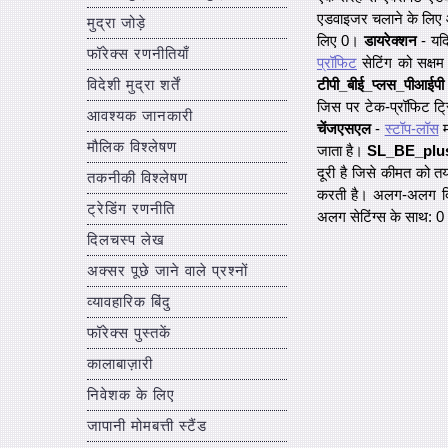
एडवाइजर चलाने के लिए आव
मुद्रा जोड़े
लिए 0।
डायरेक्शन
- यदि
फॉरेक्स रणनीतियाँ
प्रॉफिट
सेटिंग को सक्ष
विदेशी मुद्रा शर्तें
टीपी_बीई_प्लस_पीआईपी
जिस पर टेक-प्रॉफिट ट्र
आवश्यक जानकारी
चेंजएसएल
-
स्टॉप-लॉस
म
मौलिक विश्लेषण
जाता है।
SL_BE_plu
दूरी है जिसे कीमत को तय
तकनीकी विश्लेषण
करती है। अलग-अलग दिशा
ट्रेडिंग रणनीति
अलग सेटिंग्स के साथ: 0
दिलचस्प लेख
अक्सर पूछे जाने वाले प्रश्नों
व्यावहारिक बिंदु
फॉरेक्स पुस्तकें
कालाबाज़ारी
निवेशक के लिए
जापानी मोमबत्ती स्टैंड