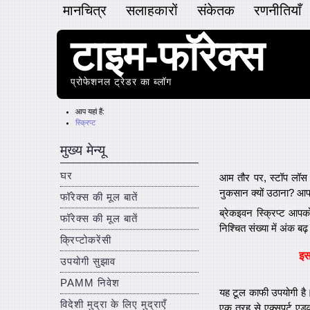
मानचित्र
सलाहकारों
संकेतक
रणनीतियाँ
टाइम-फॉरेक्स
प्रोफेशनल ट्रेडर का ब्लॉग
आप यहां हैं:
स्क्रिप्ट
मुख्य मेन्यू
घर
आम तौर पर, स्टॉप लॉस 
नुकसान क्यों उठाना? आप
फॉरेक्स की मूल बातें
ब्रेकइवन स्क्रिप्ट आप
फॉरेक्स की मूल बातें
निश्चित संख्या में अंक ब
क्रिप्टोकरेंसी
इ
उपयोगी सुझाव
PAMM निवेश
यह टूल काफी उपयोगी है।
विदेशी मुद्रा के लिए मुद्राएँ
एक तरह से एक्सपर्ट एडवा