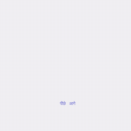
पीछे
आगे