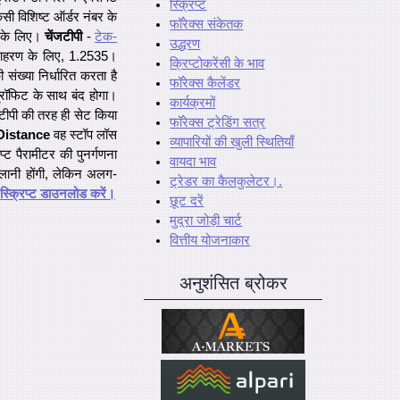
स्क्रिप्ट
सी विशिष्ट ऑर्डर नंबर के
फॉरेक्स संकेतक
र के लिए।
चेंजटीपी
-
टेक-
उद्धरण
उदाहरण के लिए, 1.2535।
क्रिप्टोकरेंसी के भाव
संख्या निर्धारित करता है
फॉरेक्स कैलेंडर
्रॉफिट के साथ बंद होगा।
कार्यक्रमों
मटीपी की तरह ही सेट किया
फॉरेक्स ट्रेडिंग सत्र
istance
वह स्टॉप लॉस
व्यापारियों की खुली स्थितियाँ
्ट पैरामीटर की पुनर्गणना
वायदा भाव
लानी होंगी, लेकिन अलग-
ट्रेडर का कैलकुलेटर।.
स्क्रिप्ट डाउनलोड करें।
छूट दरें
मुद्रा जोड़ी चार्ट
वित्तीय योजनाकार
अनुशंसित ब्रोकर