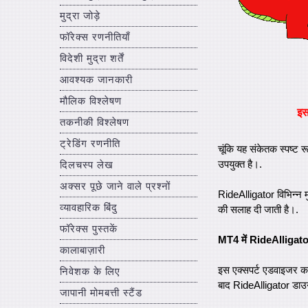
मुद्रा जोड़े
फॉरेक्स रणनीतियाँ
विदेशी मुद्रा शर्तें
आवश्यक जानकारी
मौलिक विश्लेषण
इ
तकनीकी विश्लेषण
ट्रेडिंग रणनीति
चूंकि यह संकेतक स्पष्ट र
उपयुक्त है।.
दिलचस्प लेख
अक्सर पूछे जाने वाले प्रश्नों
RideAlligator विभिन्न मु
व्यावहारिक बिंदु
की सलाह दी जाती है।.
फॉरेक्स पुस्तकें
MT4 में RideAlligator
कालाबाज़ारी
इस एक्सपर्ट एडवाइजर का
निवेशक के लिए
बाद RideAlligator डाउ
जापानी मोमबत्ती स्टैंड