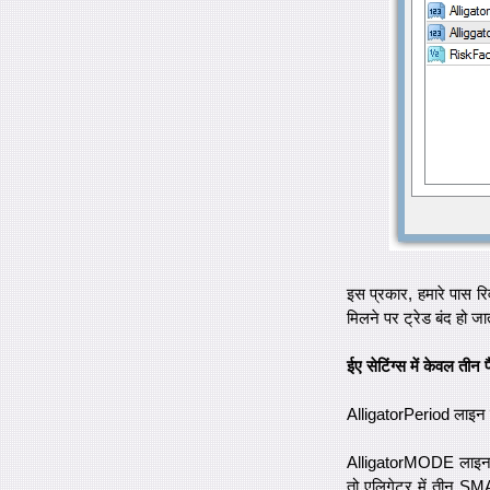
इस प्रकार, हमारे पास रिव
मिलने पर ट्रेड बंद हो जा
ईए सेटिंग्स में केवल तीन प
AlligatorPeriod लाइन 
AlligatorMODE लाइन एलि
तो एलिगेटर में तीन SM