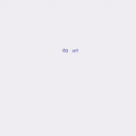
पीछे
आगे