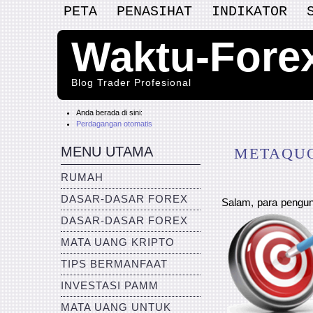
PETA
PENASIHAT
INDIKATOR
Waktu-Fore
Blog Trader Profesional
Anda berada di sini:
Perdagangan otomatis
MENU UTAMA
METAQUO
RUMAH
DASAR-DASAR FOREX
Salam, para pengunj
DASAR-DASAR FOREX
MATA UANG KRIPTO
TIPS BERMANFAAT
INVESTASI PAMM
MATA UANG UNTUK