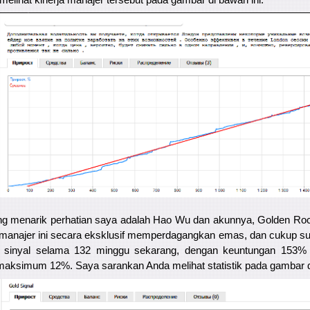
ng menarik perhatian saya adalah Hao Wu dan akunnya, Golden Rock
manajer ini secara eksklusif memperdagangkan emas, dan cukup su
n sinyal selama 132 minggu sekarang, dengan keuntungan 153% s
aksimum 12%. Saya sarankan Anda melihat statistik pada gambar di