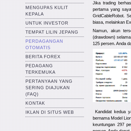
Jika trading berha
MENGUPAS KULIT
pertama yang saya
KEPALA
GridCableRobot. Se
biasa, melainkan Ex
UNTUK INVESTOR
Namun, akun terse
TEMPAT LILIN JEPANG
(drawdown) selama p
PERDAGANGAN
125 persen. Anda da
OTOMATIS
BERITA FOREX
PEDAGANG
TERKEMUKA
PERTANYAAN YANG
SERING DIAJUKAN
(FAQ)
KONTAK
Kandidat kedua ya
IKLAN DI SITUS WEB
bernama Model Lion.
keuntungan 297 pe
persen. Anda dapat 