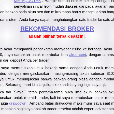
METAQUOTES
". Hampir semua broker bekerja dengan l
penyalinan sinyal lebih mudah diakses daripada layanan lai
an bahkan pada akun sen dan mikro tanpa harus mengeluarkan ban
uran sistem, Anda hanya dapat menghubungkan satu trader ke satu a
REKOMENDASI ​​BROKER
adalah pilihan terbaik saat ini.
ita akan mengambil pendekatan menyebar risiko ke berbagai akun. 
00, saya sarankan untuk membuka lima
akun cent
, dengan asums
 dari deposit Anda per trader.
ini saya memutuskan untuk bekerja sama dengan Anda untuk membu
 trader, dengan mengalokasikan masing-masing akun sebesar $1
nya untuk menunjukkan bahwa bahkan orang biasa dengan modal
. Sekarang, mari kita lanjutkan ke kandidat yang ingin saya uji.
ka tab "Sinyal", tetapi pertama-tama buka lima akun, bahkan a
gunakan untuk memilih trader, kali ini saya memutuskan untuk memil
 juga
drawdown
. Ambang batas drawdown maksimum saya saat mem
k masalah bagi saya apakah trader tersebut adalah expert advisor at