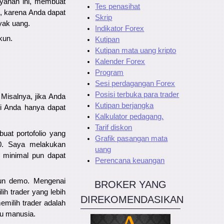
ayanan ini, membuat
Tes penasihat
n, karena Anda dapat
Skrip
yak uang.
Indikator Forex
kun.
Kutipan
Kutipan mata uang kripto
Kalender Forex
Program
Sesi perdagangan Forex
Posisi terbuka para trader
Misalnya, jika Anda
Kutipan berjangka
i Anda hanya dapat
Kalkulator pedagang.
Tarif diskon
at portofolio yang
Grafik pasangan mata
00. Saya melakukan
uang
 minimal pun dapat
Perencana keuangan
kun demo. Mengenai
BROKER YANG
ih trader yang lebih
DIREKOMENDASIKAN
ilih trader adalah
au manusia.