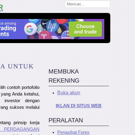
R
IA UNTUK
MEMBUKA
REKENING
ih contoh portofolio
Buka akun
 yang Anda ketahui,
investor dengan
IKLAN DI SITUS WEB
yang sukses melalui
PERALATAN
tang prinsip kerja
L PERDAGANGAN
Penasihat Forex