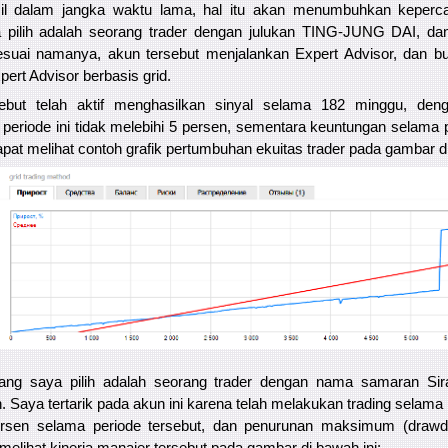
sil dalam jangka waktu lama, hal itu akan menumbuhkan keperca
 pilih adalah seorang trader dengan julukan TING-JUNG DAI, d
suai namanya, akun tersebut menjalankan Expert Advisor, dan b
pert Advisor berbasis grid.
but telah aktif menghasilkan sinyal selama 182 minggu, deng
eriode ini tidak melebihi 5 persen, sementara keuntungan selama 
pat melihat contoh grafik pertumbuhan ekuitas trader pada gambar di
ng saya pilih adalah seorang trader dengan nama samaran Sira
 Saya tertarik pada akun ini karena telah melakukan trading selam
rsen selama periode tersebut, dan penurunan maksimum (drawd
melihat kinerja manajer tersebut pada gambar di bawah ini: