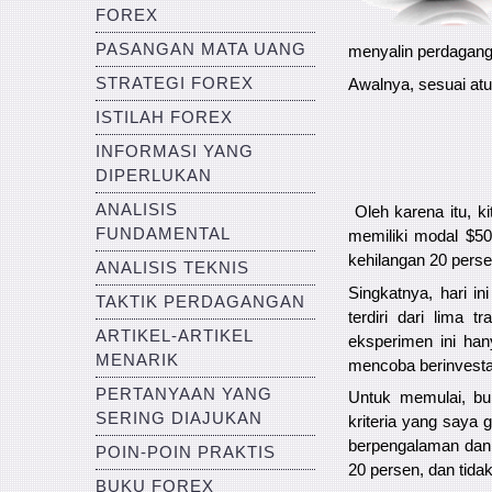
FOREX
PASANGAN MATA UANG
menyalin perdagang
STRATEGI FOREX
Awalnya, sesuai at
ISTILAH FOREX
INFORMASI YANG
DIPERLUKAN
ANALISIS
Oleh karena itu, k
FUNDAMENTAL
memiliki modal $5
kehilangan 20 persen
ANALISIS TEKNIS
Singkatnya, hari 
TAKTIK PERDAGANGAN
terdiri dari lima
ARTIKEL-ARTIKEL
eksperimen ini ha
MENARIK
mencoba berinvestasi
PERTANYAAN YANG
Untuk memulai, bu
SERING DIAJUKAN
kriteria yang saya 
berpengalaman dan
POIN-POIN PRAKTIS
20 persen, dan tida
BUKU FOREX