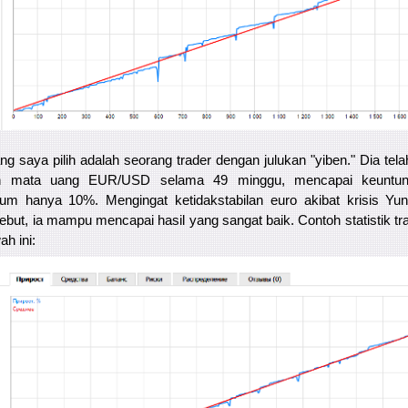
g saya pilih adalah seorang trader dengan julukan "yiben." Dia tel
gan mata uang EUR/USD selama 49 minggu, mencapai keuntu
m hanya 10%. Mengingat ketidakstabilan euro akibat krisis Yun
sebut, ia mampu mencapai hasil yang sangat baik. Contoh statistik tr
h ini: