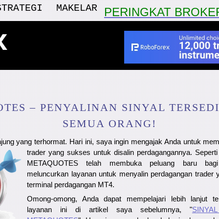
STRATEGI
MAKELAR
PERINGKAT BROKE
x
TES – PENYALINAN SINYAL TERSED
SEMUA ORANG!
ung yang terhormat. Hari ini, saya ingin mengajak Anda untuk memil
trader yang sukses untuk disalin perdagangannya. Seperti
METAQUOTES telah membuka peluang baru bagi 
meluncurkan layanan untuk menyalin perdagangan trader 
terminal perdagangan MT4.
Omong-omong, Anda dapat mempelajari lebih lanjut ten
layanan ini di artikel saya sebelumnya, "
SINYA