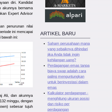
yaan diri. Kandidat
an akunnya bernama
ukan Expert Advisor
an penurunan nilai
periode ini mencapai
ARTIKEL BARU
 bawah ini:
Saham perusahaan mana
yang sebaiknya dihindari
jika Anda tidak ingin
kehilangan uang?
Perdagangan emas tanpa
biaya swap adalah cara
paling menguntungkan
untuk berinvestasi dalam
emas
Kalkulator perdagangan -
j Ali, dan akunnya
menghitung ukuran posisi
a 132 minggu, dengan
dan risiko per
own) sebesar tujuh
perdagangan