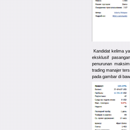
Kandidat kelima yan
eksklusif pasan
penurunan maksimu
trading manajer ter
pada gambar di bawa