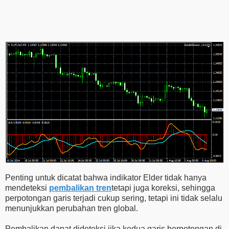
Penting untuk dicatat bahwa indikator Elder tidak hanya
mendeteksi
pembalikan tren
tetapi juga koreksi, sehingga
perpotongan garis terjadi cukup sering, tetapi ini tidak selalu
menunjukkan perubahan tren global.
Pembalikan dapat dideteksi jika kedua garis berpotongan di