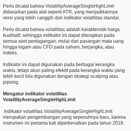
Perlu dicatat bahwa VolatilityAverageSingleHighLimit
didasarkan pada alat seperti ATR, yang menjadikannya
versi yang lebih canggih dari indikator volatilitas standar.
Perlu dicatat bahwa volatilitas adalah karakteristik harga
kualitatif, sehingga indikator ini dapat diterapkan pada
semua aset perdagangan, mulai dari pasangan mata uang
hingga logam atau CFD pada saham, berjangka, atau
indeks.
Indikator ini dapat digunakan pada berbagai kerangka
waktu, tetapi akan paling efektif pada kerangka waktu yang
lebih kecil bila digunakan dengan strategi scalping atau
pipsing.
Mengatur indikator volatilitas
VolatilityAverageSingleHighLimit
Indikator volatilitas VolatilityAverageSingleHighLimit
merupakan pengembangan yang sepenuhnya baru, karena
instrumen ini pertama kali diperkenalkan pada tahun 2018.