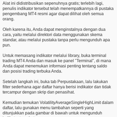
Alat ini didistribusikan sepenuhnya gratis; terlebih lagi,
penulis indikator tersebut telah menempatkannya di pustaka
pengembang MT4 resmi agar dapat dilihat oleh semua
orang.
Oleh karena itu, Anda dapat menginstalnya dengan dua
cara, yaitu melalui direktori data menggunakan skema
standar, atau melalui pustaka tanpa perlu mengunduh apa
pun.
Untuk memasang indikator melalui library, buka terminal
trading MT4 Anda dan masuk ke panel "Terminal", di mana
Anda dapat menemukan informasi penting tentang saldo
dan posisi trading terbuka Anda.
Setelah langkah ini, buka tab Perpustakaan, lalu lakukan
filter sederhana agar daftar hanya berisi indikator dan tidak
tercampur dengan skrip dan penasihat.
Kemudian temukan VolatilityAverageSingleHighLimit dalam
daftar, lalu gunakan menu tambahan seperti yang
ditunjukkan pada gambar di bawah untuk mengunduh