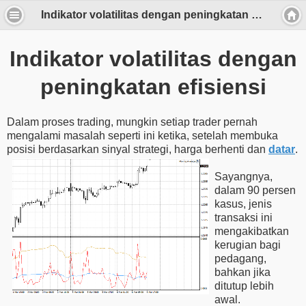
Indikator volatilitas dengan peningkatan efisiensi
Indikator volatilitas dengan
peningkatan efisiensi
Dalam proses trading, mungkin setiap trader pernah
mengalami masalah seperti ini ketika, setelah membuka
posisi berdasarkan sinyal strategi, harga berhenti dan
datar
.
Sayangnya,
dalam 90 persen
kasus, jenis
transaksi ini
mengakibatkan
kerugian bagi
pedagang,
bahkan jika
ditutup lebih
awal.