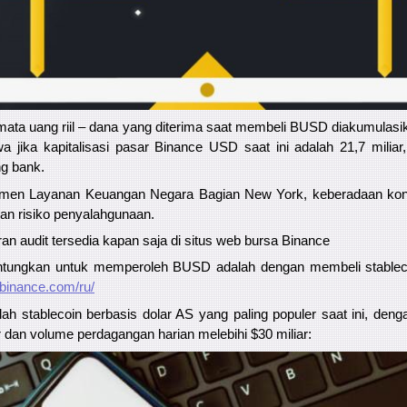
ata uang riil – dana yang diterima saat membeli BUSD diakumulasi
wa jika kapitalisasi pasar Binance USD saat ini adalah 21,7 mili
ng bank.
emen Layanan Keuangan Negara Bagian New York, keberadaan kont
an risiko penyalahgunaan.
ran audit tersedia kapan saja di situs web bursa Binance
tungkan untuk memperoleh BUSD adalah dengan membeli stablecoin
.binance.com/ru/
ah stablecoin berbasis dolar AS yang paling populer saat ini, denga
r dan volume perdagangan harian melebihi $30 miliar: