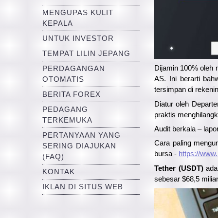
MENGUPAS KULIT
KEPALA
UNTUK INVESTOR
TEMPAT LILIN JEPANG
Dijamin 100% oleh m
PERDAGANGAN
AS. Ini berarti bah
OTOMATIS
tersimpan di rekeni
BERITA FOREX
Diatur oleh Depart
PEDAGANG
praktis menghilangk
TERKEMUKA
Audit berkala – lapo
PERTANYAAN YANG
Cara paling mengun
SERING DIAJUKAN
bursa -
https://www
(FAQ)
Tether (USDT)
adal
KONTAK
sebesar $68,5 milia
IKLAN DI SITUS WEB