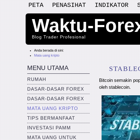
PETA
PENASIHAT
INDIKATOR
Waktu-Fore
Blog Trader Profesional
Anda berada di sini:
Mata uang kripto
MENU UTAMA
STABLE
RUMAH
Bitcoin semakin pop
oleh stablecoin.
DASAR-DASAR FOREX
DASAR-DASAR FOREX
MATA UANG KRIPTO
TIPS BERMANFAAT
INVESTASI PAMM
MATA UANG UNTUK