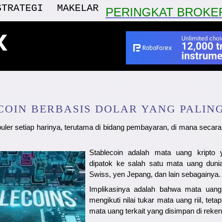
STRATEGI
MAKELAR
PERINGKAT BROKE
x
COIN BERBASIS DOLAR YANG PALIN
uler setiap harinya, terutama di bidang pembayaran, di mana secara
Stablecoin adalah mata uang kripto y
dipatok ke salah satu mata uang dunia:
Swiss, yen Jepang, dan lain sebagainya.
Implikasinya adalah bahwa mata uang 
mengikuti nilai tukar mata uang riil, teta
mata uang terkait yang disimpan di reken