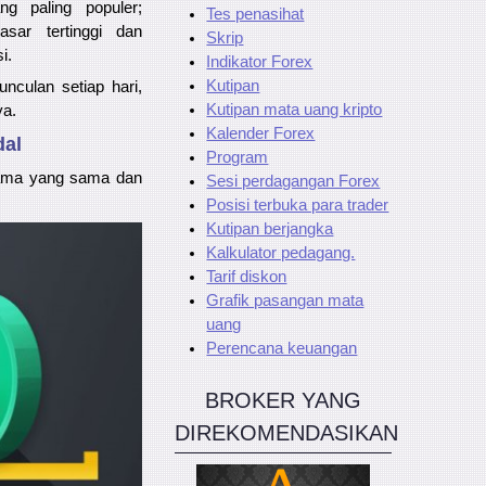
ng paling populer;
Tes penasihat
pasar tertinggi dan
Skrip
i.
Indikator Forex
Kutipan
nculan setiap hari,
Kutipan mata uang kripto
ya.
Kalender Forex
dal
Program
nama yang sama dan
Sesi perdagangan Forex
Posisi terbuka para trader
Kutipan berjangka
Kalkulator pedagang.
Tarif diskon
Grafik pasangan mata
uang
Perencana keuangan
BROKER YANG
DIREKOMENDASIKAN