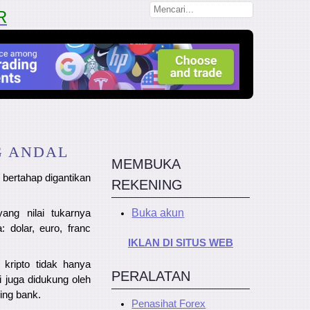
R
G ANDAL
MEMBUKA
 bertahap digantikan
REKENING
Buka akun
ang nilai tukarnya
 dolar, euro, franc
IKLAN DI SITUS WEB
kripto tidak hanya
PERALATAN
pi juga didukung oleh
ing bank.
Penasihat Forex