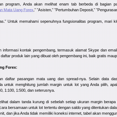
an program, Anda akan melihat enam tab berbeda di bagian pal
n Mata Uang Forex
," "Asisten," "Pertumbuhan Deposit," "Pengurasa
s." Untuk memahami sepenuhnya fungsionalitas program, mari kita 
n informasi kontak pengembang, termasuk alamat Skype dan email 
 daftar produk lain yang dibuat oleh pengembang ini, baik gratis mau
ng Forex:
an daftar pasangan mata uang dan spread-nya. Selain data dasar
untuk menghitung jumlah margin untuk lot yang Anda pilih, apa
0, 1:100, 1:500, dan seterusnya.
lihat dalam tanda kurung di sebelah setiap ukuran margin berapa
ara bersamaan untuk lot tertentu dengan saldo yang ditentukan dal
nit, dan jika Anda tidak memiliki koneksi internet, tabel akan menggun