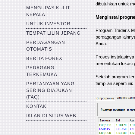
dibutuhkan untuk 
MENGUPAS KULIT
KEPALA
Menginstal progra
UNTUK INVESTOR
Program Trader's Me
TEMPAT LILIN JEPANG
perdagangan lainnya 
PERDAGANGAN
Anda.
OTOMATIS
Proses instalasinya 
BERITA FOREX
menentukan lokasi p
PEDAGANG
TERKEMUKA
Setelah program ter
tampilan seperti ini:
PERTANYAAN YANG
SERING DIAJUKAN
(FAQ)
KONTAK
IKLAN DI SITUS WEB