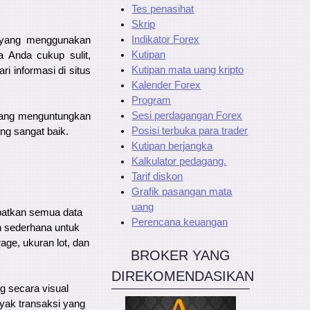
Tes penasihat
Skrip
Indikator Forex
g yang menggunakan
Kutipan
 Anda cukup sulit,
Kutipan mata uang kripto
 informasi di situs
Kalender Forex
Program
Sesi perdagangan Forex
urang menguntungkan
Posisi terbuka para trader
ng sangat baik.
Kutipan berjangka
Kalkulator pedagang.
Tarif diskon
Grafik pasangan mata
uang
patkan semua data
Perencana keuangan
 sederhana untuk
age, ukuran lot, dan
BROKER YANG
DIREKOMENDASIKAN
 secara visual
yak transaksi yang