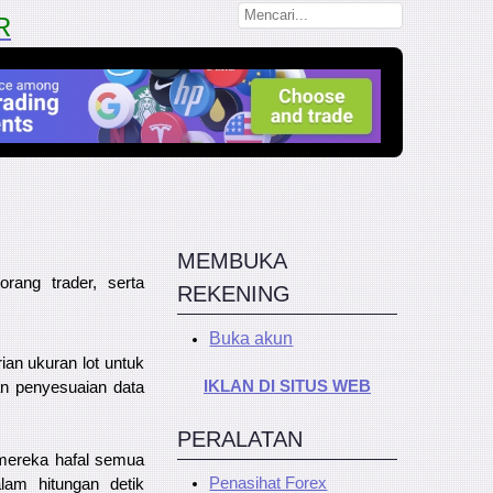
R
MEMBUKA
ang trader, serta
REKENING
Buka akun
ian ukuran lot untuk
IKLAN DI SITUS WEB
an penyesuaian data
PERALATAN
 mereka hafal semua
Penasihat Forex
lam hitungan detik