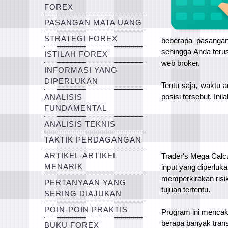
FOREX
PASANGAN MATA UANG
STRATEGI FOREX
beberapa pasangan
sehingga Anda teru
ISTILAH FOREX
web broker.
INFORMASI YANG
DIPERLUKAN
Tentu saja, waktu 
posisi tersebut. In
ANALISIS
FUNDAMENTAL
ANALISIS TEKNIS
TAKTIK PERDAGANGAN
ARTIKEL-ARTIKEL
Trader's Mega Calc
MENARIK
input yang diperluk
memperkirakan risik
PERTANYAAN YANG
tujuan tertentu.
SERING DIAJUKAN
POIN-POIN PRAKTIS
Program ini menca
berapa banyak trans
BUKU FOREX