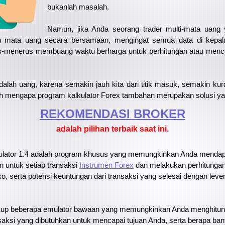
bukanlah masalah.
Namun, jika Anda seorang trader multi-mata uan
 mata uang secara bersamaan, mengingat semua data di kepala
s-menerus membuang waktu berharga untuk perhitungan atau mencari
adalah uang, karena semakin jauh kita dari titik masuk, semakin k
ilah mengapa program kalkulator Forex tambahan merupakan solusi ya
REKOMENDASI ​​BROKER
adalah pilihan terbaik saat ini.
ulator 1.4 adalah program khusus yang memungkinkan Anda menda
an untuk setiap transaksi
Instrumen Forex
dan melakukan perhitungan
o, serta potensi keuntungan dari transaksi yang selesai dengan lever
kup beberapa emulator bawaan yang memungkinkan Anda menghitung
aksi yang dibutuhkan untuk mencapai tujuan Anda, serta berapa ban