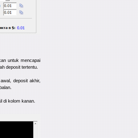
kan untuk mencapai
h deposit tertentu.
wal, deposit akhir,
balan.
l di kolom kanan.