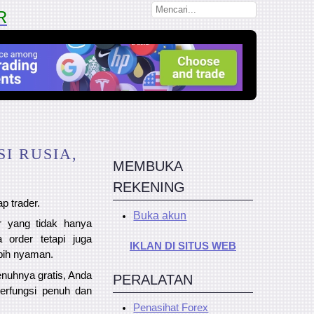
R
I RUSIA,
MEMBUKA
REKENING
p trader.
Buka akun
r yang tidak hanya
order tetapi juga
IKLAN DI SITUS WEB
bih nyaman.
epenuhnya gratis, Anda
PERALATAN
erfungsi penuh dan
Penasihat Forex