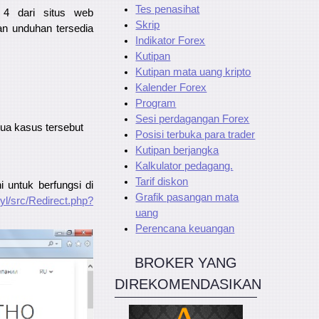
Tes penasihat
4 dari situs web
Skrip
an unduhan tersedia
Indikator Forex
Kutipan
Kutipan mata uang kripto
Kalender Forex
Program
Sesi perdagangan Forex
ua kasus tersebut
Posisi terbuka para trader
Kutipan berjangka
Kalkulator pedagang.
Tarif diskon
 untuk berfungsi di
Grafik pasangan mata
yl/src/Redirect.php?
uang
Perencana keuangan
BROKER YANG
DIREKOMENDASIKAN