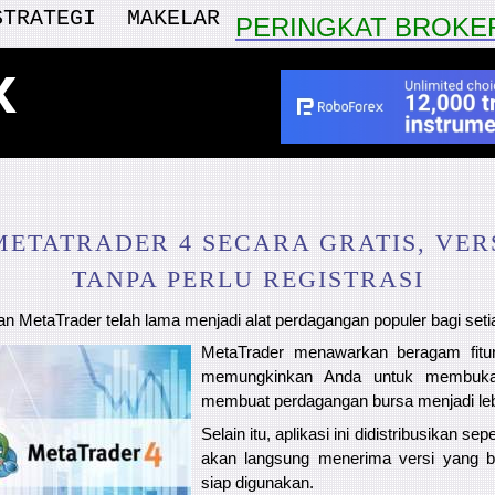
STRATEGI
MAKELAR
PERINGKAT BROKE
x
ETATRADER 4 SECARA GRATIS, VERS
TANPA PERLU REGISTRASI
n MetaTrader telah lama menjadi alat perdagangan populer bagi setia
MetaTrader menawarkan beragam fitu
memungkinkan Anda untuk membuka 
membuat perdagangan bursa menjadi le
Selain itu, aplikasi ini didistribusikan s
akan langsung menerima versi yang b
siap digunakan.