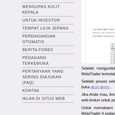
MENGUPAS KULIT
KEPALA
UNTUK INVESTOR
TEMPAT LILIN JEPANG
PERDAGANGAN
OTOMATIS
BERITA FOREX
PEDAGANG
TERKEMUKA
Setelah mengunduh,
PERTANYAAN YANG
MetaTrader terinsta
SERING DIAJUKAN
Setelah proses sel
(FAQ)
buka
akun demo
.
KONTAK
Jika Anda mau, And
IKLAN DI SITUS WEB
web broker untuk pe
Untuk memahami c
MetaTrader 4 sedan