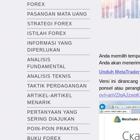
FOREX
PASANGAN MATA UANG
STRATEGI FOREX
ISTILAH FOREX
INFORMASI YANG
DIPERLUKAN
Anda memilih tempa
ANALISIS
Anda akan menerima
FUNDAMENTAL
Unduh MetaTrader 
ANALISIS TEKNIS
Versi ini dirancan
TAKTIK PERDAGANGAN
ponsel atau perangk
oyl=anVZtgAJzwq
ARTIKEL-ARTIKEL
MENARIK
PERTANYAAN YANG
SERING DIAJUKAN
POIN-POIN PRAKTIS
BUKU FOREX