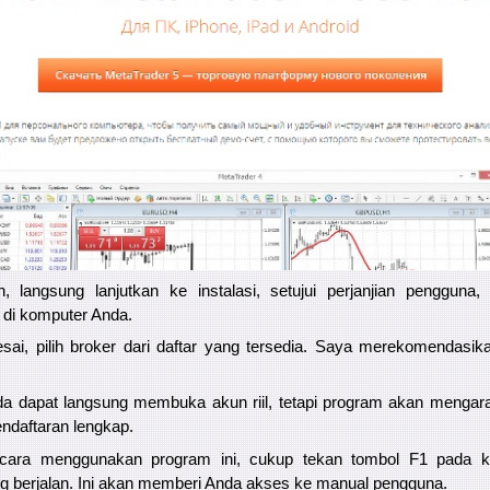
 langsung lanjutkan ke instalasi, setujui perjanjian pengguna
l di komputer Anda.
esai, pilih broker dari daftar yang tersedia. Saya merekomendasi
a dapat langsung membuka akun riil, tetapi program akan mengar
ndaftaran lengkap.
ara menggunakan program ini, cukup tekan tombol F1 pada k
g berjalan. Ini akan memberi Anda akses ke manual pengguna.