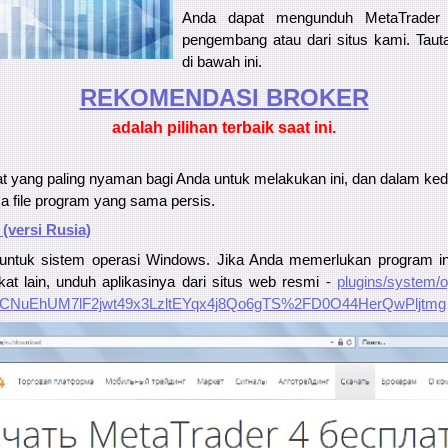
Anda dapat mengunduh MetaTrader 
pengembang atau dari situs kami. Taut
di bawah ini.
REKOMENDASI ​​BROKER
adalah pilihan terbaik saat ini.
t yang paling nyaman bagi Anda untuk melakukan ini, dan dalam ked
 file program yang sama persis.
(versi Rusia)
g untuk sistem operasi Windows. Jika Anda memerlukan program ini
at lain, unduh aplikasinya dari situs web resmi -
plugins/system/o
KCNuEhUM7lF2jwt49x3LzltEYqx4j8Qo6gTS%2FD0O44HerQwPljtmg