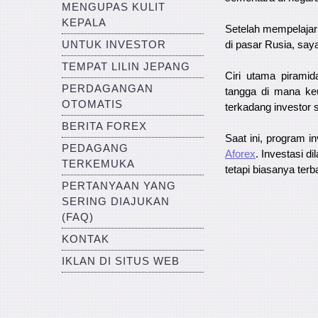
MENGUPAS KULIT
KEPALA
Setelah mempelajar
UNTUK INVESTOR
di pasar Rusia, say
TEMPAT LILIN JEPANG
Ciri utama piram
PERDAGANGAN
tangga di mana ke
OTOMATIS
terkadang investor 
BERITA FOREX
Saat ini, program i
PEDAGANG
Aforex
. Investasi d
TERKEMUKA
tetapi biasanya terb
PERTANYAAN YANG
SERING DIAJUKAN
(FAQ)
KONTAK
IKLAN DI SITUS WEB