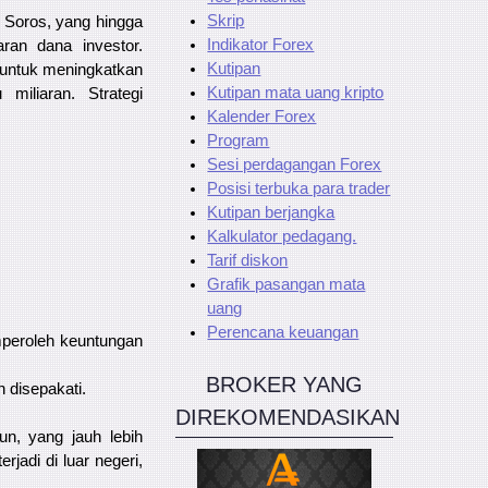
Skrip
 Soros, yang hingga
Indikator Forex
ran dana investor.
Kutipan
 untuk meningkatkan
Kutipan mata uang kripto
iliaran. Strategi
Kalender Forex
Program
Sesi perdagangan Forex
Posisi terbuka para trader
Kutipan berjangka
Kalkulator pedagang.
Tarif diskon
Grafik pasangan mata
uang
Perencana keuangan
mperoleh keuntungan
BROKER YANG
 disepakati.
DIREKOMENDASIKAN
un, yang jauh lebih
jadi di luar negeri,