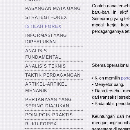
Contoh dana terseb
PASANGAN MATA UANG
baru-baru ini akt
STRATEGI FOREX
Seseorang yang tel
modal kerja, kar
ISTILAH FOREX
perdagangannya te
INFORMASI YANG
DIPERLUKAN
ANALISIS
FUNDAMENTAL
Skema operasional
ANALISIS TEKNIS
TAKTIK PERDAGANGAN
• Klien memilih
porto
ARTIKEL-ARTIKEL
• Menyetor uang.
MENARIK
• Dana tersebut me
dari transaksi terseb
PERTANYAAN YANG
• Pada akhir period
SERING DIAJUKAN
POIN-POIN PRAKTIS
Keuntungan dari he
menguntungkan diban
BUKU FOREX
sementara di negara