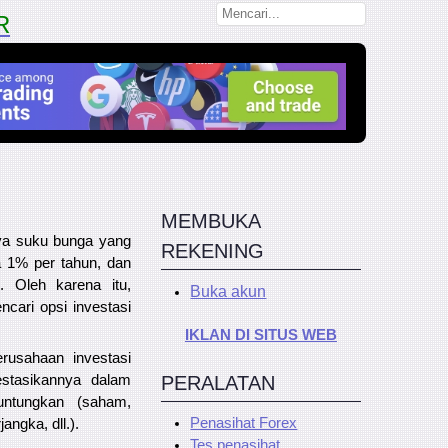
R
MEMBUKA
nya suku bunga yang
REKENING
a
1% per tahun, dan
. Oleh karena itu,
Buka akun
ncari opsi investasi
IKLAN DI SITUS WEB
erusahaan investasi
PERALATAN
stasikannya dalam
untungkan (saham,
Penasihat Forex
angka, dll.).
Tes penasihat