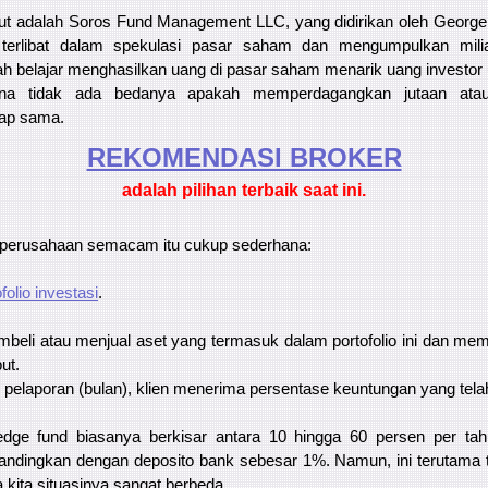
ut adalah Soros Fund Management LLC, yang didirikan oleh George
if terlibat dalam spekulasi pasar saham dan mengumpulkan milia
ah belajar menghasilkan uang di pasar saham menarik uang investor
ena tidak ada bedanya apakah memperdagangkan jutaan atau m
tap sama.
REKOMENDASI ​​BROKER
adalah pilihan terbaik saat ini.
 perusahaan semacam itu cukup sederhana:
folio investasi
.
mbeli atau menjual aset yang termasuk dalam portofolio ini dan me
ut.
e pelaporan (bulan), klien menerima persentase keuntungan yang telah
dge fund biasanya berkisar antara 10 hingga 60 persen per tah
dingkan dengan deposito bank sebesar 1%. Namun, ini terutama ter
 kita situasinya sangat berbeda.