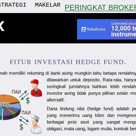
STRATEGI
MAKELAR
PERINGKAT BROKE
x
FITUR INVESTASI HEDGE FUND.
nah memiliki rekening di bank asing mungkin tahu betapa rendah
ditawarkan untuk deposito. Rata-rata, hany
seringkali jumlahnya bahkan lebih rendah
investor asing tidak punya pilihan selain me
alternatif.
Dana lindung nilai (hedge fund) adalah p
yang menerima uang klien dan menginve
berbagai jenis aset yang sangat meng
obligasi, mata uang, logam mulia, kontrak berj