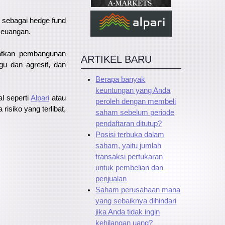
 sebagai hedge fund
keuangan.
atkan pembangunan
ARTIKEL BARU
u dan agresif, dan
Berapa banyak
keuntungan yang Anda
al seperti
Alpari
atau
peroleh dengan membeli
risiko yang terlibat,
saham sebelum periode
pendaftaran ditutup?
Posisi terbuka dalam
saham, yaitu jumlah
transaksi pertukaran
untuk pembelian dan
penjualan
Saham perusahaan mana
yang sebaiknya dihindari
jika Anda tidak ingin
kehilangan uang?