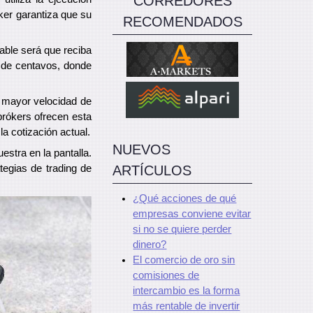
CORREDORES
ker garantiza que su
RECOMENDADOS
able será que reciba
 de centavos, donde
a mayor velocidad de
brókers ofrecen esta
a cotización actual.
NUEVOS
estra en la pantalla.
tegias de trading de
ARTÍCULOS
¿Qué acciones de qué
empresas conviene evitar
si no se quiere perder
dinero?
El comercio de oro sin
comisiones de
intercambio es la forma
más rentable de invertir