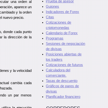
Prueba de asesor
ecutar una orden al
Guiones
operación, aparece un
Indicadores de Forex
 cambiado y la orden
Citas
el nuevo precio.
Cotizaciones de
criptomonedas
zo, donde cada punto
Calendario de Forex
r la dirección de la
Programas
Sesiones de negociación
de divisas
Posiciones abiertas de
los traders
Cotizaciones de futuros
Calculadora del
rdenes y la velocidad
comerciante.
Tasas de descuento
 actual cambia cada
Gráficos de pares de
chazada.
divisas
iendo un par menos
Planificador financiero
utiliza la ejecución