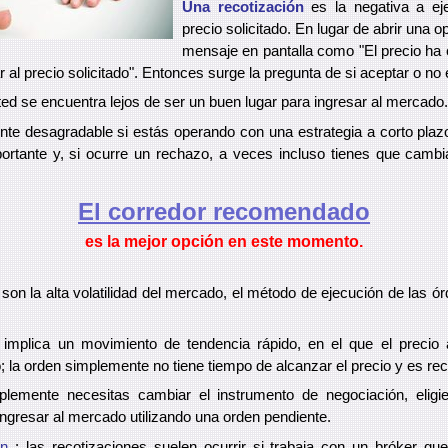
Una recotización
es la negativa a ej
precio solicitado. En lugar de abrir una 
mensaje en pantalla como "El precio ha
 al precio solicitado". Entonces surge la pregunta de si aceptar o no 
ed se encuentra lejos de ser un buen lugar para ingresar al mercado.
te desagradable si estás operando con una estrategia a corto pla
rtante y, si ocurre un rechazo, a veces incluso tienes que cambia
El corredor recomendado
es la mejor opción en este momento.
son la alta volatilidad del mercado, el método de ejecución de las ó
ad implica un movimiento de tendencia rápido, en el que el precio
; la orden simplemente no tiene tiempo de alcanzar el precio y es re
plemente necesitas cambiar el instrumento de negociación, elig
ingresar al mercado utilizando una orden pendiente.
ón
: las recotizaciones suelen ocurrir si trabaja con un bróker que 