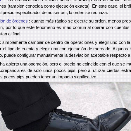
nes (también conocida como ejecución exacta). En este caso, el bró
l precio especificado; de no ser así, la orden se rechaza.
ión de órdenes
: cuanto más rápido se ejecute su orden, menos prob
ón, por lo que este fenómeno es más común al operar con cuentas
an al final.
 simplemente cambiar de centro de operaciones y elegir uno con l
r el tipo de cuenta y elegir una con ejecución de mercado. Algunos 
o, puede configurar manualmente la desviación aceptable respecto a l
 ha abierto una operación, pero el precio no coincide con el que se mu
crepancia es de solo unos pocos pips, pero al utilizar ciertas estra
os pocos pips pueden tener un impacto significativo.