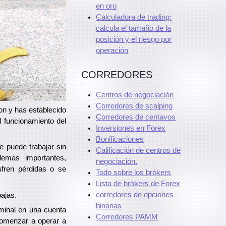
en oro
Calculadora de trading:
calcula el tamaño de la
posición y el riesgo por
operación
CORREDORES
Centros de negociación
Corredores de scalping
on y has establecido
Corredores de centavos
 funcionamiento del
Inversiones en Forex
Bonificaciones
e puede trabajar sin
Calificación de centros de
emas importantes,
negociación.
ufren pérdidas o se
Todo sobre los brókers
Lista de brókers de Forex
corredores de opciones
bajas.
binarias
rminal en una cuenta
Corredores PAMM
comenzar a operar a