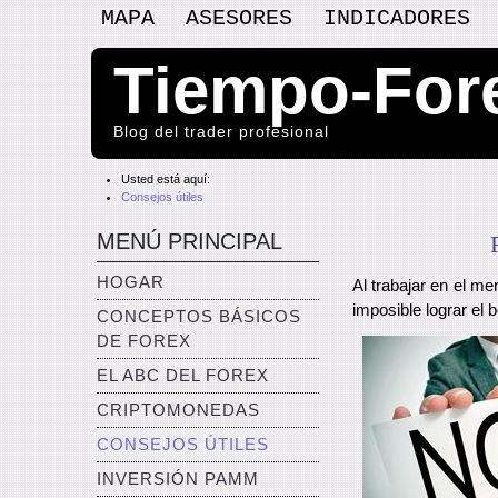
MAPA
ASESORES
INDICADORES
Tiempo-For
Blog del trader profesional
Usted está aquí:
Consejos útiles
MENÚ PRINCIPAL
HOGAR
Al trabajar en el m
imposible lograr el b
CONCEPTOS BÁSICOS
DE FOREX
EL ABC DEL FOREX
CRIPTOMONEDAS
CONSEJOS ÚTILES
INVERSIÓN PAMM