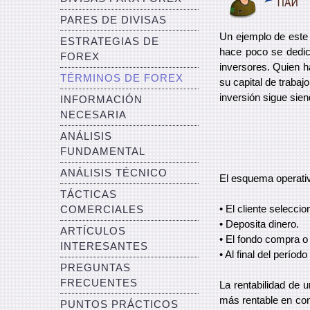
PARES DE DIVISAS
Un ejemplo de este
ESTRATEGIAS DE
hace poco se dedic
FOREX
inversores. Quien ha
TÉRMINOS DE FOREX
su capital de trabaj
inversión sigue sie
INFORMACIÓN
NECESARIA
ANÁLISIS
FUNDAMENTAL
ANÁLISIS TÉCNICO
El esquema operati
TÁCTICAS
• El cliente selecci
COMERCIALES
• Deposita dinero.
ARTÍCULOS
• El fondo compra o
INTERESANTES
• Al final del perío
PREGUNTAS
FRECUENTES
La rentabilidad de 
más rentable en com
PUNTOS PRÁCTICOS