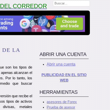
N DEL CORREDOR
 DE LA
ABRIR UNA CUENTA
Abrir una cuenta
ue son los tipos de
,
apenas alcanzan el
PUBLICIDAD EN EL SITIO
. Por lo tanto, los
WEB
emedio que buscar
HERRAMIENTAS
ersión que recibe el
rsos tipos de activos
asesores de Forex
 divisas, metales
Prueba de asesor