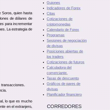
Guiones
Indicadores de Forex
 Soros, quien hasta
Citas
lones de dólares de
Cotizaciones de
ores para incrementar
criptomonedas
nes. La estrategia de
Calendario de Forex
Programas
Sesiones de negociación
de divisas
Posiciones abiertas de
los traders
Cotizaciones de futuros
Calculadora del
comerciante.
Tasas de descuento
Gráficos de pares de
s transacciones.
divisas
ncia.
Planificador financiero
ual, lo que es mucho
CORREDORES
te en el extranjero,