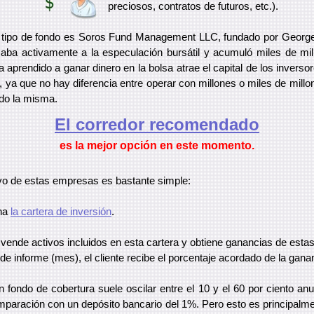
preciosos, contratos de futuros, etc.).
 tipo de fondo es Soros Fund Management LLC, fundado por George
aba activamente a la especulación bursátil y acumuló miles de mil
 aprendido a ganar dinero en la bolsa atrae el capital de los invers
o, ya que no hay diferencia entre operar con millones o miles de millo
ndo la misma.
El corredor recomendado
es la mejor opción en este momento.
vo de estas empresas es bastante simple:
ona
la cartera de inversión
.
 vende activos incluidos en esta cartera y obtiene ganancias de esta
do de informe (mes), el cliente recibe el porcentaje acordado de la gana
un fondo de cobertura suele oscilar entre el 10 y el 60 por ciento an
paración con un depósito bancario del 1%. Pero esto es principalmen