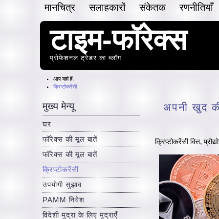
मानचित्र
सलाहकारों
संकेतक
रणनीतियाँ
टाइम-फॉरेक्स
प्रोफेशनल ट्रेडर का ब्लॉग
आप यहां हैं:
क्रिप्टोकरेंसी
मुख्य मेन्यू
अपनी खुद की
घर
फॉरेक्स की मूल बातें
क्रिप्टोकरेंसी वित्त, प्
फॉरेक्स की मूल बातें
क्रिप्टोकरेंसी
उपयोगी सुझाव
PAMM निवेश
विदेशी मुद्रा के लिए मुद्राएँ