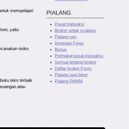
untuk mempelajari
PIALANG
Pusat transaksi
ren, yaitu
Broker untuk scalping
Pialang sen
Investasi Forex
ncanakan risiko
Bonus
Peringkat pusat transaksi.
Semua tentang broker
Daftar broker Forex
Pialang opsi biner
 buku teks terbaik
Pialang PAMM
keuangan atau