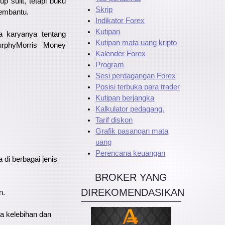
 sulit, tetapi buku
Skrip
membantu.
Indikator Forex
Kutipan
na karyanya tentang
Kutipan mata uang kripto
urphyMorris Money
Kalender Forex
Program
Sesi perdagangan Forex
Posisi terbuka para trader
Kutipan berjangka
Kalkulator pedagang.
Tarif diskon
Grafik pasangan mata
uang
Perencana keuangan
 di berbagai jenis
BROKER YANG
DIREKOMENDASIKAN
n.
ta kelebihan dan