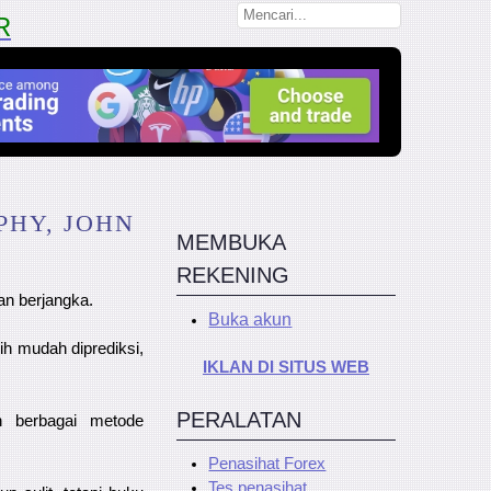
R
PHY, JOHN
MEMBUKA
REKENING
an berjangka.
Buka akun
ih mudah diprediksi,
IKLAN DI SITUS WEB
PERALATAN
n berbagai metode
Penasihat Forex
Tes penasihat