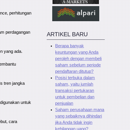
ance, perhitungan
lam perdagangan
ARTIKEL BARU
Berapa banyak
en yang ada.
keuntungan yang Anda
peroleh dengan membeli
membantu
saham sebelum periode
pendaftaran ditutup?
Posisi terbuka dalam
s tren jangka
saham, yaitu jumlah
transaksi pertukaran
untuk pembelian dan
g digunakan untuk
penjualan
Saham perusahaan mana
yang sebaiknya dihindari
but, cara
jika Anda tidak ingin
kehilangan uang?