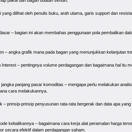
ap pakai dan bagan buatan sendiri.
ti yang dilihat oleh penulis buku, arah utama, garis support dan resist
 dasar – bagian ini akan membahas penggunaan pola pembalikan da
tren – angka grafik mana pada bagan yang menunjukkan kelanjutan tr
 Interest – pentingnya volume perdagangan dan bagaimana hal itu 
s jangka panjang pasar komoditas – mengapa perlu melakukan analisi
mana cara melakukannya.
ak – prinsip-prinsip penyusunan rata-rata bergerak dan data apa yan
tode kebalikannya – bagaimana cara kerja alat peramalan harga terse
or secara efektif dalam perdagangan saham.