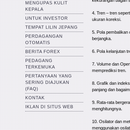
kekurangan bagan si
MENGUPAS KULIT
KEPALA
4. Tren – tren seper
UNTUK INVESTOR
ukuran koreksi.
TEMPAT LILIN JEPANG
5. Pola pembalikan
PERDAGANGAN
berjangka.
OTOMATIS
6. Pola kelanjutan 
BERITA FOREX
PEDAGANG
7. Volume dan Open
TERKEMUKA
memprediksi tren.
PERTANYAAN YANG
SERING DIAJUKAN
8. Grafik dan indek
(FAQ)
panjang dan bagai
KONTAK
9. Rata-rata berger
IKLAN DI SITUS WEB
menghitungnya.
10. Osilator dan me
menggunakan osilat