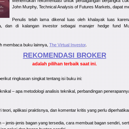
Menemukan rekomendasi untuk perdagangan berjangka cukup
John Murphy, Technical Analysis of Futures Markets, dapat 
Penulis telah lama dikenal luas oleh khalayak luas kare
a, dan di kalangan investor sebagai manajer hedge fund M
h membaca buku lainnya,
The Virtual Investor
.
REKOMENDASI ​​BROKER
adalah pilihan terbaik saat ini.
erikut ringkasan singkat tentang isi buku ini:
 teknikal – apa metodologi analisis teknikal, perbandingan penerapannya
ri teori, aplikasi praktisnya, dan komentar kritis yang perlu diperhatika
– jenis-jenis bagan yang tersedia, cara membuat bagan sendiri, ser