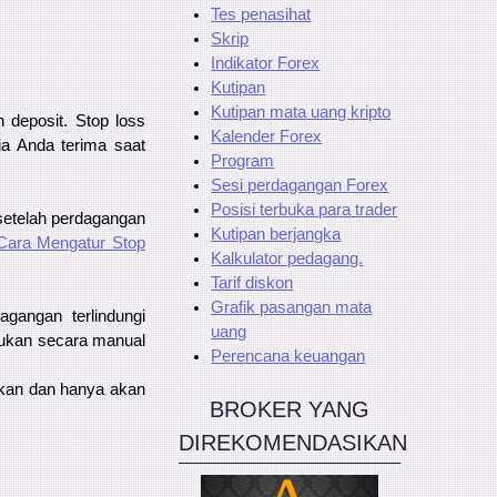
Tes penasihat
Skrip
Indikator Forex
Kutipan
Kutipan mata uang kripto
 deposit. Stop loss
Kalender Forex
a Anda terima saat
Program
Sesi perdagangan Forex
Posisi terbuka para trader
 setelah perdagangan
Kutipan berjangka
Cara Mengatur Stop
Kalkulator pedagang.
Tarif diskon
Grafik pasangan mata
angan terlindungi
uang
akukan secara manual
Perencana keuangan
pkan dan hanya akan
BROKER YANG
DIREKOMENDASIKAN