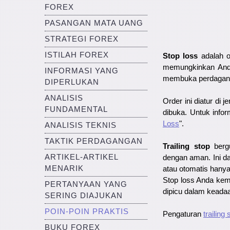
FOREX
PASANGAN MATA UANG
STRATEGI FOREX
ISTILAH FOREX
Stop loss
adalah or
memungkinkan Anda
INFORMASI YANG
membuka perdagang
DIPERLUKAN
ANALISIS
Order ini diatur di
FUNDAMENTAL
dibuka. Untuk infor
Loss
".
ANALISIS TEKNIS
TAKTIK PERDAGANGAN
Trailing stop
bergu
ARTIKEL-ARTIKEL
dengan aman. Ini da
MENARIK
atau otomatis hanya
Stop loss Anda kem
PERTANYAAN YANG
dipicu dalam keada
SERING DIAJUKAN
POIN-POIN PRAKTIS
Pengaturan
trailing 
BUKU FOREX