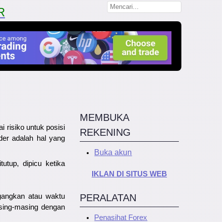
R
MEMBUKA
ai
risiko untuk posisi
REKENING
der adalah hal yang
Buka akun
utup, dipicu ketika
IKLAN DI SITUS WEB
PERALATAN
gangkan atau waktu
asing-masing dengan
Penasihat Forex