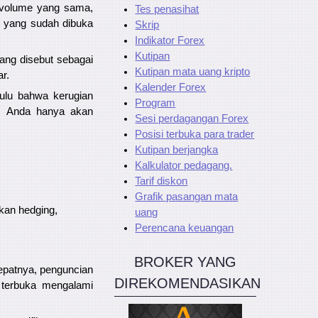
n volume yang sama,
Tes penasihat
n yang sudah dibuka
Skrip
Indikator Forex
Kutipan
ang disebut sebagai
Kutipan mata uang kripto
r.
Kalender Forex
ulu bahwa kerugian
Program
ak, Anda hanya akan
Sesi perdagangan Forex
Posisi terbuka para trader
Kutipan berjangka
Kalkulator pedagang.
Tarif diskon
Grafik pasangan mata
ukan hedging,
uang
Perencana keuangan
BROKER YANG
tepatnya, penguncian
DIREKOMENDASIKAN
n terbuka mengalami