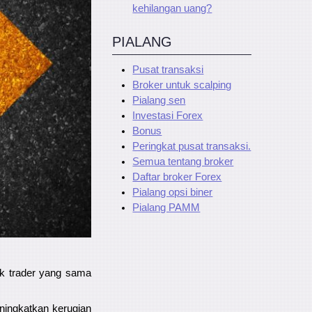
kehilangan uang?
PIALANG
Pusat transaksi
Broker untuk scalping
Pialang sen
Investasi Forex
Bonus
Peringkat pusat transaksi.
Semua tentang broker
Daftar broker Forex
Pialang opsi biner
Pialang PAMM
ak trader yang sama
ningkatkan kerugian