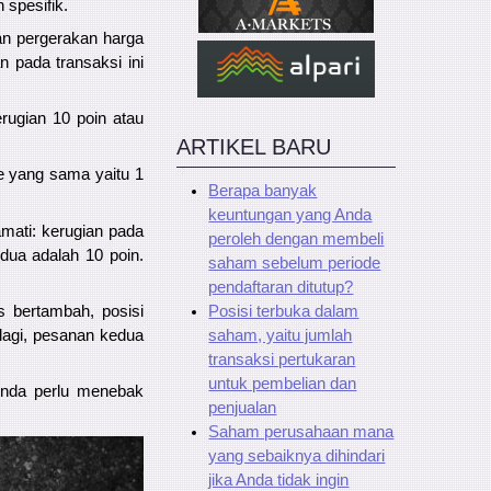
 spesifik.
an pergerakan harga
n pada transaksi ini
rugian 10 poin atau
ARTIKEL BARU
me yang sama yaitu 1
Berapa banyak
keuntungan yang Anda
amati: kerugian pada
peroleh dengan membeli
dua adalah 10 poin.
saham sebelum periode
pendaftaran ditutup?
Posisi terbuka dalam
s bertambah, posisi
saham, yaitu jumlah
lagi, pesanan kedua
transaksi pertukaran
untuk pembelian dan
 Anda perlu menebak
penjualan
Saham perusahaan mana
yang sebaiknya dihindari
jika Anda tidak ingin