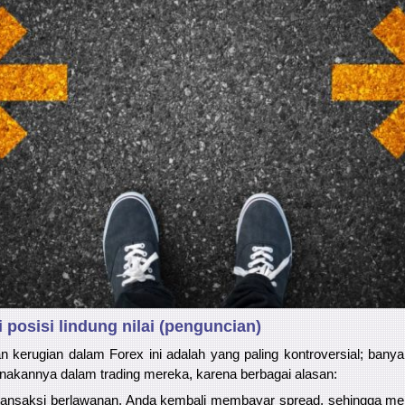
 posisi lindung nilai (penguncian)
 kerugian dalam Forex ini adalah yang paling kontroversial; bany
unakannya dalam trading mereka, karena berbagai alasan:
ansaksi berlawanan, Anda kembali membayar spread, sehingga me