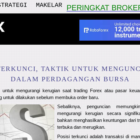
STRATEGI
MAKELAR
PERINGKAT BROKE
x
 TERKUNCI, TAKTIK UNTUK MENGUNCI
DALAM PERDAGANGAN BURSA
 untuk mengurangi kerugian saat trading Forex atau pasar keuan
 untuk dilakukan sebelum membuka order baru.
Sebaliknya, penguncian memungk
mengurangi kerugian secara signifi
bahkan menghasilkan keuntungan dari t
terbuka dan merugikan.
Posisi terkunci adalah transaksi di ma