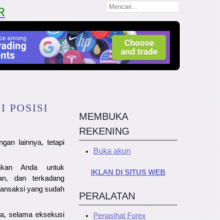
R
 POSISI
MEMBUKA
REKENING
gan lainnya, tetapi
Buka akun
inkan Anda untuk
IKLAN DI SITUS WEB
kan, dan terkadang
ransaksi yang sudah
PERALATAN
na, selama eksekusi
Penasihat Forex