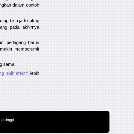
itungkan dalam contoh
tup bisa jadi cukup
yang pada akhirnya
an; pedagang harus
semakin memperumit
ng sama.
ng lebih efektif
, lebih
g tinggi.