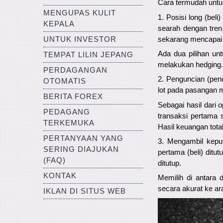
Cara termudah untuk
MENGUPAS KULIT
1. Posisi long (be
KEPALA
searah dengan tren.
sekarang mencapai 
UNTUK INVESTOR
Ada dua pilihan un
TEMPAT LILIN JEPANG
melakukan hedging.
PERDAGANGAN
2. Penguncian (penu
OTOMATIS
lot pada pasangan
BERITA FOREX
Sebagai hasil dari 
PEDAGANG
transaksi pertama 
TERKEMUKA
Hasil keuangan total
PERTANYAAN YANG
3. Mengambil keput
SERING DIAJUKAN
pertama (beli) dit
(FAQ)
ditutup.
KONTAK
Memilih di antara 
secara akurat ke a
IKLAN DI SITUS WEB