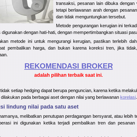
transaksi, pesanan lain dibuka denga
tetapi berlawanan arah dengan pesana
dan tidak menguntungkan tersebut.
Metode pengurangan kerugian ini terkad
 digunakan dengan hati-hati, dengan mempertimbangkan situasi pasa
an metode ini untuk mengurangi kerugian, pastikan terlebih dah
kibat pembalikan harga, dan bukan karena koreksi tren, jika tid
aan.
REKOMENDASI ​​BROKER
adalah pilihan terbaik saat ini.
 tidak setiap hedging dapat berupa penguncian, karena ketika melak
li dilakukan pada berbagai aset dengan nilai yang berlawanan
korelasi
.
ksi lindung nilai pada satu aset
i namanya, melibatkan penutupan perdagangan bersyarat, atau lebih 
erasi ini digunakan ketika terjadi pembalikan tren dan pesana