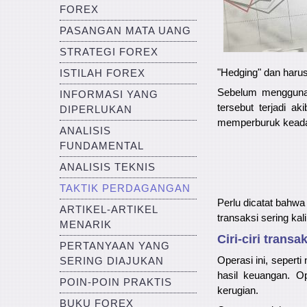
FOREX
PASANGAN MATA UANG
STRATEGI FOREX
"Hedging" dan harus
ISTILAH FOREX
Sebelum menggunak
INFORMASI YANG
tersebut terjadi a
DIPERLUKAN
memperburuk kead
ANALISIS
FUNDAMENTAL
ANALISIS TEKNIS
TAKTIK PERDAGANGAN
Perlu dicatat bahwa
ARTIKEL-ARTIKEL
transaksi sering ka
MENARIK
Ciri-ciri transa
PERTANYAAN YANG
Operasi ini, sepert
SERING DIAJUKAN
hasil keuangan. Op
POIN-POIN PRAKTIS
kerugian.
BUKU FOREX