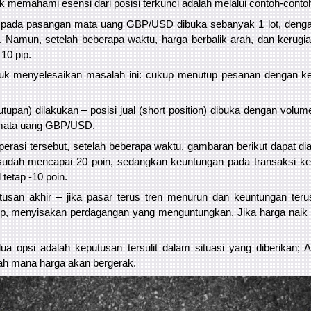
 memahami esensi dari posisi terkunci adalah melalui contoh-contoh
li) pada pasangan mata uang GBP/USD dibuka sebanyak 1 lot, deng
 Namun, setelah beberapa waktu, harga berbalik arah, dan kerugia
10 pip.
tuk menyelesaikan masalah ini: cukup menutup pesanan dengan ke
tupan) dilakukan – posisi jual (short position) dibuka dengan volu
 mata uang GBP/USD.
operasi tersebut, setelah beberapa waktu, gambaran berikut dapat di
sudah mencapai 20 poin, sedangkan keuntungan pada transaksi ke
 tetap -10 poin.
usan akhir – jika pasar terus tren menurun dan keuntungan teru
utup, menyisakan perdagangan yang menguntungkan. Jika harga naik 
dua opsi adalah keputusan tersulit dalam situasi yang diberikan;
rah mana harga akan bergerak.