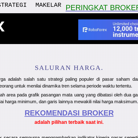
STRATEGI
MAKELAR
PERINGKAT BROKE
x
SALURAN HARGA.
rga adalah salah satu strategi paling populer di pasar saham dan 
rang untuk menilai dinamika tren selama periode waktu tertentu.
ah area pada grafik pasangan mata uang yang dibatasi oleh dua gar
ilai harga minimum, dan garis lainnya mewakili nilai harga maksimum
REKOMENDASI ​​BROKER
adalah pilihan terbaik saat ini.
x secara sempurna menggambarkan indikator kinerja pasar seperti v