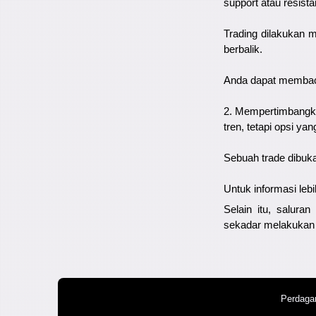
support atau resista
Trading dilakukan m
berbalik.
Anda dapat membaca t
2. Mempertimbangkan
tren, tetapi opsi ya
Sebuah trade dibuka
Untuk informasi lebih
Selain itu, salur
sekadar melakukan an
Perdagan