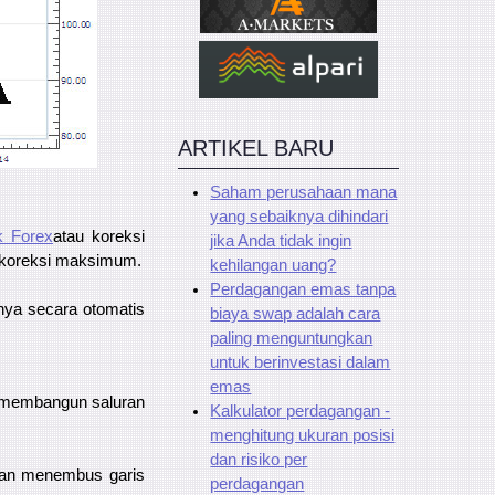
ARTIKEL BARU
Saham perusahaan mana
yang sebaiknya dihindari
k Forex
atau koreksi
jika Anda tidak ingin
ri koreksi maksimum.
kehilangan uang?
Perdagangan emas tanpa
ya secara otomatis
biaya swap adalah cara
paling menguntungkan
untuk berinvestasi dalam
emas
 membangun saluran
Kalkulator perdagangan -
menghitung ukuran posisi
dan risiko per
 dan menembus garis
perdagangan