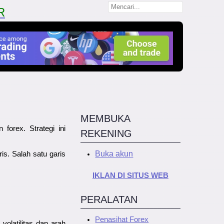
R
MEMBUKA
forex. Strategi ini
REKENING
Buka akun
is. Salah satu garis
.
IKLAN DI SITUS WEB
PERALATAN
Penasihat Forex
olatilitas dan arah