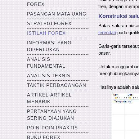
FOREX
tren, dengan memper
PASANGAN MATA UANG
Konstruksi sal
STRATEGI FOREX
Batas saluran bias
terendah
pada grafik
ISTILAH FOREX
INFORMASI YANG
Garis-garis tersebu
DIPERLUKAN
pasar.
ANALISIS
FUNDAMENTAL
Untuk menggambar ga
menghubungkannya. K
ANALISIS TEKNIS
TAKTIK PERDAGANGAN
Hasilnya adalah sal
ARTIKEL-ARTIKEL
MENARIK
PERTANYAAN YANG
SERING DIAJUKAN
POIN-POIN PRAKTIS
BUKU FOREX