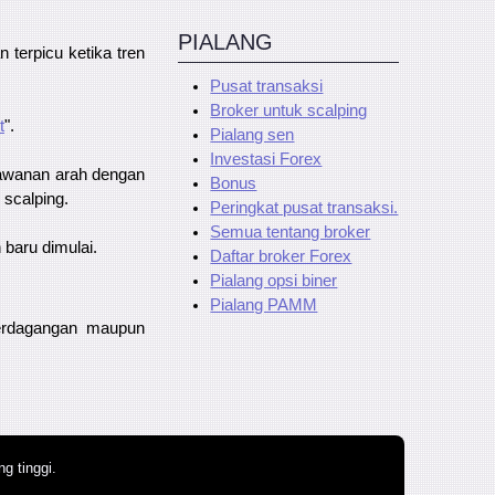
PIALANG
 terpicu ketika tren
Pusat transaksi
Broker untuk scalping
t
".
Pialang sen
Investasi Forex
rlawanan arah dengan
Bonus
 scalping.
Peringkat pusat transaksi.
Semua tentang broker
 baru dimulai.
Daftar broker Forex
Pialang opsi biner
Pialang PAMM
perdagangan maupun
g tinggi.