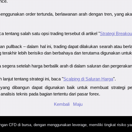
nce.
enggunakan order tertunda, berlawanan arah dengan tren, yang akan
entang salah satu opsi trading tersebut di artikel "
Strategi Breakou
 pullback – dalam hal ini, trading dapat dilakukan searah atau be
ng terakhir lebih berisiko dan berbahaya dan terutama digunakan untuk
 segera setelah harga berbalik arah di dalam saluran dan pergerakan
 lanjut tentang strategi ini, baca "
Scalping di Saluran Harga
".
an yang dibangun dapat digunakan baik untuk membuat strategi 
alisis teknis pada bagian tertentu dari pasar forex.
Kembali
Maju
gan CFD di bursa, dengan menggunakan leverage, memiliki tingkat risiko yan