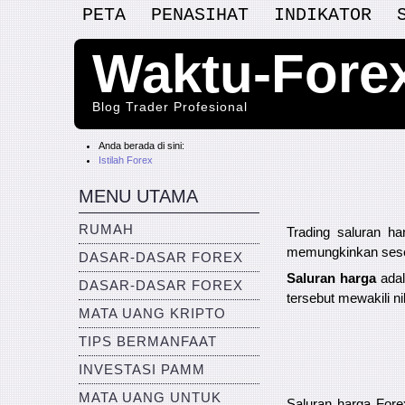
PETA
PENASIHAT
INDIKATOR
Waktu-Fore
Blog Trader Profesional
Anda berada di sini:
Istilah Forex
MENU UTAMA
RUMAH
Trading saluran ha
memungkinkan seseo
DASAR-DASAR FOREX
Saluran harga
adal
DASAR-DASAR FOREX
tersebut mewakili n
MATA UANG KRIPTO
TIPS BERMANFAAT
INVESTASI PAMM
MATA UANG UNTUK
Saluran harga Fore