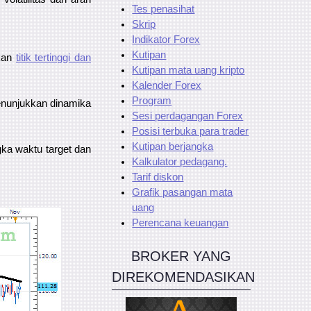
Tes penasihat
Skrip
Indikator Forex
Kutipan
gkan
titik tertinggi dan
Kutipan mata uang kripto
Kalender Forex
Program
menunjukkan dinamika
Sesi perdagangan Forex
Posisi terbuka para trader
Kutipan berjangka
gka waktu target dan
Kalkulator pedagang.
Tarif diskon
Grafik pasangan mata
uang
Perencana keuangan
BROKER YANG
DIREKOMENDASIKAN