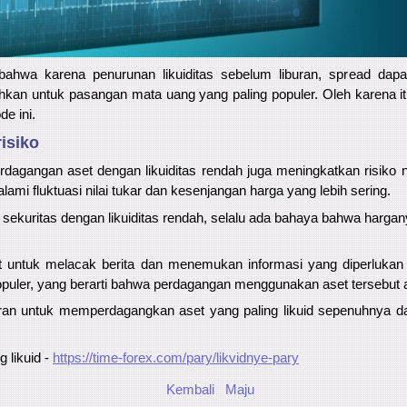
 bahwa karena penurunan likuiditas sebelum liburan, spread dap
bahkan untuk pasangan mata uang yang paling populer. Oleh karena it
de ini.
risiko
agangan aset dengan likuiditas rendah juga meningkatkan risiko ni
ami fluktuasi nilai tukar dan kesenjangan harga yang lebih sering.
sekuritas dengan likuiditas rendah, selalu ada bahaya bahwa harganya
ulit untuk melacak berita dan menemukan informasi yang diperlukan
puler, yang berarti bahwa perdagangan menggunakan aset tersebut a
aran untuk memperdagangkan aset yang paling likuid sepenuhnya d
 likuid -
https://time-forex.com/pary/likvidnye-pary
Kembali
Maju