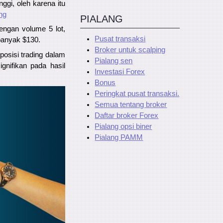
ggi, oleh karena itu
ing
PIALANG
engan volume 5 lot,
Pusat transaksi
banyak $130.
Broker untuk scalping
osisi trading dalam
Pialang sen
nifikan pada hasil
Investasi Forex
Bonus
Peringkat pusat transaksi.
Semua tentang broker
Daftar broker Forex
Pialang opsi biner
Pialang PAMM