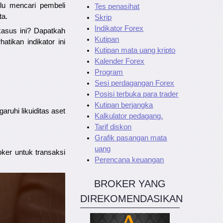
rlu mencari pembeli
Tes penasihat
ta.
Skrip
Indikator Forex
kasus ini? Dapatkah
Kutipan
tikan indikator ini
Kutipan mata uang kripto
Kalender Forex
Program
Sesi perdagangan Forex
Posisi terbuka para trader
Kutipan berjangka
ruhi likuiditas aset
Kalkulator pedagang.
Tarif diskon
Grafik pasangan mata
uang
ker untuk transaksi
Perencana keuangan
BROKER YANG
DIREKOMENDASIKAN