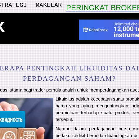
STRATEGI
MAKELAR
PERINGKAT BROKE
x
ERAPA PENTINGKAH LIKUIDITAS D
PERDAGANGAN SAHAM?
dasi utama bagi trader pemula adalah untuk memperdagangkan aset y
Likuiditas adalah kecepatan suatu produk
harga yang paling menguntungkan; art
permintaan terhadap suatu produk, se
tersebut.
Namun dalam perdagangan bursa mo
berlaku sedikit berbeda dibandingkan di p