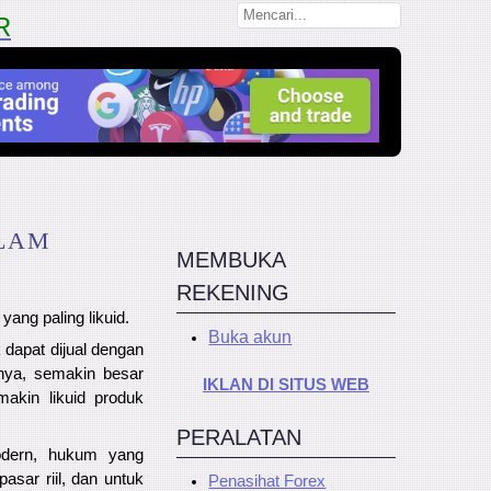
R
ALAM
MEMBUKA
REKENING
ang paling likuid.
Buka akun
 dapat dijual dengan
inya, semakin besar
IKLAN DI SITUS WEB
makin likuid produk
PERALATAN
dern, hukum yang
asar riil, dan untuk
Penasihat Forex