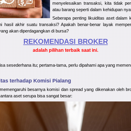
menyelesaikan transaksi, kita tidak pe
atau barang seperti dalam kehidupan nya
Seberapa penting likuiditas aset dalam 
i hasil akhir suatu transaksi? Apakah benar-benar layak memperha
 yang akan diperdagangkan di bursa?
REKOMENDASI ​​BROKER
adalah pilihan terbaik saat ini.
sa sesederhana itu; pertama-tama, perlu dipahami apa yang memenga
tas terhadap Komisi Pialang
a memengaruhi besarnya komisi dan spread yang dikenakan oleh bro
antara aset serupa bisa sangat besar: