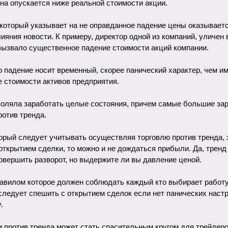
на опускается ниже реальной стоимости акции.
который указывает на не оправданное падение цены оказываетс
ияния новости. К примеру, директор одной из компаний, уличен 
вызвало существенное падение стоимости акций компании.
о падение носит временный, скорее панический характер, чем и
 стоимости активов предприятия.
воляла заработать целые состояния, причем самые большие за
ротив тренда.
орый следует учитывать осуществляя торговлю против тренда, э
открытием сделки, то можно и не дождаться прибыли. Да, тренд
овершить разворот, но выдержите ли вы давление ценой.
авилом которое должен соблюдать каждый кто выбирает работу
следует спешить с открытием сделок если нет панических настр
.
и против тренда может стать спасительным кругом для трейдеро