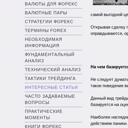
ВАЛЮТЫ ДЛЯ ФОРЕКС
ВАЛЮТНЫЕ ПАРЫ
самой выгодной це
СТРАТЕГИИ ФОРЕКС
Открывая сделку п
ТЕРМИНЫ FOREX
оправдываются, о
НЕОБХОДИМАЯ
ИНФОРМАЦИЯ
ФУНДАМЕНТАЛЬНЫЙ
АНАЛИЗ
На чем базируетс
ТЕХНИЧЕСКИЙ АНАЛИЗ
ТАКТИКИ ТРЕЙДИНГА
Не следует думать
такое поведение в
ИНТЕРЕСНЫЕ СТАТЬИ
ЧАСТО ЗАДАВАЕМЫЕ
Данный вид трейди
ВОПРОСЫ
базируется на оце
ПРАКТИЧЕСКИЕ
Наиболее наглядны
МОМЕНТЫ
действием паники.
КНИГИ ФОРЕКС