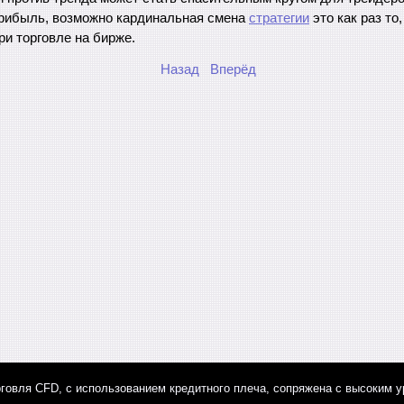
прибыль, возможно кардинальная смена
стратегии
это как раз то
ри торговле на бирже.
Назад
Вперёд
говля CFD, с использованием кредитного плеча, сопряжена с высоким у