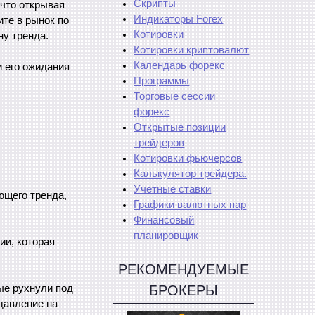
Скрипты
 что открывая
Индикаторы Forex
ите в рынок по
Котировки
ну тренда.
Котировки криптовалют
Календарь форекс
и его ожидания
Программы
Торговые сессии
форекс
Открытые позиции
трейдеров
Котировки фьючерсов
Калькулятор трейдера.
Учетные ставки
ющего тренда,
Графики валютных пар
Финансовый
планировщик
ии, которая
РЕКОМЕНДУЕМЫЕ
ые рухнули под
БРОКЕРЫ
давление на