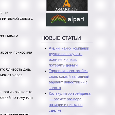
я не
в интимной связи с
меет место
НОВЫЕ СТАТЬИ
Акции, каких компаний
работки приносила
лучше не покупать,
если не хочешь
потерять деньги
то близость дна,
Торговля золотом без
 может через
своп, самый выгодный
вариант инвестиций в
золото
 против рынка это
Калькулятор трейдинга
оений по тому или
— расчёт размера
позиции и риска по
сделке
в которые никак