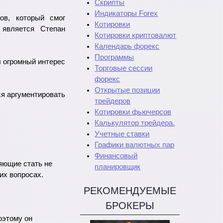
Скрипты
Индикаторы Forex
ов, который смог
Котировки
 является Степан
Котировки криптовалют
Календарь форекс
Программы
л огромный интерес
Торговые сессии
форекс
Открытые позиции
ся аргументировать
трейдеров
Котировки фьючерсов
Калькулятор трейдера.
Учетные ставки
Графики валютных пар
Финансовый
яющие стать не
планировщик
их вопросах.
РЕКОМЕНДУЕМЫЕ
БРОКЕРЫ
оэтому он