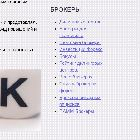
вых торговых
БРОКЕРЫ
Дилинговые центры
к и представлял,
Брокеры для
 ряд повышений и
скальпинга
Центовые брокеры
Инвестиции форекс
 и поработать с
Бонусы
Рейтинг дилинговых
центров.
Все о брокерах
Список брокеров
форекс
Брокеры бинарных
опционов
ПАММ Брокеры