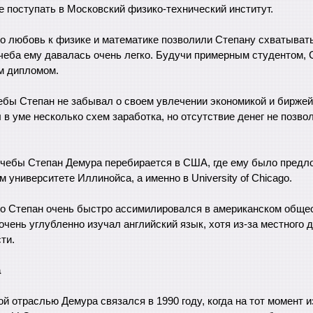
 поступать в Московский физико-технический институт.
то любовь к физике и математике позволили Степану схватыва
учеба ему давалась очень легко. Будучи примерным студентом, 
м дипломом.
ебы Степан не забывал о своем увлечении экономикой и биржей
 в уме несколько схем заработка, но отсутствие денег не позво
учебы Степан Демура перебирается в США, где ему было предл
 университете Иллинойса, а именно в University of Chicago.
то Степан очень быстро ассимилировался в американском общес
очень углубленно изучал английский язык, хотя из-за местного 
ти.
а
й отраслью Демура связался в 1990 году, когда на тот момент 