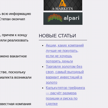
ть всю информацию
Степан окончил
НОВЫЕ СТАТЬИ
, причем к концу
ляли реализовать
Акции, каких компаний
лучше не покупать,
если не хочешь
ожено вакантное
потерять деньги
Торговля золотом без
своп, самый выгодный
тве, поскольку
вариант инвестиций в
диалекта возникали
золото
Калькулятор трейдинга
— расчёт размера
позиции и риска по
сделке
известная компания