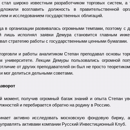
 стал широко известным разработчиком торговых систем, а 
дложили возглавить должность в правительственной орга
олем и исследованием государственных облигаций.
ца в организации развивалась огромными темпами, поэтому с д
ый лишь исполнял заявки Демура становится главным инжен
вал стратегию работы с государственными ценными бумагами.
торговли и работы аналитиком Степан преподавал основы тор
м университете. Лекции Демуры пользовались огромной по
 отличие от других преподавателей он был не просто теоретиком
 и мог делиться дельными советами.
зворот
й момент, получив огромный багаж знаний и опыта Степан ув
жностей и перебирается обратно на родину в Россию.
инает активно исследовать московскую фондовую биржу, а
 управлять активами компании Русский Инвестиционный Клуб.