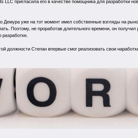
nts LLC пригласила его в качестве помощника для разработки но
то Демура уже на тот момент имел собственные взгляды на рыно
лать. Поэтому, не проработав длительного времени, он получил
о разработке.
той должности Степан впервые смог реализовать свои наработки