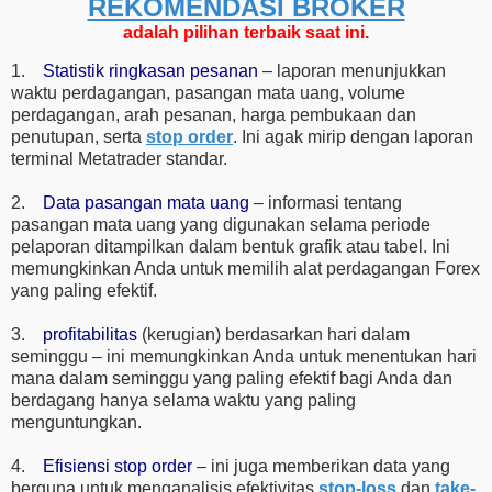
REKOMENDASI ​​BROKER
adalah pilihan terbaik saat ini.
1.
Statistik ringkasan pesanan
– laporan menunjukkan
waktu perdagangan, pasangan mata uang, volume
perdagangan, arah pesanan, harga pembukaan dan
penutupan, serta
stop order
. Ini agak mirip dengan laporan
terminal Metatrader standar.
2.
Data pasangan mata uang
– informasi tentang
pasangan mata uang yang digunakan selama periode
pelaporan ditampilkan dalam bentuk grafik atau tabel. Ini
memungkinkan Anda untuk memilih alat perdagangan Forex
yang paling efektif.
3.
profitabilitas
(kerugian) berdasarkan hari dalam
seminggu – ini memungkinkan Anda untuk menentukan hari
mana dalam seminggu yang paling efektif bagi Anda dan
berdagang hanya selama waktu yang paling
menguntungkan.
4.
Efisiensi stop order
– ini juga memberikan data yang
berguna untuk menganalisis efektivitas
stop-loss
dan
take-