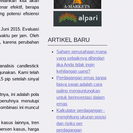
lainkan kita akan
ar efektif, berapa
g potensi efisiensi
 Juni 2015. Evaluasi
aktu per jam. Oleh
ARTIKEL BARU
i, karena perubahan
Saham perusahaan mana
yang sebaiknya dihindari
jika Anda tidak ingin
alisis candlestick
kehilangan uang?
unakan. Kami telah
Perdagangan emas tanpa
5 pip setelah sinyal
biaya swap adalah cara
paling menguntungkan
tnya, ini adalah pola
untuk berinvestasi dalam
epenuhnya menutupi
emas
kombinasi ini muncul
Kalkulator perdagangan -
menghitung ukuran posisi
kasus lainnya, tren
dan risiko per
 persen kasus, harga
perdagangan