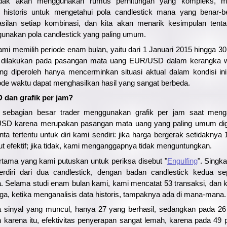
 tidak akan menggunakan rumus perhitungan yang kompleks, me
historis untuk mengetahui pola candlestick mana yang benar-ben
silan setiap kombinasi, dan kita akan menarik kesimpulan tentan
nakan pola candlestick yang paling umum.
ami memilih periode enam bulan, yaitu dari 1 Januari 2015 hingga 30
n dilakukan pada pasangan mata uang EUR/USD dalam kerangka w
yang diperoleh hanya mencerminkan situasi aktual dalam kondisi in
ode waktu dapat menghasilkan hasil yang sangat berbeda.
dan grafik per jam?
 sebagian besar trader menggunakan grafik per jam saat mengan
SD karena merupakan pasangan mata uang yang paling umum dig
a tertentu untuk diri kami sendiri: jika harga bergerak setidaknya 1
ut efektif; jika tidak, kami menganggapnya tidak menguntungkan.
rtama yang kami putuskan untuk periksa disebut "
Engulfing
". Singka
erdiri dari dua candlestick, dengan badan candlestick kedua s
. Selama studi enam bulan kami, kami mencatat 53 transaksi, dan 
gga, ketika menganalisis data historis, tampaknya ada di mana-mana.
sinyal yang muncul, hanya 27 yang berhasil, sedangkan pada 26 
eh karena itu, efektivitas penyerapan sangat lemah, karena pada 49