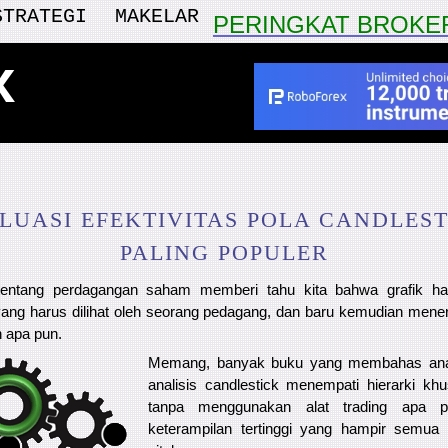
STRATEGI
MAKELAR
PERINGKAT BROKE
x
UASI EFEKTIVITAS POLA CANDLES
PALING POPULER
tentang perdagangan saham memberi tahu kita bahwa grafik h
yang harus dilihat oleh seorang pedagang, dan baru kemudian mener
 apa pun.
Memang, banyak buku yang membahas anali
analisis candlestick menempati hierarki khu
tanpa menggunakan alat trading apa p
keterampilan tertinggi yang hampir semua 