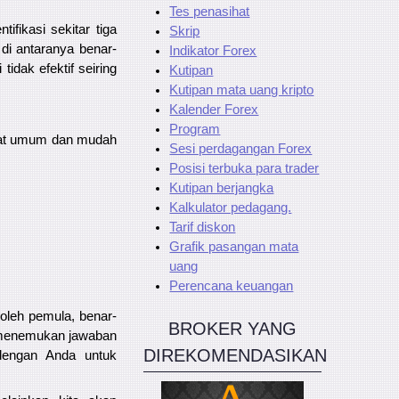
Tes penasihat
ifikasi sekitar tiga
Skrip
 di antaranya benar-
Indikator Forex
tidak efektif seiring
Kutipan
Kutipan mata uang kripto
Kalender Forex
Program
ngat umum dan mudah
Sesi perdagangan Forex
Posisi terbuka para trader
Kutipan berjangka
Kalkulator pedagang.
Tarif diskon
Grafik pasangan mata
uang
Perencana keuangan
oleh pemula, benar-
BROKER YANG
 menemukan jawaban
DIREKOMENDASIKAN
dengan Anda untuk