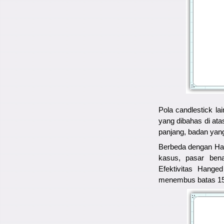
Pola candlestick l
yang dibahas di ata
panjang, badan yan
Berbeda dengan Hamm
kasus, pasar bena
Efektivitas Hange
menembus batas 15 p