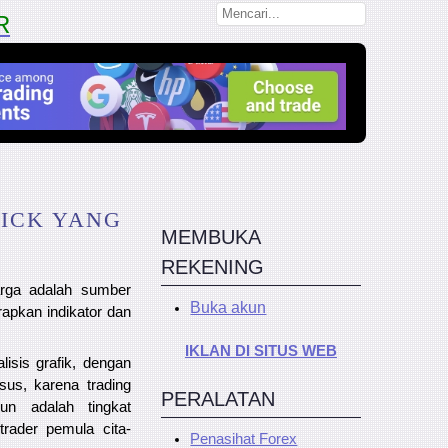
R
TICK YANG
MEMBUKA
REKENING
arga adalah sumber
Buka akun
apkan indikator dan
IKLAN DI SITUS WEB
sis grafik, dengan
sus, karena trading
PERALATAN
un adalah tingkat
trader pemula cita-
Penasihat Forex