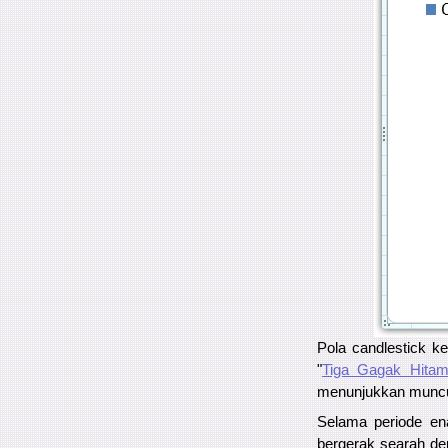
Pola candlestick k
"
Tiga Gagak Hita
menunjukkan munculny
Selama periode ena
bergerak searah den