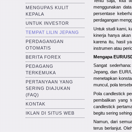
Tentu saja, kita
menggunakan data 
MENGUPAS KULIT
persentase keberha
KEPALA
perdagangan menggu
UNTUK INVESTOR
Untuk studi kami, k
TEMPAT LILIN JEPANG
kinerja hanya aka
PERDAGANGAN
karena itu, hasil 
OTOMATIS
instrumen atau peri
Mengapa EUR/USD 
BERITA FOREX
Sangat sederhana:
PEDAGANG
Jepang, dan EUR/U
TERKEMUKA
menetapkan konstant
PERTANYAAN YANG
muncul, pola terseb
SERING DIAJUKAN
Pola candlestick pe
(FAQ)
pembalikan yang t
KONTAK
candlestick pertama
begitu sering sehin
IKLAN DI SITUS WEB
Namun, dari semua 
terus berlanjut. Ol