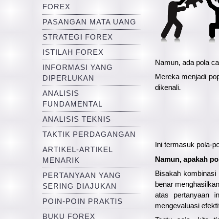
FOREX
PASANGAN MATA UANG
STRATEGI FOREX
ISTILAH FOREX
Namun, ada pola cand
INFORMASI YANG
Mereka menjadi pop
DIPERLUKAN
dikenali.
ANALISIS
FUNDAMENTAL
ANALISIS TEKNIS
TAKTIK PERDAGANGAN
Ini termasuk pola-p
ARTIKEL-ARTIKEL
Namun, apakah pola
MENARIK
Bisakah kombinasi 
PERTANYAAN YANG
benar menghasilka
SERING DIAJUKAN
atas pertanyaan 
POIN-POIN PRAKTIS
mengevaluasi efektiv
BUKU FOREX