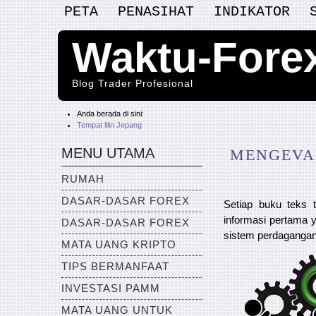
PETA
PENASIHAT
INDIKATOR
Waktu-Fore
Blog Trader Profesional
Anda berada di sini:
Tempat lilin Jepang
MENU UTAMA
MENGEVAL
RUMAH
DASAR-DASAR FOREX
Setiap buku teks 
informasi pertama 
DASAR-DASAR FOREX
sistem perdagangan
MATA UANG KRIPTO
TIPS BERMANFAAT
INVESTASI PAMM
MATA UANG UNTUK