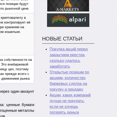
еся позиции будут
по рыночной цене.
 криптовалюту в
не контролирует её
при хранении на
ом кошельке.
НОВЫЕ СТАТЬИ
Покупка акций перед
закрытием реестра,
ва собственности на
сколько удалось
. Это внебиржевой
заработать
зницу цен, поэтому
Открытые позиции по
зан прежде всего с
акциям, количество
м движением рынка.
биржевых сделок на
покупку и продажу
через один аккаунт
Акции, каких компаний
лучше не покупать,
ва: ценные бумаги
если не хочешь
рагоценные металлы
потерять деньги
ов.