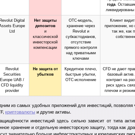
года
. Оставши
ликвидированы 
Revolut Digital
Нет защиты
OTC-модель,
Клиент видит
Assets Europe
депозитов
хранение через
приложении, но 
Ltd
и
Revolut и
так же, как 
классической
субкастодианов,
собственн
инвесторской
отсутствие
компенсации
прямого контроля
над приватными
ключами
Revolut
Не защита от
Кредитное плечо,
CFD не дают пра
Securities
убытков
быстрые убытки,
базовый актив
Europe UAB /
OTC-исполнение
контракт на ра
CFD liquidity
риск здесь свя
provider
плечом и резки
одним из самых удобных приложений для инвестиций, позволяя 
TF,
криптовалюты
и другие активы.
ащищённости инвестиций здесь сильно зависит от типа акти
нное хранение и отдельную инвесторскую защиту, тогда как д
есут значительно больше инфраструктурных и юридических риск