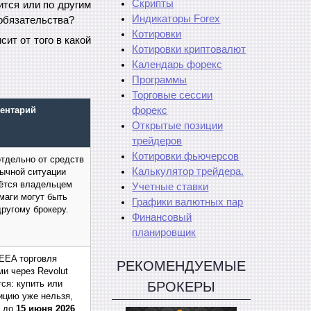
Скрипты
ится или по другим
Индикаторы Forex
обязательства?
Котировки
сит от того в какой
Котировки криптовалют
Календарь форекс
Программы
Торговые сессии
ентарий
форекс
Открытые позиции
трейдеров
Котировки фьючерсов
отдельно от средств
Калькулятор трейдера.
бычной ситуации
аётся владельцем
Учетные ставки
умаги могут быть
Графики валютных пар
ругому брокеру.
Финансовый
планировщик
 EEA торговля
РЕКОМЕНДУЕМЫЕ
и через Revolut
ся: купить или
БРОКЕРЫ
ицию уже нельзя,
о до
15 июня 2026