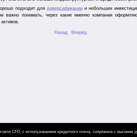
хорошо подходит для
диверсификации
и небольших инвестиций
ом важно понимать, через какие именно компании оформляю
 активов.
Назад
Вперёд
говля CFD, с использованием кредитного плеча, сопряжена с высоким у