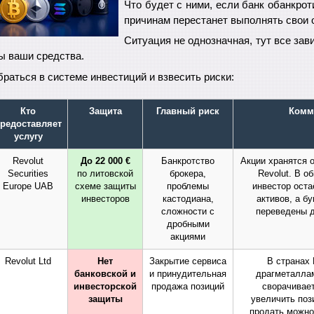
Что будет с ними, если банк обанкрот
причинам перестанет выполнять свои 
Ситуация не однозначная, тут все зави
ы ваши средства.
раться в системе инвестиций и взвесить риски:
Кто
Защита
Главный риск
Комм
редоставляет
услугу
Revolut
До 22 000 €
Банкротство
Акции хранятся 
Securities
по литовской
брокера,
Revolut. В о
Europe UAB
схеме защиты
проблемы
инвестор ост
инвесторов
кастодиана,
активов, а б
сложности с
переведены д
дробными
акциями
Revolut Ltd
Нет
Закрытие сервиса
В странах
банковской и
и принудительная
драгметаллам
инвесторской
продажа позиций
сворачивает
защиты
увеличить поз
продать можн