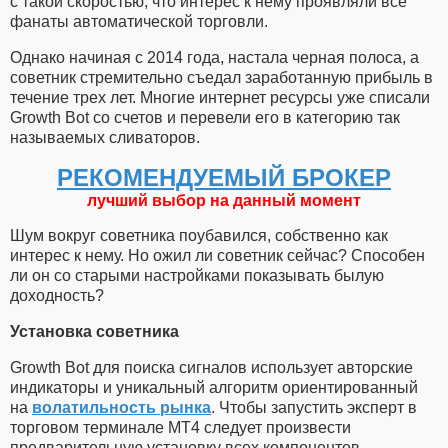
с такой скоростью, что интерес к нему проявляли все
фанаты автоматической торговли.
Однако начиная с 2014 года, настала черная полоса, а
советник стремительно съедал заработанную прибыль в
течение трех лет. Многие интернет ресурсы уже списали
Growth Bot со счетов и перевели его в категорию так
называемых сливаторов.
РЕКОМЕНДУЕМЫЙ БРОКЕР
лучший выбор на данный момент
Шум вокруг советника поубавился, собственно как
интерес к нему. Но ожил ли советник сейчас? Способен
ли он со старыми настройками показывать былую
доходность?
Установка советника
Growth Bot для поиска сигналов использует авторские
индикаторы и уникальный алгоритм ориентированный
на
волатильность рынка
. Чтобы запустить эксперт в
торговом терминале МТ4 следует произвести
предварительную установку всех компонентов.