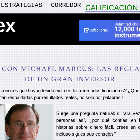
ESTRATEGIAS
CORREDOR
CALIFICACIÓ
ex
 CON MICHAEL MARCUS: LAS REGLA
DE UN GRAN INVERSOR
conoces que hayan tenido éxito en los mercados financieros? ¿Qué 
tán respaldadas por resultados reales, no solo por palabras?
Surge una pregunta natural: si rara ve
personas así, ¿por qué confías en l
historias sobre dinero fácil, crees en 
incluso sigues sus consejos?