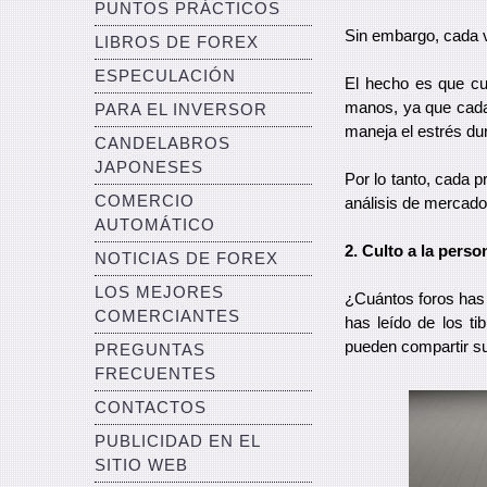
PUNTOS PRÁCTICOS
Sin embargo, cada ve
LIBROS DE FOREX
ESPECULACIÓN
El hecho es que cua
manos, ya que cada 
PARA EL INVERSOR
maneja el estrés dur
CANDELABROS
JAPONESES
Por lo tanto, cada p
COMERCIO
análisis de mercado
AUTOMÁTICO
2. Culto a la perso
NOTICIAS DE FOREX
LOS MEJORES
¿Cuántos foros has 
COMERCIANTES
has leído de los t
pueden compartir s
PREGUNTAS
FRECUENTES
CONTACTOS
PUBLICIDAD EN EL
SITIO WEB