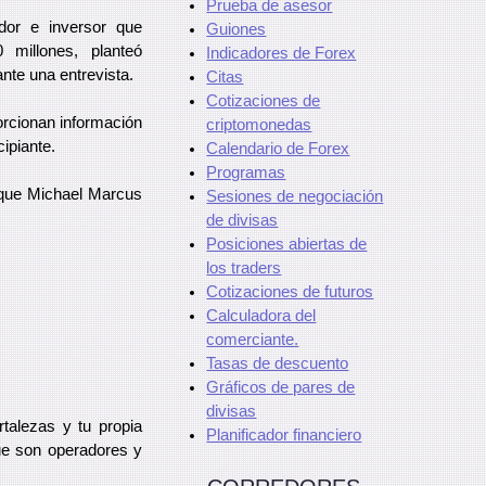
Prueba de asesor
dor e inversor que
Guiones
 millones, planteó
Indicadores de Forex
ante una entrevista.
Citas
Cotizaciones de
rcionan información
criptomonedas
ipiante.
Calendario de Forex
Programas
s que Michael Marcus
Sesiones de negociación
de divisas
Posiciones abiertas de
los traders
Cotizaciones de futuros
Calculadora del
comerciante.
Tasas de descuento
Gráficos de pares de
divisas
talezas y tu propia
Planificador financiero
ue son operadores y