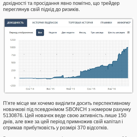
дохідності та просідання явно помітно, що трейдер
переглянув свій підхід до ризиків.
П'яте місце ми хочемо виділити досить перспективному
новачкові під псевдонімом SBONCH з номером рахунку
5130876. Цей новачок веде свою активність лише 150
днів, але вже за цей період примножив свій капітал і
отримав прибутковість у розмірі 370 відсотків.