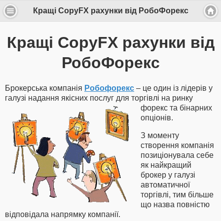
Кращі CopyFX рахунки від РобоФорекс
Кращі CopyFX рахунки від
РобоФорекс
Брокерська компанія
Робофорекс
– це один із лідерів у
галузі надання якісних послуг для
торгівлі на ринку
форекс та бінарних
опціонів.
З моменту
створення компанія
позиціонувала себе
як найкращий
брокер у галузі
автоматичної
торгівлі, тим більше
що назва повністю
відповідала напрямку компанії.