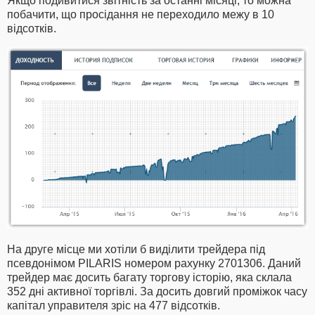
Якщо подивитися звітність за останні місяці, то можна
побачити, що просідання не переходило межу в 10
відсотків.
На друге місце ми хотіли б виділити трейдера під
псевдонімом PILARIS номером рахунку 2701306. Даний
трейдер має досить багату торгову історію, яка склала
352 дні активної торгівлі. За досить довгий проміжок часу
капітал управителя зріс на 477 відсотків.