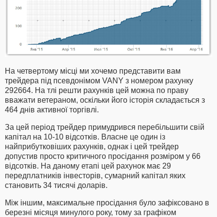
На четвертому місці ми хочемо представити вам
трейдера під псевдонімом VANY з номером рахунку
292664. На тлі решти рахунків цей можна по праву
вважати ветераном, оскільки його історія складається з
464 днів активної торгівлі.
За цей період трейдер примудрився перебільшити свій
капітал на 10-10 відсотків. Власне це один із
найприбутковіших рахунків, однак і цей трейдер
допустив просто критичного просідання розміром у 66
відсотків. На даному етапі цей рахунок має 29
передплатників інвесторів, сумарний капітал яких
становить 34 тисячі доларів.
Між іншим, максимальне просідання було зафіксовано в
березні місяця минулого року, тому за графіком