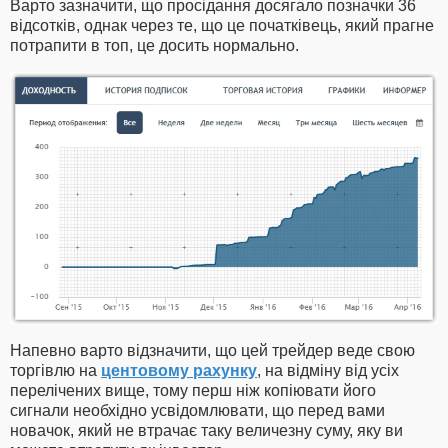
Варто зазначити, що просідання досягало позначки 36
відсотків, однак через те, що це початківець, який прагне
потрапити в топ, це досить нормально.
Напевно варто відзначити, що цей трейдер веде свою
торгівлю на
центовому рахунку
, на відміну від усіх
перелічених вище, тому перш ніж копіювати його
сигнали необхідно усвідомлювати, що перед вами
новачок, який не втрачає таку величезну суму, яку ви