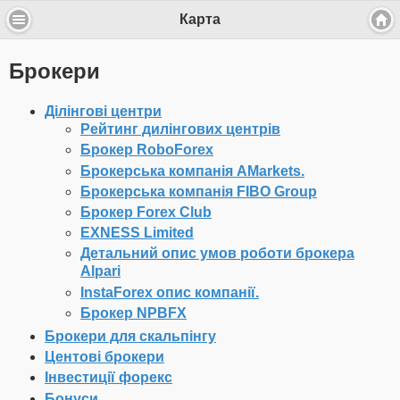
Карта
Брокери
Ділінгові центри
Рейтинг дилінгових центрів
Брокер RoboForex
Брокерська компанія AMarkets.
Брокерська компанія FIBO Group
Брокер Forex Club
EXNESS Limited
Детальний опис умов роботи брокера
Alpari
InstaForex опис компанії.
Брокер NPBFX
Брокери для скальпінгу
Центові брокери
Інвестиції форекс
Бонуси