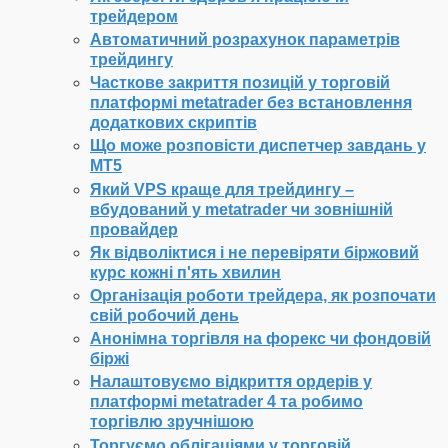
трейдером
Автоматичний розрахунок параметрів
трейдингу
Часткове закриття позицій у торговій
платформі metatrader без встановлення
додаткових скриптів
Що може розповісти диспетчер завдань у
МТ5
Який VPS краще для трейдингу –
вбудований у metatrader чи зовнішній
провайдер
Як відволіктися і не перевіряти біржовий
курс кожні п'ять хвилин
Організація роботи трейдера, як розпочати
свій робочий день
Анонімна торгівля на форекс чи фондовій
біржі
Налаштовуємо відкриття ордерів у
платформі metatrader 4 та робимо
торгівлю зручнішою
Торгуємо облігаціями у торговій