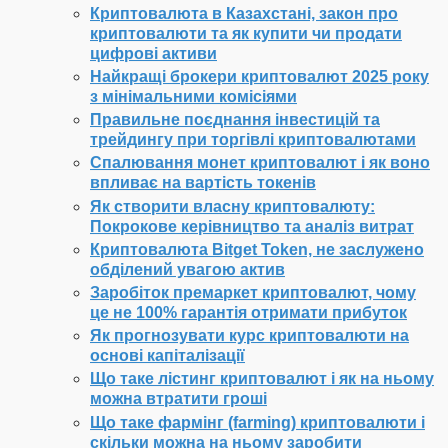
Криптовалюта в Казахстані, закон про
криптовалюти та як купити чи продати
цифрові активи
Найкращі брокери криптовалют 2025 року
з мінімальними комісіями
Правильне поєднання інвестицій та
трейдингу при торгівлі криптовалютами
Спалювання монет криптовалют і як воно
впливає на вартість токенів
Як створити власну криптовалюту:
Покрокове керівництво та аналіз витрат
Криптовалюта Bitget Token, не заслужено
обділений увагою актив
Заробіток премаркет криптовалют, чому
це не 100% гарантія отримати прибуток
Як прогнозувати курс криптовалюти на
основі капіталізації
Що таке лістинг криптовалют і як на ньому
можна втратити гроші
Що таке фармінг (farming) криптовалюти і
скільки можна на ньому заробити