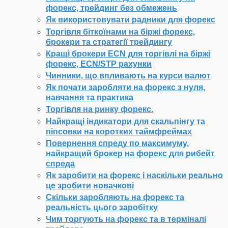
форекс, трейдинг без обмежень
Як використовувати радники для форекс
Торгівля біткоїнами на біржі форекс,
брокери та стратегії трейдингу
Кращі брокери ECN для торгівлі на біржі
форекс, ECN/STP рахунки
Чинники, що впливають на курси валют
Як почати заробляти на форекс з нуля,
навчання та практика
Торгівля на ринку форекс.
Найкращі індикатори для скальпінгу та
піпсовки на коротких таймфреймах
Повернення спреду по максимуму,
найкращий брокер на форекс для рибейт
спреда
Як заробити на форекс і наскільки реально
це зробити новачкові
Скільки заробляють на форекс та
реальність цього заробітку
Чим торгують на форекс та в терміналі