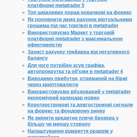
платформі metatrader 5
Топ шкідливих порад новачкові на форекс
Як поповнити демо рахунок віртуальними
грошима під час торгівлі в metatrader
Використовуємо Маркет у торговій
платформі metatrader з максимальною
ефективністю
Захист рахунку трейдера від негативного
балансу
Для чого потрібен зсув графіка,
автопрокрутка та об'єми в metatrader 4
Виводимо прибуток, отриманий на біржі
через криптовалюти
Використовуємо вбудований у metatrader
економічний календар новин
Короткострокові та довгострокові сигнали
на форекс та фондовому ринку
Як змінити кредитне плече брокера у
більшу чи меншу сторону
Налаштування відкриття ордерів у