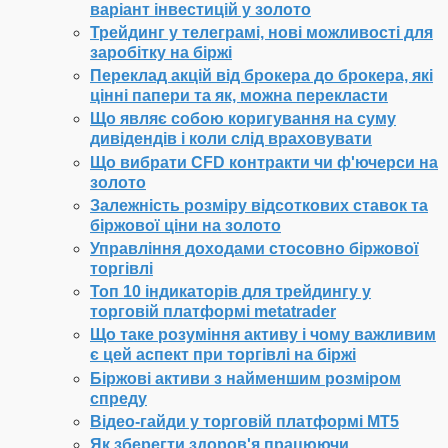
варіант інвестицій у золото
Трейдинг у телеграмі, нові можливості для
заробітку на біржі
Переклад акцій від брокера до брокера, які
цінні папери та як, можна перекласти
Що являє собою коригування на суму
дивідендів і коли слід враховувати
Що вибрати CFD контракти чи ф'ючерси на
золото
Залежність розміру відсоткових ставок та
біржової ціни на золото
Управління доходами стосовно біржової
торгівлі
Топ 10 індикаторів для трейдингу у
торговій платформі metatrader
Що таке розуміння активу і чому важливим
є цей аспект при торгівлі на біржі
Біржові активи з найменшим розміром
спреду
Відео-гайди у торговій платформі МТ5
Як зберегти здоров'я працюючи