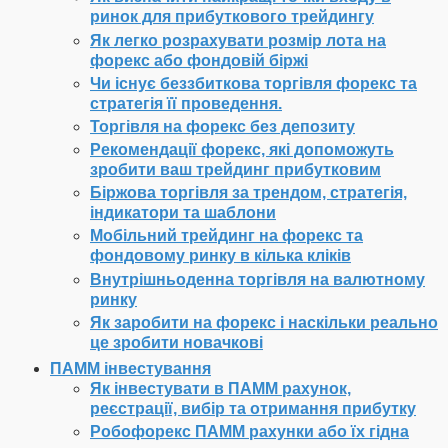
ринок для прибуткового трейдингу
Як легко розрахувати розмір лота на
форекс або фондовій біржі
Чи існує беззбиткова торгівля форекс та
стратегія її проведення.
Торгівля на форекс без депозиту
Рекомендації форекс, які допоможуть
зробити ваш трейдинг прибутковим
Біржова торгівля за трендом, стратегія,
індикатори та шаблони
Мобільний трейдинг на форекс та
фондовому ринку в кілька кліків
Внутрішньоденна торгівля на валютному
ринку
Як заробити на форекс і наскільки реально
це зробити новачкові
ПАММ інвестування
Як інвестувати в ПАММ рахунок,
реєстрації, вибір та отримання прибутку
Робофорекс ПАММ рахунки або їх гідна