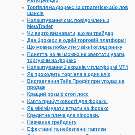
метатрейдер
Торгівля на форекс за стратегією або лов
шансів
Налаштування смс повідомлень з
MetaTrader
Чи варто визнавати, що ви трейдер
Два брокери в одній торговій платформі
Що можна побачити у вікні огляд ринку
Поняття, на які можна не звертати уваги,
торгуючи на форекс
Налаштування 3 екранів у платформі МТ4
Як проходить торгівля в один клік
Виставляння Тейк Профіт при угодах на
продаж
Кращий розмір стоп лосс
Карта прибутковості для форекс.
Як мінімізувати втрати на форекс
Кредитне плече для піпсовки.
Навчання трейдингу
Ефективні та небезпечні тактики