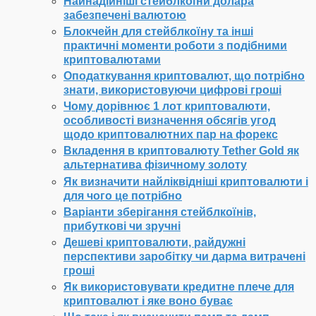
Найнадійніші стейблкоїни долара
забезпечені валютою
Блокчейн для стейблкоїну та інші
практичні моменти роботи з подібними
криптовалютами
Оподаткування криптовалют, що потрібно
знати, використовуючи цифрові гроші
Чому дорівнює 1 лот криптовалюти,
особливості визначення обсягів угод
щодо криптовалютних пар на форекс
Вкладення в криптовалюту Tether Gold як
альтернатива фізичному золоту
Як визначити найліквідніші криптовалюти і
для чого це потрібно
Варіанти зберігання стейблкоїнів,
прибуткові чи зручні
Дешеві криптовалюти, райдужні
перспективи заробітку чи дарма витрачені
гроші
Як використовувати кредитне плече для
криптовалют і яке воно буває