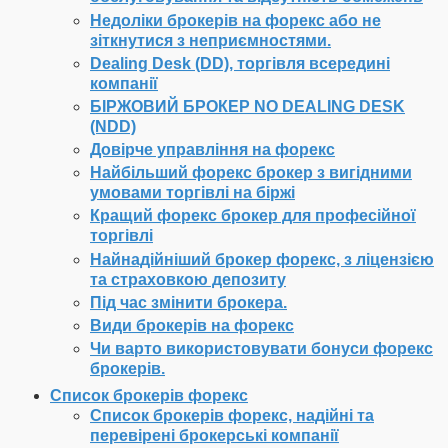
Недоліки брокерів на форекс або не
зіткнутися з неприємностями.
Dealing Desk (DD), торгівля всередині
компанії
БІРЖОВИЙ БРОКЕР NO DEALING DESK
(NDD)
Довірче управління на форекс
Найбільший форекс брокер з вигідними
умовами торгівлі на біржі
Кращий форекс брокер для професійної
торгівлі
Найнадійніший брокер форекс, з ліцензією
та страховкою депозиту
Під час змінити брокера.
Види брокерів на форекс
Чи варто використовувати бонуси форекс
брокерів.
Список брокерів форекс
Список брокерів форекс, надійні та
перевірені брокерські компанії