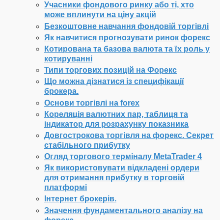
Учасники фондового ринку або ті, хто
може вплинути на ціну акцій
Безкоштовне навчання фондовій торгівлі
Як навчитися прогнозувати ринок форекс
Котирована та базова валюта та їх роль у
котируванні
Типи торгових позицій на Форекс
Що можна дізнатися із специфікації
брокера.
Основи торгівлі на forex
Кореляція валютних пар, таблиця та
індикатор для розрахунку показника
Довгострокова торгівля на форекс. Секрет
стабільного прибутку
Огляд торгового терміналу MetaTrader 4
Як використовувати відкладені ордери
для отримання прибутку в торговій
платформі
Інтернет брокерів.
Значення фундаментального аналізу на