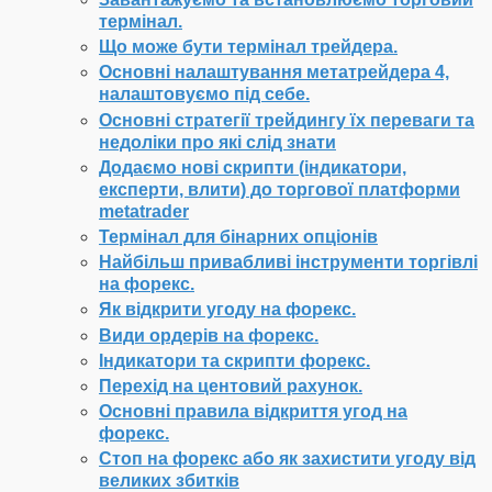
термінал.
Що може бути термінал трейдера.
Основні налаштування метатрейдера 4,
налаштовуємо під себе.
Основні стратегії трейдингу їх переваги та
недоліки про які слід знати
Додаємо нові скрипти (індикатори,
експерти, влити) до торгової платформи
metatrader
Термінал для бінарних опціонів
Найбільш привабливі інструменти торгівлі
на форекс.
Як відкрити угоду на форекс.
Види ордерів на форекс.
Індикатори та скрипти форекс.
Перехід на центовий рахунок.
Основні правила відкриття угод на
форекс.
Стоп на форекс або як захистити угоду від
великих збитків