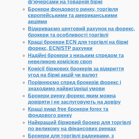
ф'ючерсами на товарній біржі
Брокери фондового ринку, торгівля
європейськими та американськими
акціями
Відкриваємо центовий рахунок на форекс,
брокери та особливості торгівлі
Кращі брокери ECN для торгівлі на біржі
форекс, ECN/STP рахунки
Надійні брокери з низьким спредом та
невеликою комісією своп
Комісії біржових брокерів за відкриття
угод на біржі акцій чи валют
Порівнюємо спред брокерів форекс і
знаходимо найвигідніші умови
Брокери ринку форекс яким можна
довіряти і не заслуговують на довіру
Кращі swap free брокери forex та
фондового ринку
Найкращий біржовий брокер для торгівлі
по великому на фінансових ринках
Брокери для торгівлі радниками, з