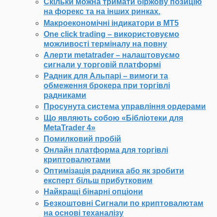
Скільки можна тримати біржову позицію
на форекс та на інших ринках.
Макроекономічні індикатори в МТ5
One click trading – використовуємо
можливості терміналу на повну
Алерти metatrader – налаштовуємо
сигнали у торговій платформі
Радник для Альпарі – вимоги та
обмеження брокера при торгівлі
радниками
Просунута система управління ордерами
Що являють собою «Бібліотеки для
MetaTrader 4»
Помилковий пробій
Онлайн платформа для торгівлі
криптовалютами
Оптимізація радника або як зробити
експерт більш прибутковим
Найкращі бінарні опціони
Безкоштовні Сигнали по криптовалютам
на основі теханалізу