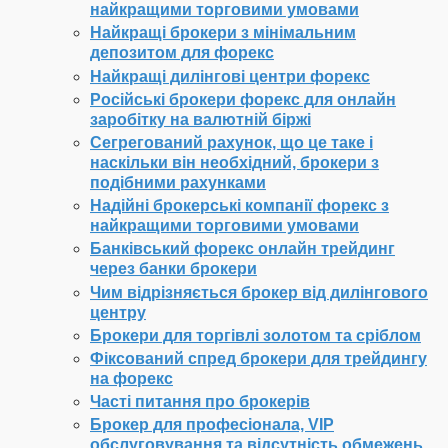
найкращими торговими умовами
Найкращі брокери з мінімальним
депозитом для форекс
Найкращі дилінгові центри форекс
Російські брокери форекс для онлайн
заробітку на валютній біржі
Сегрегований рахунок, що це таке і
наскільки він необхідний, брокери з
подібними рахунками
Надійні брокерські компанії форекс з
найкращими торговими умовами
Банківський форекс онлайн трейдинг
через банки брокери
Чим відрізняється брокер від дилінгового
центру
Брокери для торгівлі золотом та сріблом
Фіксований спред брокери для трейдингу
на форекс
Часті питання про брокерів
Брокер для професіонала, VIP
обслуговування та відсутність обмежень