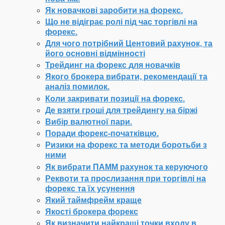
Як новачкові заробити на форекс.
Що не відіграє ролі під час торгівлі на
форекс.
Для чого потрібний Центовий рахунок, та
його основні відмінності
Трейдинг на форекс для новачків
Якого брокера вибрати, рекомендації та
аналіз помилок.
Коли закривати позиції на форекс.
Де взяти гроші для трейдингу на біржі
Вибір валютної пари.
Поради форекс-початківцю.
Ризики на форекс та методи боротьби з
ними
Як вибрати ПАММ рахунок та керуючого
Реквоти та прослизання при торгівлі на
форекс та їх усунення
Який таймфрейм краще
Якості брокера форекс
Як визначити найкращі точки входу в