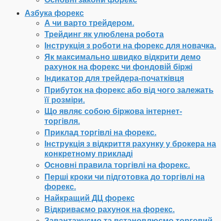
Азбука форекс
А чи варто трейдером.
Трейдинг як улюблена робота
Інструкція з роботи на форекс для новачка.
Як максимально швидко відкрити демо
рахунок на форекс чи фондовій біржі
Індикатор для трейдера-початківця
Прибуток на форекс або від чого залежать
її розміри.
Що являє собою біржова інтернет-
торгівля.
Приклад торгівлі на форекс.
Інструкція з відкриття рахунку у брокера на
конкретному прикладі
Основні правила торгівлі на форекс.
Перші кроки чи підготовка до торгівлі на
форекс.
Найкращий ДЦ форекс
Відкриваємо рахунок на форекс.
Завантажуємо та встановлюємо торговий