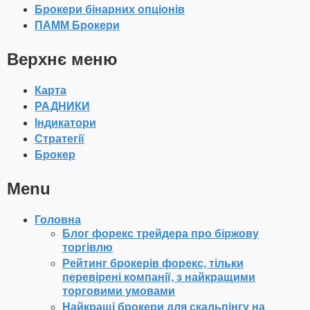
Брокери бінарних опціонів
ПАММ Брокери
Верхнє меню
Карта
РАДНИКИ
Індикатори
Стратегії
Брокер
Menu
Головна
Блог форекс трейдера про біржову
торгівлю
Рейтинг брокерів форекс, тільки
перевірені компанії, з найкращими
торговими умовами
Найкращі брокери для скальпінгу на