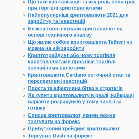
Що таке капіталізація та яку роль вона грає
при торгівлі криптовалютами
Найпопулярніші криптовалюти 2021 для
заробітку та інвестицій
Безкоштовні сигнали криптовалют на
основі технічного аналізу
Що являє собою криптовалюта Tether і чи
можна на ній заробити
Криптотрейдинг або чому торгівля
криптовалютами простіше торгівлі
звичайними валютами
Криптовалюта Cardano поточний стан та
перспективи інвестицій
Проста та ефективна біткоін стратегія
Як купити криптовалюту в реалі, найкращі
варіанти розрахунків у тому числі і за
готівку
Список криптовалют, якими можна
торгувати на форекс
Прибутковий трейдинг криптовалют
Торгуємо Dash на форекс