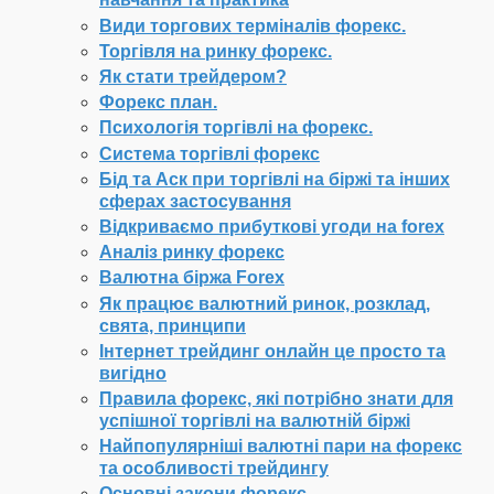
Види торгових терміналів форекс.
Торгівля на ринку форекс.
Як стати трейдером?
Форекс план.
Психологія торгівлі на форекс.
Система торгівлі форекс
Бід та Аск при торгівлі на біржі та інших
сферах застосування
Відкриваємо прибуткові угоди на forex
Аналіз ринку форекс
Валютна біржа Forex
Як працює валютний ринок, розклад,
свята, принципи
Інтернет трейдинг онлайн це просто та
вигідно
Правила форекс, які потрібно знати для
успішної торгівлі на валютній біржі
Найпопулярніші валютні пари на форекс
та особливості трейдингу
Основні закони форекс