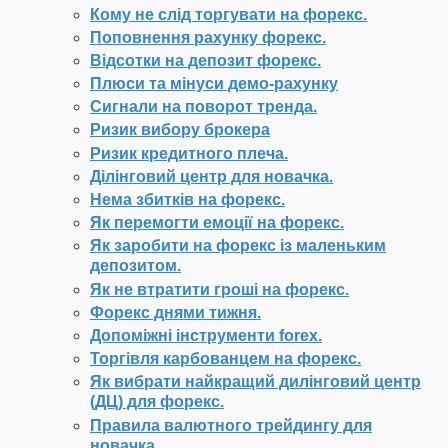
Кому не слід торгувати на форекс.
Поповнення рахунку форекс.
Відсотки на депозит форекс.
Плюси та мінуси демо-рахунку
Сигнали на поворот тренда.
Ризик вибору брокера
Ризик кредитного плеча.
Ділінговий центр для новачка.
Нема збитків на форекс.
Як перемогти емоції на форекс.
Як заробити на форекс із маленьким
депозитом.
Як не втратити гроші на форекс.
Форекс днями тижня.
Допоміжні інструменти forex.
Торгівля карбованцем на форекс.
Як вибрати найкращий дилінговий центр
(ДЦ) для форекс.
Правила валютного трейдингу для
новачка.