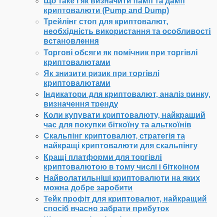
Що таке і як визначити памп та дамп
криптовалюти (Pump and Dump)
Трейлінг стоп для криптовалют,
необхідність використання та особливості
встановлення
Торгові обсяги як помічник при торгівлі
криптовалютами
Як знизити ризик при торгівлі
криптовалютами
Індикатори для криптовалют, аналіз ринку,
визначення тренду
Коли купувати криптовалюту, найкращий
час для покупки біткоїну та альткоїнів
Скальпінг криптовалют, стратегія та
найкращі криптовалюти для скальпінгу
Кращі платформи для торгівлі
криптовалютою в тому числі і біткоіном
Найволатильніші криптовалюти на яких
можна добре заробити
Тейк профіт для криптовалют, найкращий
спосіб вчасно забрати прибуток