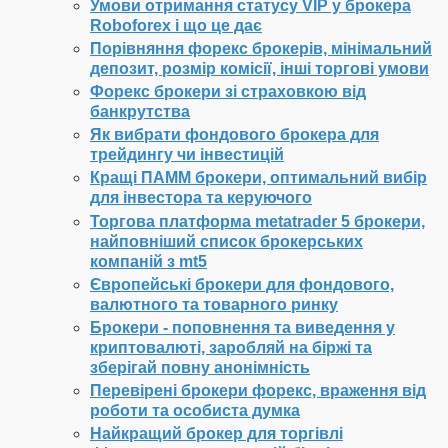
Умови отримання статусу VIP у брокера
Roboforex і що це дає
Порівняння форекс брокерів, мінімальний
депозит, розмір комісії, інші торгові умови
Форекс брокери зі страховкою від
банкрутства
Як вибрати фондового брокера для
трейдингу чи інвестицій
Кращі ПАММ брокери, оптимальний вибір
для інвестора та керуючого
Торгова платформа metatrader 5 брокери,
найповніший список брокерських
компаній з mt5
Європейські брокери для фондового,
валютного та товарного ринку
Брокери - поповнення та виведення у
криптовалюті, заробляй на біржі та
зберігай повну анонімність
Перевірені брокери форекс, враження від
роботи та особиста думка
Найкращий брокер для торгівлі