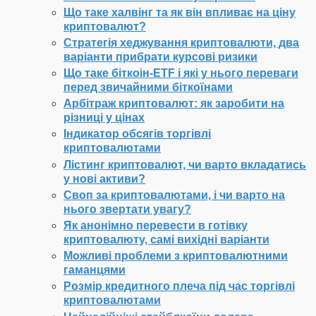
Що таке халвінг та як він впливає на ціну
криптовалют?
Стратегія хеджування криптовалюти, два
варіанти прибрати курсові ризики
Що таке біткоін-ETF і які у нього переваги
перед звичайними біткоїнами
Арбітраж криптовалют: як заробити на
різниці у цінах
Індикатор обсягів торгівлі
криптовалютами
Лістинг криптовалют, чи варто вкладатись
у нові активи?
Своп за криптовалютами, і чи варто на
нього звертати увагу?
Як анонімно перевести в готівку
криптовалюту, самі вихідні варіанти
Можливі проблеми з криптовалютними
гаманцями
Розмір кредитного плеча під час торгівлі
криптовалютами