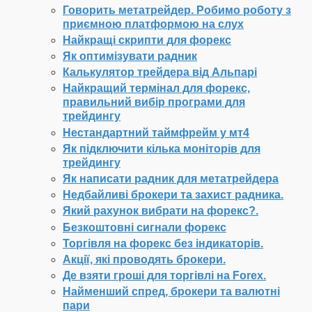
Говорить метатрейдер. Робимо роботу з
приємною платформою на слух
Найкращі скрипти для форекс
Як оптимізувати радник
Калькулятор трейдера від Альпарі
Найкращий термінал для форекс,
правильний вибір програми для
трейдингу
Нестандартний таймфрейм у мт4
Як підключити кілька моніторів для
трейдингу
Як написати радник для метатрейдера
Недбайливі брокери та захист радника.
Який рахунок вибрати на форекс?.
Безкоштовні сигнали форекс
Торгівля на форекс без індикаторів.
Акції, які проводять брокери.
Де взяти гроші для торгівлі на Forex.
Найменший спред, брокери та валютні
пари