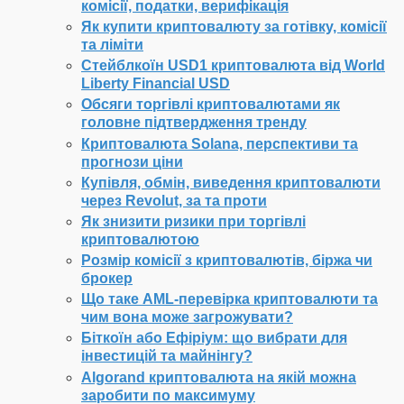
комісії, податки, верифікація
Як купити криптовалюту за готівку, комісії
та ліміти
Стейблкоїн USD1 криптовалюта від World
Liberty Financial USD
Обсяги торгівлі криптовалютами як
головне підтвердження тренду
Криптовалюта Solana, перспективи та
прогнози ціни
Купівля, обмін, виведення криптовалюти
через Revolut, за та проти
Як знизити ризики при торгівлі
криптовалютою
Розмір комісії з криптовалютів, біржа чи
брокер
Що таке AML-перевірка криптовалюти та
чим вона може загрожувати?
Біткоїн або Ефіріум: що вибрати для
інвестицій та майнінгу?
Algorand криптовалюта на якій можна
заробити по максимуму