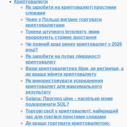
Криптовалюти
Як заробити на криптовалюті простими
словами
Чому у Польщі вигідно торгувати
криптовалютами
Токени штучного інтелекту, яким
пророкують стрімке зростання
Чи повний крах ринку криптовалют у 2026
році?
Як заробити на пулах ліквідності
криптовалют
Види криптовалютних бірж, де вигідніше, а
де краще міняти криптовалюту
Як використовувати усереднення
криптовалют для максимального
результату
Solana: Прогноз ціни – наскільки може
подорожчати SOL?
Торгові сесії у криптовалюті: найкращий
час для торгівлі простими словами
Де краще торгувати криптовалютою: