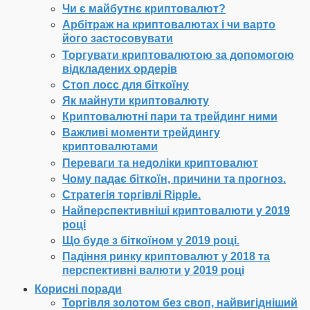
Чи є майбутнє криптовалют?
Арбітраж на криптовалютах і чи варто
його застосовувати
Торгувати криптовалютою за допомогою
відкладених ордерів
Стоп лосс для біткоїну
Як майнути криптовалюту
Криптовалютні пари та трейдинг ними
Важливі моменти трейдингу
криптовалютами
Переваги та недоліки криптовалют
Чому падає біткоїн, причини та прогноз.
Стратегія торгівлі Ripple.
Найперспективніші криптовалюти у 2019
році
Що буде з біткоїном у 2019 році.
Падіння ринку криптовалют у 2018 та
перспективні валюти у 2019 році
Корисні поради
Торгівля золотом без своп, найвигідніший