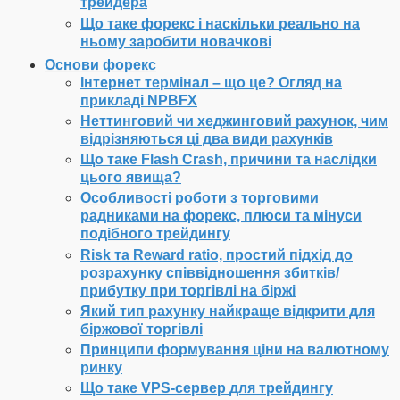
трейдера
Що таке форекс і наскільки реально на
ньому заробити новачкові
Основи форекс
Інтернет термінал – що це? Огляд на
прикладі NPBFX
Неттинговий чи хеджинговий рахунок, чим
відрізняються ці два види рахунків
Що таке Flash Crash, причини та наслідки
цього явища?
Особливості роботи з торговими
радниками на форекс, плюси та мінуси
подібного трейдингу
Risk та Reward ratio, простий підхід до
розрахунку співвідношення збитків/
прибутку при торгівлі на біржі
Який тип рахунку найкраще відкрити для
біржової торгівлі
Принципи формування ціни на валютному
ринку
Що таке VPS-сервер для трейдингу