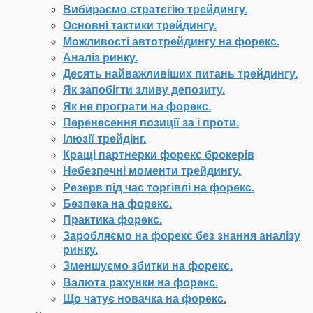
Вибираємо стратегію трейдингу.
Основні тактики трейдингу.
Можливості автотрейдингу на форекс.
Аналіз ринку.
Десять найважливіших питань трейдингу.
Як запобігти зливу депозиту.
Як не програти на форекс.
Перенесення позиції за і проти.
Ілюзії трейдінг.
Кращі партнерки форекс брокерів
Небезпечні моменти трейдингу.
Резерв під час торгівлі на форекс.
Безпека на форекс.
Практика форекс.
Заробляємо на форекс без знання аналізу
ринку.
Зменшуємо збитки на форекс.
Валюта рахунки на форекс.
Що чатує новачка на форекс.