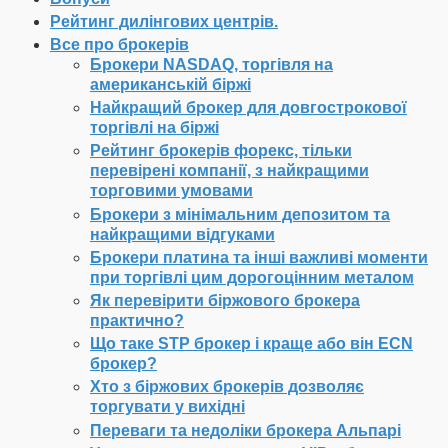
Рейтинг дилінгових центрів.
Все про брокерів
Брокери NASDAQ, торгівля на
американській біржі
Найкращий брокер для довгострокової
торгівлі на біржі
Рейтинг брокерів форекс, тільки
перевірені компанії, з найкращими
торговими умовами
Брокери з мінімальним депозитом та
найкращими відгуками
Брокери платина та інші важливі моменти
при торгівлі цим дорогоцінним металом
Як перевірити біржового брокера
практично?
Що таке STP брокер і краще або він ECN
брокер?
Хто з біржових брокерів дозволяє
торгувати у вихідні
Переваги та недоліки брокера Альпарі