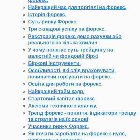
форекс.
Найкращий час для торгівлі на форекс.
Історія форекс.
Суть ринку Форекс.
Три складові успіху на форекс.
Реєстрація форекс демо рахунки або
реального за кілька хвилин
У чому полягає суть трейдингу на
валютній чи фондовій біржі
Біржові інструменти.
Особливості, які слід враховувати,
починаючи торгувати на форекс.
Освіта для роботи на форекс.
Найкращий тайм кадр.
Стартовий капітал форекс
Аксіоми технічного аналізу.
Тренд форекс - поняття, індикатори тренду
та стратегія на їх основі
Учасники ринку Форекс.
Як почати заробляти на форекс з нуля,
навчання та практика