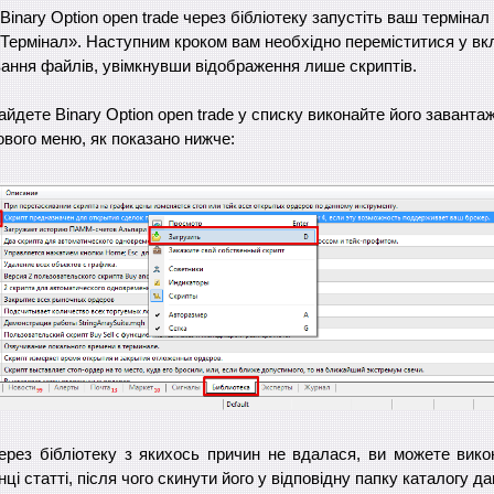
inary Option open trade через бібліотеку запустіть ваш термінал
«Термінал». Наступним кроком вам необхідно переміститися у вк
вання файлів, увімкнувши відображення лише скриптів.
найдете Binary Option open trade у списку виконайте його заванта
вого меню, як показано нижче:
ерез бібліотеку з якихось причин не вдалася, ви можете вико
нці статті, після чого скинути його у відповідну папку каталогу д