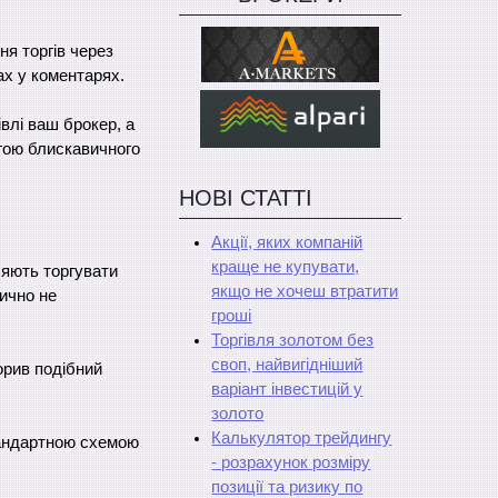
ня торгів через
ах у коментарях.
влі ваш брокер, а
гою блискавичного
НОВІ СТАТТІ
Акції, яких компаній
краще не купувати,
ляють торгувати
якщо не хочеш втратити
тично не
гроші
Торгівля золотом без
своп, найвигідніший
орив подібний
варіант інвестицій у
золото
Калькулятор трейдингу
тандартною схемою
- розрахунок розміру
позиції та ризику по