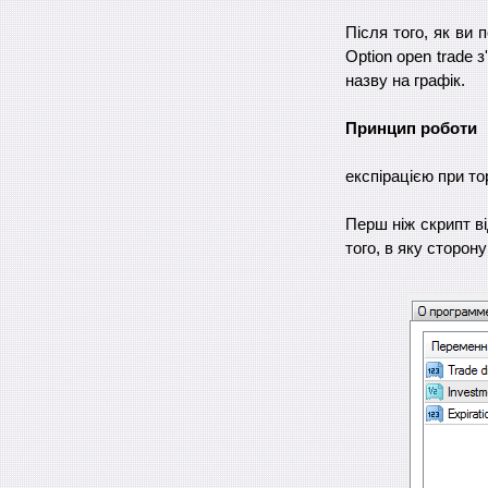
Після того, як ви 
Option open trade 
назву на графік.
Принцип роботи
експірацією при то
Перш ніж скрипт ві
того, в яку сторон