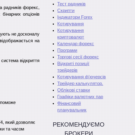
Тест радників
а радників форекс,
Скрипти
 бінарних опціонів
Індикатори Forex
Котирування
Котирування
вують не досконалу
криптовалют
 відображається на
Календар форекс
Програми
Торгові сесії форекс
 система відкриття
Відкриті позиції
трейдерів
Котирування ф'ючерсів
Трейдер калькулятор.
Облікові ставки
Графіки валютних пар
допоможе
Фінансовий
планувальник
Т4, який дозволяє
РЕКОМЕНДУЄМО
ки та часом
БРОКЕРИ