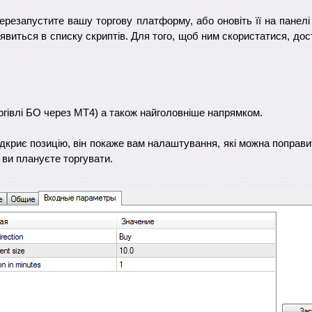
перезапустите вашу торгову платформу, або оновіть її на панелі
з'явиться в списку скриптів. Для того, щоб ним скористатися, до
ргівлі БО через МТ4) а також найголовніше напрямком.
дкриє позицію, він покаже вам налаштування, які можна поправи
у ви плануєте торгувати.