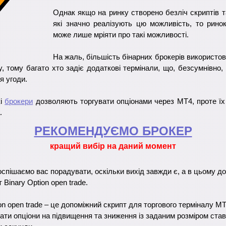
Однак якщо на ринку створено безліч скриптів т
які значно реалізують цю можливість, то ринок
може лише мріяти про такі можливості.
На жаль, більшість бінарних брокерів використо
, тому багато хто задіє додаткові термінали, що, безсумнівно,
я угоди.
кі
брокери
дозволяють торгувати опціонами через МТ4, проте їх
.
РЕКОМЕНДУЄМО БРОКЕР
кращий вибір на даний момент
оспішаємо вас порадувати, оскільки вихід завжди є, а в цьому 
 Binary Option open trade.
on open trade – це допоміжний скрипт для торгового терміналу М
ати опціони на підвищення та зниження із заданим розміром став