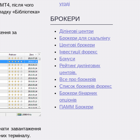
угоді
 МТ4, після чого
ладку «Бібліотека»
БРОКЕРИ
Ділінгові центри
ження за
Брокери для скальпінгу
Центові брокери
Інвестиції форекс
Бонуси
Рейтинг дилінгових
центрів.
Все про брокерів
Список брокерів форекс
Брокери бінарних
опціонів
ПАММ Брокери
нати завантаження
аних терміналу.