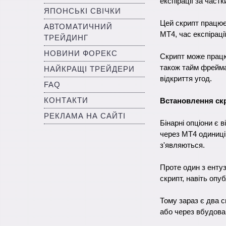
експірації за частк
ЯПОНСЬКІ СВІЧКИ
Цей скрипт працює 
АВТОМАТИЧНИЙ
МТ4, час експіраці
ТРЕЙДИНГ
НОВИНИ ФОРЕКС
Скрипт може працюв
також тайм фрейма
НАЙКРАЩІ ТРЕЙДЕРИ
відкриття угод.
FAQ
КОНТАКТИ
Встановлення скр
РЕКЛАМА НА САЙТІ
Бінарні опціони є 
через МТ4 одиниці,
з'являються.
Проте один з ентуз
скрипт, навіть опу
Тому зараз є два 
або через вбудован