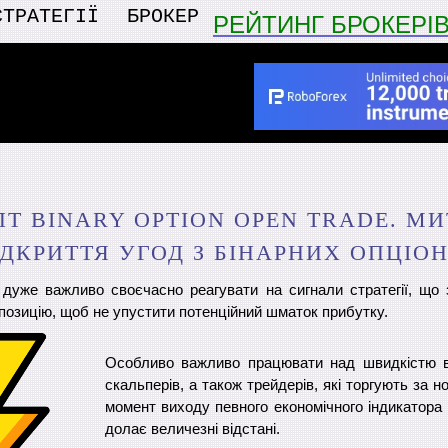
СТРАТЕГІЇ
БРОКЕР
РЕЙТИНГ БРОКЕРІ
Т BINARY OPTION OPEN TRADE. М
ІДКРИТТЯ УГОД З БІНАРНИХ ОПЦІОН
і дуже важливо своєчасно реагувати на сигнали стратегії, що 
 позицію, щоб не упустити потенційний шматок прибутку.
Особливо важливо працювати над швидкістю в
скальперів, а також трейдерів, які торгують за н
момент виходу певного економічного індикатора
долає величезні відстані.