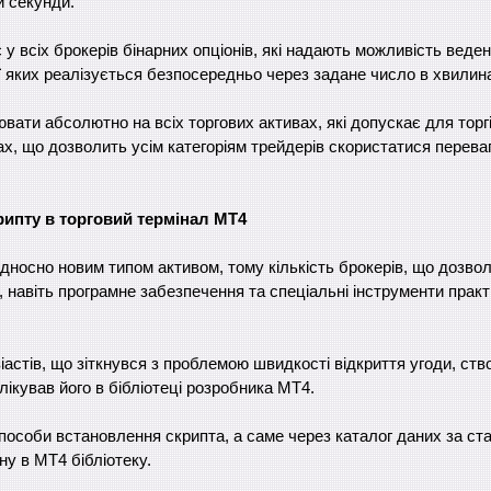
и секунди.
у всіх брокерів бінарних опціонів, які надають можливість веден
ї яких реалізується безпосередньо через задане число в хвилин
ати абсолютно на всіх торгових активах, які допускає для торгі
х, що дозволить усім категоріям трейдерів скористатися перева
ипту в торговий термінал МТ4
відносно новим типом активом, тому кількість брокерів, що дозво
 навіть програмне забезпечення та спеціальні інструменти прак
іастів, що зіткнувся з проблемою швидкості відкриття угоди, ств
блікував його в бібліотеці розробника МТ4.
способи встановлення скрипта, а саме через каталог даних за с
у в МТ4 бібліотеку.