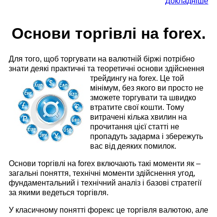
Докладніше
Основи торгівлі на forex.
Для того, щоб торгувати на валютній біржі потрібно
знати деякі практичні та теоретичні основи
здійснення
трейдингу на forex. Це той
мінімум, без якого ви просто не
зможете торгувати та швидко
втратите свої кошти. Тому
витрачені кілька хвилин на
прочитання цієї статті не
пропадуть задарма і збережуть
вас від деяких помилок.
Основи торгівлі на forex включають такі моменти як –
загальні поняття, технічні моменти здійснення угод,
фундаментальний і технічний аналіз і базові стратегії
за якими ведеться торгівля.
У класичному понятті форекс це торгівля валютою, але