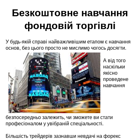
Безкоштовне навчання
фондовій торгівлі
У будь-якій справі найважливішим етапом є навчання
основ, без цього просто не мислимо чогось досягти.
А від того
наскільки
якісно
проведене
навчання
безпосередньо залежить, чи зможете ви стати
професіоналом у увібраній спеціальності.
Більшість трейдерів зазнавши невдачі на форекс