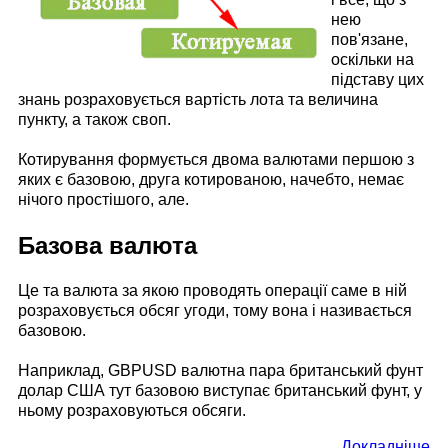
нею
пов'язане,
оскільки на
підставу цих
знань розраховується вартість лота та величина
пункту, а також своп.
Котирування формується двома валютами першою з
яких є базовою, друга котированою, начебто, немає
нічого простішого, але.
Базова валюта
Це та валюта за якою проводять операції саме в ній
розраховується обсяг угоди, тому вона і називається
базовою.
Наприклад, GBPUSD валютна пара британський фунт
долар США тут базовою виступає британський фунт, у
ньому розраховуються обсяги.
Докладніше