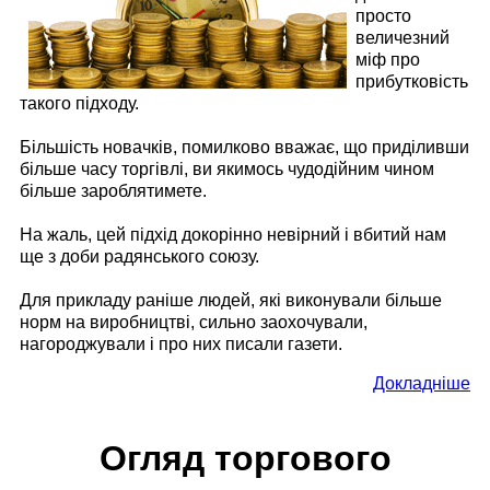
просто
величезний
міф про
прибутковість
такого підходу.
Більшість новачків, помилково вважає, що приділивши
більше часу торгівлі, ви якимось чудодійним чином
більше зароблятимете.
На жаль, цей підхід докорінно невірний і вбитий нам
ще з доби радянського союзу.
Для прикладу раніше людей, які виконували більше
норм на виробництві, сильно заохочували,
нагороджували і про них писали газети.
Докладніше
Огляд торгового