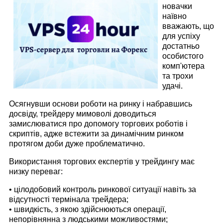
новачки
наївно
вважають, що
для успіху
достатньо
особистого
комп'ютера
та трохи
удачі.
Осягнувши основи роботи на ринку і набравшись
досвіду, трейдеру мимоволі доводиться
замислюватися про допомогу торгових роботів і
скриптів, адже встежити за динамічним ринком
протягом доби дуже проблематично.
Використання торгових експертів у трейдингу має
низку переваг:
• цілодобовий контроль ринкової ситуації навіть за
відсутності термінала трейдера;
• швидкість, з якою здійснюються операції,
непорівнянна з людськими можливостями;