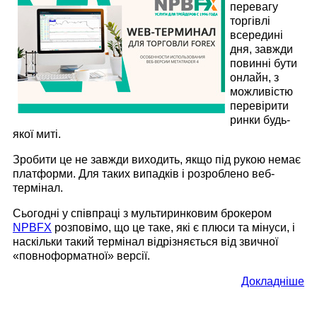
перевагу
торгівлі
всередині
дня, завжди
повинні бути
онлайн, з
можливістю
перевірити
ринки будь-
якої миті.
Зробити це не завжди виходить, якщо під рукою немає
платформи. Для таких випадків і розроблено веб-
термінал.
Сьогодні у співпраці з мультиринковим брокером
NPBFX
розповімо, що це таке, які є плюси та мінуси, і
наскільки такий термінал відрізняється від звичної
«повноформатної» версії.
Докладніше