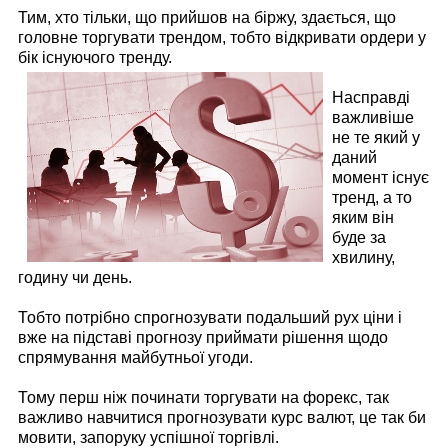
Тим, хто тільки, що прийшов на біржу, здається, що
головне торгувати трендом, тобто відкривати ордери у
бік існуючого тренду.
Насправді
важливіше
не те який у
даний
момент існує
тренд, а то
яким він
буде за
хвилину,
годину чи день.
Тобто потрібно спрогнозувати подальший рух ціни і
вже на підставі прогнозу приймати рішення щодо
спрямування майбутньої угоди.
Тому перш ніж починати торгувати на форекс, так
важливо навчитися прогнозувати курс валют, це так би
мовити, запоруку успішної торгівлі.