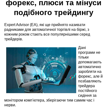
форекс, плюси та мінуси
подібного трейдингу
Expert Advisor (EA), які ще прийнято називати
радниками для автоматичної торгівлі на біржі, з
кожним роком стають все популярнішими серед
трейдерів.
Дані
програми не
тільки
допомагають
автоматично
заробляти на
форекс, але й
позбавляють
трейдера
постійного
сидіння за
монітором комп'ютера, зберігаючи тим самим час і
нерви.