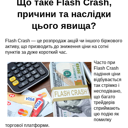
Що таке Flash Crash,
причини та наслідки
цього явища?
Flash Crash — це розпродаж акцій чи іншого біржового
активу, що призводить до зниження ціни на сотні
пунктів за дуже короткий час.
Часто при
Flash Crash
падіння ціни
відбувається
так стрімко і
несподівано,
що багато
трейдерів
сприймають
цю подію як
помилку
торгової платформи.