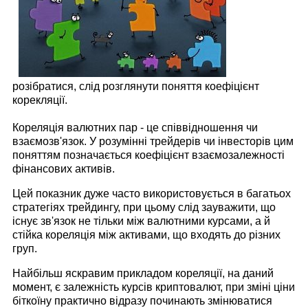
розібратися, слід розглянути поняття коефіцієнт
корекляції.
Кореляція валютних пар - це співвідношення чи
взаємозв'язок. У розумінні трейдерів чи інвесторів цим
поняттям позначається коефіцієнт взаємозалежності
фінансових активів.
Цей показник дуже часто використовується в багатьох
стратегіях трейдингу, при цьому слід зауважити, що
існує зв'язок не тільки між валютними курсами, а й
стійка кореляція між активами, що входять до різних
груп.
Найбільш яскравим прикладом кореляції, на даний
момент, є залежність курсів криптовалют, при зміні ціни
біткоїну практично відразу починають змінюватися