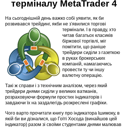
терміналу MetaTrader 4
На сьогоднішній день важко собі уявити, як би
розвивався трейдинг, якби не з'явилися торгові
термінали. І в правду, хто
читав багатьох класиків
біржової торгівлі, міг
помітити, що раніше
трейдери сиділи з газеткою
в руках брокерських
компаній, намагаючись
провести ту чи іншу
валютну операцію.
Такі ж справи і з технічним аналізом, через який
трейдери днями сиділи у великих ватманів,
розраховуючи формули простих індикаторів і
завдаючи їх на заздалегідь розкреслені графіки.
Чого варто прочитати книгу про індикатора Ішимоку, в
якій би ви дізналися, що Гоїті Хосода (винайшов цей
індикатор) разом зі своїми студентами днями малював