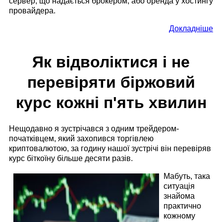
сервер, що надається брокером, або оренда у хостингу
провайдера.
Докладніше
Як відволіктися і не
перевіряти біржовий
курс кожні п'ять хвилин
Нещодавно я зустрічався з одним трейдером-
початківцем, який захопився торгівлею
криптовалютою, за годину нашої зустрічі він перевіряв
курс біткоїну більше десяти разів.
Мабуть, така
ситуація
знайома
практично
кожному