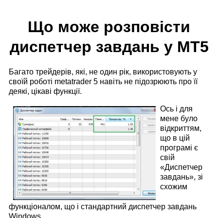
Що може розповісти
диспетчер завдань у МТ5
Багато трейдерів, які, не один рік, використовують у
своїй роботі metatrader 5 навіть не підозрюють про її
деякі, цікаві функції.
Ось і для
мене було
відкриттям,
що в цій
програмі є
свій
«Диспетчер
завдань», зі
схожим
функціоналом, що і стандартний диспетчер завдань
Windows.