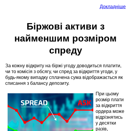
Докладніше
Біржові активи з
найменшим розміром
спреду
За кожну відкриту на біржі угоду доводиться платити,
чи то комісія з обсягу, чи спред за відкриття угоди, у
будь-якому випадку сплачена сума відображається як
списання з балансу депозиту.
При цьому
розмір плати
за відкриття
ордера може
відрізнятись
у десятки
разів,