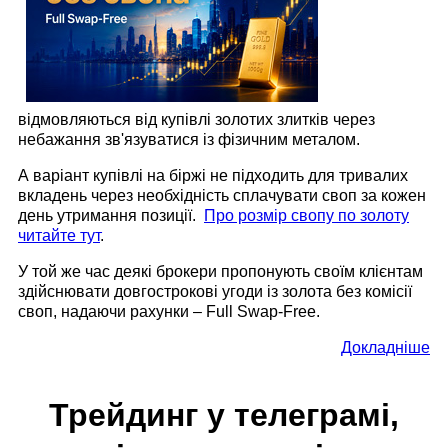
відмовляються від купівлі золотих злитків через
небажання зв'язуватися із фізичним металом.
А варіант купівлі на біржі не підходить для тривалих
вкладень через необхідність сплачувати своп за кожен
день утримання позиції.
Про розмір свопу по золоту
читайте тут
.
У той же час деякі брокери пропонують своїм клієнтам
здійснювати довгострокові угоди із золота без комісії
своп, надаючи рахунки – Full Swap-Free.
Докладніше
Трейдинг у телеграмі,