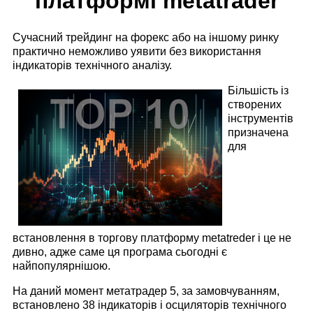
платформі metatrader
Сучасний трейдинг на форекс або на іншому ринку
практично неможливо уявити без використання
індикаторів технічного аналізу.
Більшість із
створених
інструментів
призначена
для
встановлення в торгову платформу metatreder і це не
дивно, адже саме ця програма сьогодні є
найпопулярнішою.
На даний момент метатрадер 5, за замовчуванням,
встановлено 38 індикаторів і осциляторів технічного