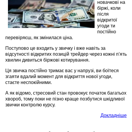
новачкові на
біржі, коли
після
відкритої
угоди ти
постійно
перевіряєш, як змінилася ціна.
Поступово це входить у звичку і вже навіть за
відсутності відкритих позицій трейдер через кожні п'ять
хвилин дивиться біржові котирування.
Ця звичка постійно тримає вас у напрузі, ви боїтеся
згаяти вдалий момент для відкриття нової угоди,
стаєте неспокійними.
А як відомо, стресовий стан провокує початок багатьох
хвороб, тому поки не пізно краще позбутися шкідливої ​​
звички контролю курсу.
Докладніше