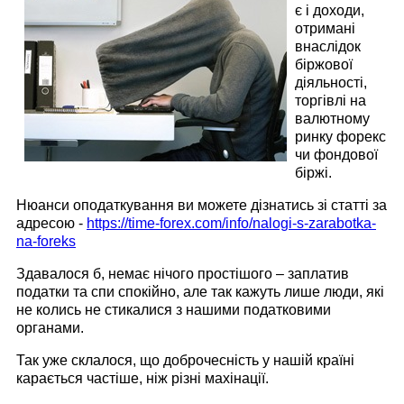
є ​​і доходи,
отримані
внаслідок
біржової
діяльності,
торгівлі на
валютному
ринку форекс
чи фондової
біржі.
Нюанси оподаткування ви можете дізнатись зі статті за
адресою -
https://time-forex.com/info/nalogi-s-zarabotka-
na-foreks
Здавалося б, немає нічого простішого – заплатив
податки та спи спокійно, але так кажуть лише люди, які
не колись не стикалися з нашими податковими
органами.
Так уже склалося, що доброчесність у нашій країні
карається частіше, ніж різні махінації.