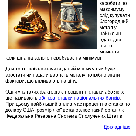
заробити по
максимуму
слід купувати
благородний
метал у
найбільш
вдалі для
цього
моменти,
коли ціна на золото перебуває на мінімумі.
Для того, щоб визначити даний мінімум і чи буде
зростати чи падати вартість металу потрібно знати
фактори, що впливають на ціну.
Одним із таких факторів є процентні ставки або як їх
ще називають
облікові ставки національних банків
.
При цьому найбільший вплив має процентна ставка по
долару США, розмір якої встановлює такий орган як
Федеральна Резервна Система Сполучених Штатів
Докладніше