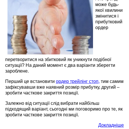
може будь-
якої хвилини
змінитися і
прибутковий
ордер
перетворитися на збитковий як уникнути подібної
ситуації? На даний момент є два варіанти зберегти
зароблене.
Перший це встановити
ордер трейлінг стоп,
тим самим
зафіксувавши вже наявний розмір прибутку, другий –
зробити часткове закриття позиції.
Залежно від ситуації слід вибрати найбільш
підходящий варіант, сьогодні ми поговоримо про те, як
зробити часткове закриття позиції.
Докладніше