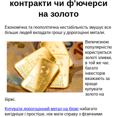
контракти чи ф'ючерси
на золото
Економічна та геополітична нестабільність змушує все
більше людей вкладати гроші у дорогоцінні метали.
Величезною
популярністю
користуються
золоті зливки,
в той же час
багато
інвесторів
вважають за
краще
купувати
золото на
біржі.
Купувати дорогоцінний метал на біржі
набагато
вигідніше і простіше, ніж мати справу з фізичними