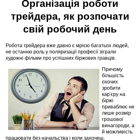
Організація роботи
трейдера, як розпочати
свій робочий день
Робота трейдера вже давно є мрією багатьох людей,
не останню роль у поляризації професії зіграли
художні фільми про успішних біржових гравців.
Причому
більшість
охочих
зробити
кар'єру на
біржі
приваблює не
лише розмір
грошової
винагороди, а
й можливість
працювати без начальства і коли захочеш.