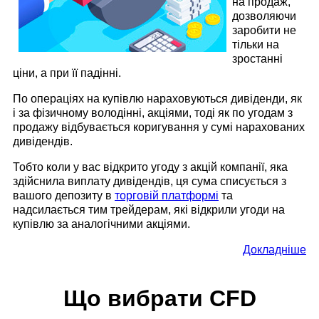
на продаж,
дозволяючи
заробити не
тільки на
зростанні
ціни, а при її падінні.
По операціях на купівлю нараховуються дивіденди, як
і за фізичному володінні, акціями, тоді як по угодам з
продажу відбувається коригування у сумі нарахованих
дивідендів.
Тобто коли у вас відкрито угоду з акцій компанії, яка
здійснила виплату дивідендів, ця сума списується з
вашого депозиту в
торговій платформі
та
надсилається тим трейдерам, які відкрили угоди на
купівлю за аналогічними акціями.
Докладніше
Що вибрати CFD