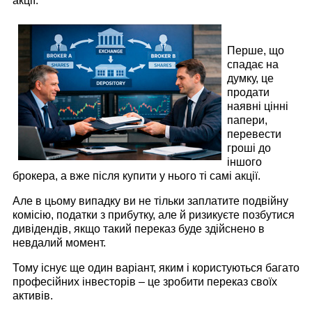
акції.
Перше, що
спадає на
думку, це
продати
наявні цінні
папери,
перевести
гроші до
іншого
брокера, а вже після купити у нього ті самі акції.
Але в цьому випадку ви не тільки заплатите подвійну
комісію, податки з прибутку, але й ризикуєте позбутися
дивідендів, якщо такий переказ буде здійснено в
невдалий момент.
Тому існує ще один варіант, яким і користуються багато
професійних інвесторів – це зробити переказ своїх
активів.