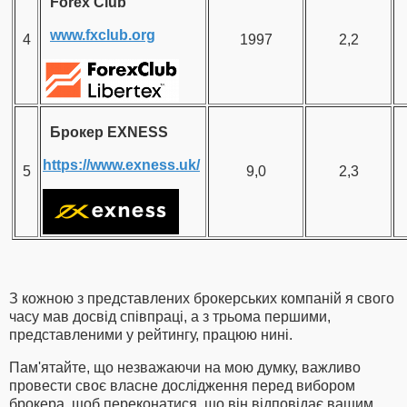
Forex Club
www.fxclub.org
4
1997
2,2
Брокер EXNESS
https://www.exness.uk/
5
9,0
2,3
З кожною з представлених брокерських компаній я свого
часу мав досвід співпраці, а з трьома першими,
представленими у рейтингу, працюю нині.
Пам'ятайте, що незважаючи на мою думку, важливо
провести своє власне дослідження перед вибором
брокера, щоб переконатися, що він відповідає вашим