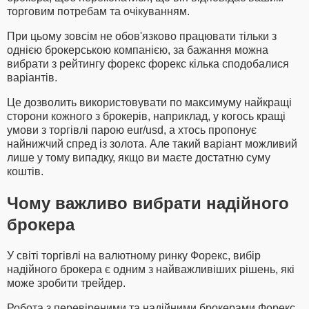
торговим потребам та очікуванням.
При цьому зовсім не обов'язково працювати тільки з
однією брокерською компанією, за бажання можна
вибрати з рейтингу форекс форекс кілька сподобалися
варіантів.
Це дозволить використовувати по максимуму найкращі
сторони кожного з брокерів, наприклад, у когось кращі
умови з торгівлі парою eur/usd, а хтось пропонує
найнижчий спред із золота. Але такий варіант можливий
лише у тому випадку, якщо ви маєте достатню суму
коштів.
Чому важливо вибрати надійного
брокера
У світі торгівлі на валютному ринку Форекс, вибір
надійного брокера є одним з найважливіших рішень, які
може зробити трейдер.
Робота з перевіреними та надійними брокерами Форекс