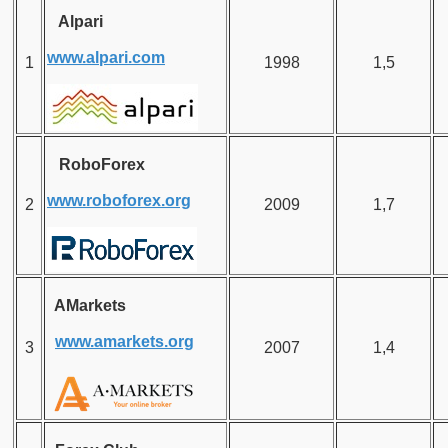
Alpari
www.alpari.com
1
1998
1,5
RoboForex
www.roboforex.org
2
2009
1,7
AMarkets
www.amarkets.org
3
2007
1,4