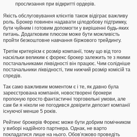
прослизання при відкритті ордерів.
Якість обслуговування клієнтів також відіграє важливу
роль. Брокер повинен надавати цілодобову підтримку,
бути чуйним і готовим допомогти у вирішенні будь-яких
питань. Додатковим плюсом може бути можливість
пройти безкоштовне навчання біржового трейдингу.
Третім критерієм є розмір компанії, тому що від того
наскільки великим є форекс брокер залежить те з якими
постачальниками ліквідності він працює. Чим солідніше
постачальники ліквідності, тим нижчий розмір комісій та
спредів.
Так само важливим моментом є і те, як давно була
зареєстрована компанія, новостворені брокери
пропоную просто фантастичні торговельні умови, але
сам би я ніколи не погодився довірити депозит компанії
існуючої менше 5 років.
Рейтинг брокерів Форекс може бути добрим помічником
у виборі надійного партнера. Однак, не варто
покладатися лише на нього. Обов'язково проведіть