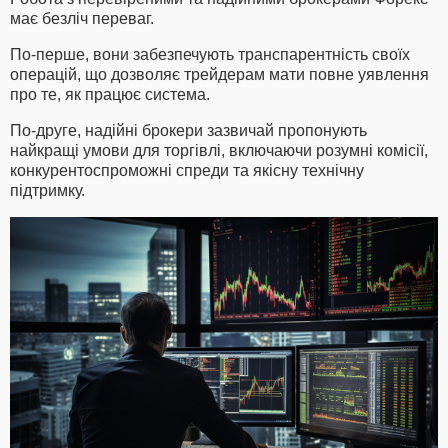
має безліч переваг.
По-перше, вони забезпечують транспарентність своїх
операцій, що дозволяє трейдерам мати повне уявлення
про те, як працює система.
По-друге, надійні брокери зазвичай пропонують
найкращі умови для торгівлі, включаючи розумні комісії,
конкурентоспроможні спреди та якісну технічну
підтримку.