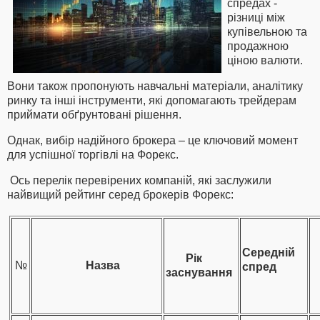
спредах -
різниці між
купівельною та
продажною
ціною валюти.
Вони також пропонують навчальні матеріали, аналітику
ринку та інші інструменти, які допомагають трейдерам
приймати обґрунтовані рішення.
Однак, вибір надійного брокера – це ключовий момент
для успішної торгівлі на Форекс.
Ось перелік перевірених компаній, які заслужили
найвищий рейтинг серед брокерів Форекс:
Середній
К
Рік
№
Назва
спред
заснування
к