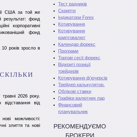
Тест радників
Скрипти
ції США за той же
Індикатори Forex
й результат: фонд
Котирування
ійні корпоративні
Котирування
зикованіший фонд
криптовалют
Календар форекс
 10 років зросло в
Програми
Торгові сесії форекс
Відкриті позиції
трейдерів
АСКІЛЬКИ
Котирування ф'ючерсів
Трейдер калькулятор.
Облікові ставки
 травні 2026 року.
Графіки валютних пар
о відставання від
Фінансовий
планувальник
 нові можливості:
чні злиття та нові
РЕКОМЕНДУЄМО
БРОКЕРИ