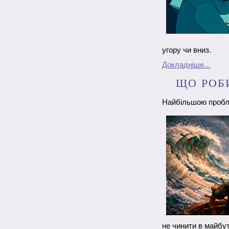
угору чи вниз.
Докладніше...
ЩО РОБИ
Найбільшою проблем
не чинити в майбу