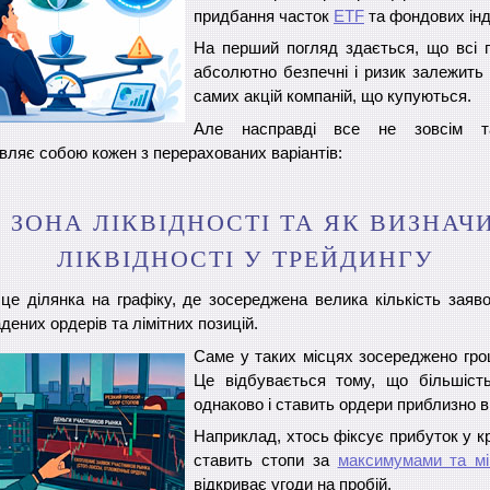
придбання часток
ETF
та фондових інд
На перший погляд здається, що всі п
абсолютно безпечні і ризик залежить т
самих акцій компаній, що купуються.
Але насправді все не зовсім т
вляє собою кожен з перерахованих варіантів:
 ЗОНА ЛІКВІДНОСТІ ТА ЯК ВИЗНАЧ
ЛІКВІДНОСТІ У ТРЕЙДИНГУ
- це ділянка на графіку, де зосереджена велика кількість заяво
адених ордерів та лімітних позицій.
Саме у таких місцях зосереджено грош
Це відбувається тому, що більшіст
однаково і ставить ордери приблизно в
Наприклад, хтось фіксує прибуток у кр
ставить стопи за
максимумами та мі
відкриває угоди на пробій.