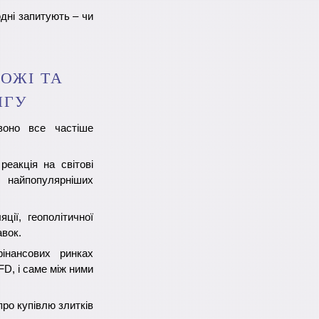
одні запитують – чи
ОЖІ ТА
НГУ
воно все частіше
реакція на світові
найпопулярніших
ції, геополітичної
авок.
інансових ринках
D, і саме між ними
про купівлю злитків