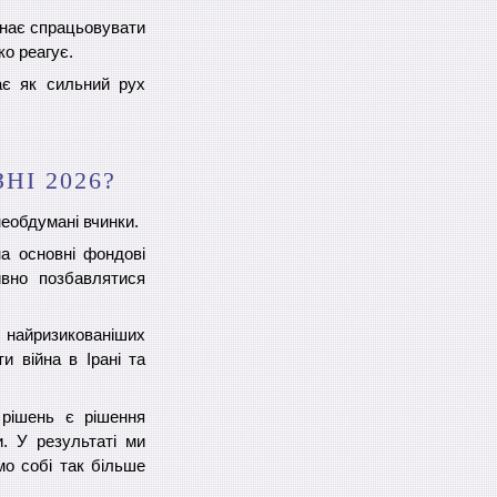
инає спрацьовувати
ко реагує.
ає як сильний рух
НІ 2026?
необдумані вчинки.
на основні фондові
ивно позбавлятися
найризикованіших
и війна в Ірані та
 рішень є рішення
и. У результаті ми
мо собі так більше