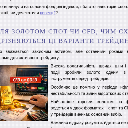
тно вплинули на основні фондові індекси, і багато інвесторів сьог
акції, чи дочекатися
корекції
?
ВЛЯ ЗОЛОТОМ СПОТ ЧИ CFD, ЧИМ СХ
ДРІЗНЯЮТЬСЯ ЦІ ВАРІАНТИ ТРЕЙДИ
но вважається захисним активом, але останніми роками 
саме для активного трейдингу.
Висока волатильність, швидкі ціни і 
події зробили золото одним з 
інструментів серед трейдерів.
Особливо це помітно у періоди інфля
нестабільності та зміни відсоткових ст
Найчастіше торгівля золотом на ф
ведеться у двох форматах – спот та CF
у трейдерів виникає основний вибір.
Важливо відразу розуміти: йдеться не 