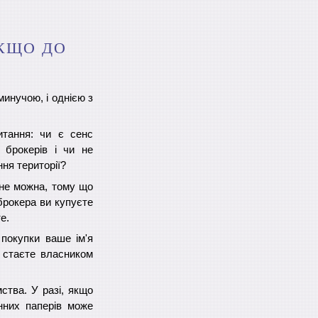
ЯКЩО ДО
минучою, і однією з
итання: чи є сенс
 брокерів і чи не
ння території?
 не можна, тому що
 брокера ви купуєте
те.
покупки ваше ім'я
и стаєте власником
ства. У разі, якщо
інних паперів може