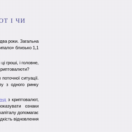
Т І ЧИ
два роки. Загальна
випало» близько 1,1
і гроші, і головне,
 криптовалюти?
поточної ситуації.
алу з одного ринку
.
енд
з криптовалют,
казувати ознаки
капіталу допомагає
дкість відновлення