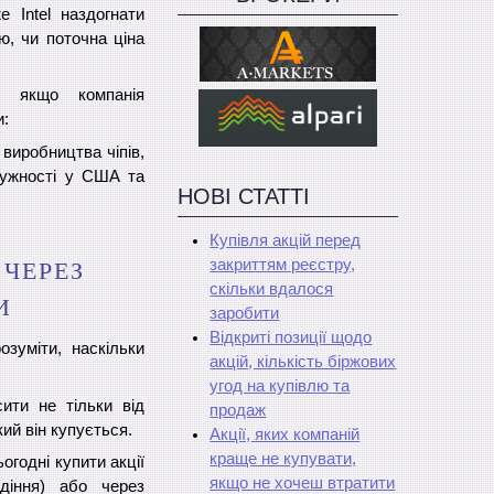
 Intel наздогнати
ю, чи поточна ціна
, якщо компанія
и:
 виробництва чіпів,
тужності у США та
НОВІ СТАТТІ
Купівля акцій перед
закриттям реєстру,
 ЧЕРЕЗ
скільки вдалося
И
заробити
Відкриті позиції щодо
озуміти, наскільки
акцій, кількість біржових
угод на купівлю та
ити не тільки від
продаж
кий він купується.
Акції, яких компаній
краще не купувати,
огодні купити акції
якщо не хочеш втратити
діння) або через