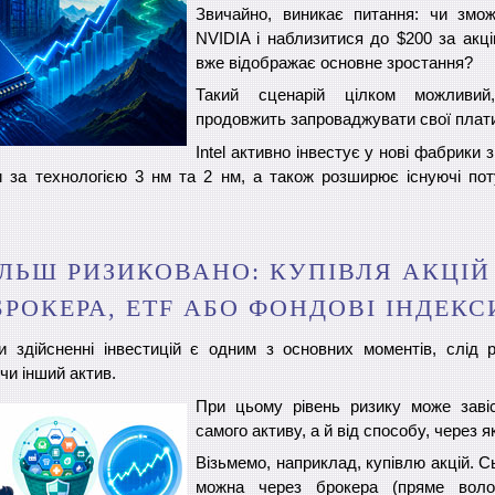
Звичайно, виникає питання: чи зможе
NVIDIA і наблизитися до $200 за акці
вже відображає основне зростання?
Такий сценарій цілком можливий
продовжить запроваджувати свої плат
Intel активно інвестує у нові фабрики з
 за технологією 3 нм та 2 нм, а також розширює існуючі по
ЛЬШ РИЗИКОВАНО: КУПІВЛЯ АКЦІЙ
БРОКЕРА, ETF АБО ФОНДОВІ ІНДЕКС
и здійсненні інвестицій є одним з основних моментів, слід р
чи інший актив.
При цьому рівень ризику може завіс
самого активу, а й від способу, через я
Візьмемо, наприклад, купівлю акцій. Сь
можна через брокера (пряме воло