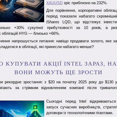
XAUUSD
зріс приблизно на 232%.
Для порівняння, корпоративні обліга
період показали набагато скромніши
iShares LQD, що відстежує інвестиц
близько +30% сукупної прибутковості за 10 років, а ри
 облігацій HYG — близько +66%.
вняння напрошується питання: навіщо продавати золото, яке за
рекладатися в облігації, які принесли набагато менше?
О КУПУВАТИ АКЦІЇ INTEL ЗАРАЗ, Н
ВОНИ МОЖУТЬ ЩЕ ЗРОСТИ
или рекордне зростання: з $20 на початку 2025 року до $130 у
рігають за стрімким відновленням компанії після тривалог
Сьогодні перед Intel відкриваються
запуск сучасних виробництв, стратегі
договори із технологічними гігантами.