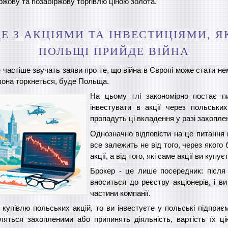
іржову та позабіржову торгівлю ціною золота.
Е З АКЦІЯМИ ТА ІНВЕСТИЦІЯМИ, 
ПОЛЬЩІ ПРИЙДЕ ВІЙНА
е частіше звучать заяви про те, що війна в Європі може стати не
 вона торкнеться, буде Польща.
На цьому тлі закономірно постає п
інвестувати в акції через польських
пропадуть ці вкладення у разі захопле
Однозначно відповісти на це питання
все залежить не від того, через якого
акції, а від того, які саме акції ви купує
Брокер - це лише посередник: після 
вноситься до реєстру акціонерів, і в
частини компанії.
купівлю польських акцій, то ви інвестуєте у польські підприєм
вляться захопленими або припинять діяльність, вартість їх ц