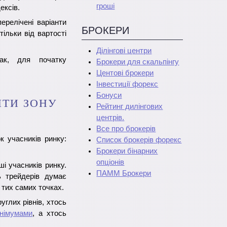
гроші
ексів.
ерелічені варіанти
БРОКЕРИ
ільки від вартості
Ділінгові центри
ак, для початку
Брокери для скальпінгу
Центові брокери
Інвестиції форекс
Бонуси
ИТИ ЗОНУ
Рейтинг дилінгових
центрів.
Все про брокерів
к учасників ринку:
Список брокерів форекс
Брокери бінарних
опціонів
і учасників ринку.
ПАММ Брокери
ь трейдерів думає
 тих самих точках.
углих рівнів, хтось
німумами
, а хтось