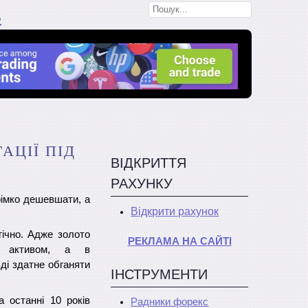
В
АЦІЇ ПІД
ВІДКРИТТЯ
РАХУНКУ
рімко дешевшати, а
Відкрити рахунок
ічно. Адже золото
РЕКЛАМА НА САЙТІ
им активом, а в
ді здатне обганяти
ІНСТРУМЕНТИ
а останні 10 років
Радники форекс