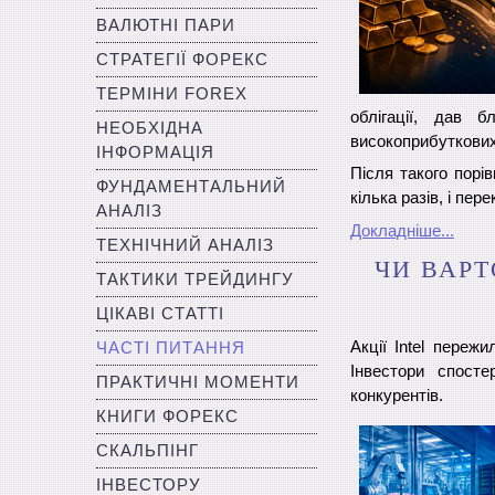
ВАЛЮТНІ ПАРИ
СТРАТЕГІЇ ФОРЕКС
ТЕРМІНИ FOREX
облігації, дав 
НЕОБХІДНА
високоприбуткових
ІНФОРМАЦІЯ
Після такого порі
ФУНДАМЕНТАЛЬНИЙ
кілька разів, і пе
АНАЛІЗ
Докладніше...
ТЕХНІЧНИЙ АНАЛІЗ
ЧИ ВАРТ
ТАКТИКИ ТРЕЙДИНГУ
ЦІКАВІ СТАТТІ
Акції Intel переж
ЧАСТІ ПИТАННЯ
Інвестори спосте
ПРАКТИЧНІ МОМЕНТИ
конкурентів.
КНИГИ ФОРЕКС
СКАЛЬПІНГ
ІНВЕСТОРУ