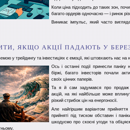
Коли ціна підходить до таких зон, поч
багато ордерів одночасно — і ринок різ
Виникає імпульс, який часто вигляд
ТИ, ЯКЩО АКЦІЇ ПАДАЮТЬ У БЕРЕЗ
ою у трейдингу та інвестиціях є емоції, які штовхають нас на 
Ось і останні події принесли паніку 
біржі, багато інвесторів почали акт
своїх цінних паперів.
Та я й сам задумався про продаж 
акцій, на які найбільше може вплинут
різкий стрибок цін на енергоносії.
Але найгіршим варіантом прийняття
прийняті під тиском обставин і панік
шкодуємо про скоєні угоди та обіцяє
тньому.