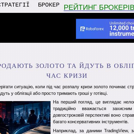
СТРАТЕГІЇ
БРОКЕР
РЕЙТИНГ БРОКЕРІ
ОДАЮТЬ ЗОЛОТО ТА ЙДУТЬ В ОБЛІГ
ЧАС КРИЗИ
рігати ситуацію, коли під час розпалу кризи золото починає ст
дуть у облігації або просто тримають гроші у готівці.
На перший погляд, це виглядає нелог
традиційно вважається захисн
довгостроковій перспективі воно справ
багато консервативних інструментів.
Наприклад, за даними TradingView, з