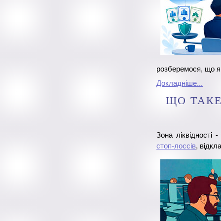
розберемося, що я
Докладніше...
ЩО ТАКЕ
Зона ліквідності 
стоп-лоссів
, відкл