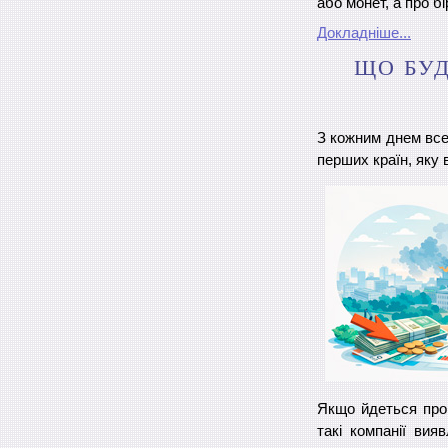
або монет, а про б
Докладніше...
ЩО БУД
З кожним днем ​​вс
перших країн, яку
Якщо йдеться про 
такі компанії вия