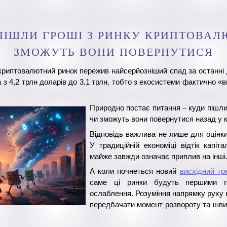
ПІШЛИ ГРОШІ З РИНКУ КРИПТОВАЛЮ
ЗМОЖУТЬ ВОНИ ПОВЕРНУТИСЯ
криптовалютний ринок пережив найсерйозніший спад за останні 
 з 4,2 трлн доларів до 3,1 трлн, тобто з екосистеми фактично «
Природно постає питання – куди пішли ц
чи зможуть вони повернутися назад у
Відповідь важлива не лише для оцінки 
У традиційній економіці відтік капіт
майже завжди означає приплив на інші
А коли почнеться новий
висхідний тр
саме ці ринки будуть першими по
ослаблення. Розуміння напрямку руху 
передбачати момент розвороту та шви