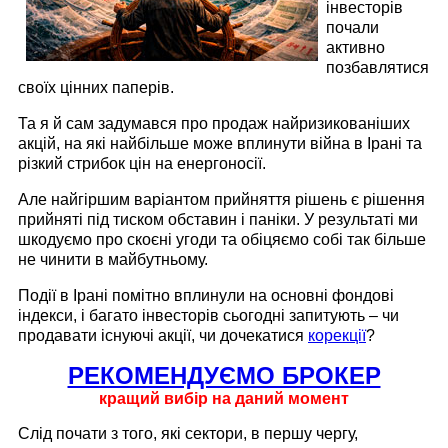
інвесторів
почали
активно
позбавлятися
своїх цінних паперів.
Та я й сам задумався про продаж найризикованіших
акцій, на які найбільше може вплинути війна в Ірані та
різкий стрибок цін на енергоносії.
Але найгіршим варіантом прийняття рішень є рішення
прийняті під тиском обставин і паніки. У результаті ми
шкодуємо про скоєні угоди та обіцяємо собі так більше
не чинити в майбутньому.
Події в Ірані помітно вплинули на основні фондові
індекси, і багато інвесторів сьогодні запитують – чи
продавати існуючі акції, чи дочекатися
корекції
?
РЕКОМЕНДУЄМО БРОКЕР
кращий вибір на даний момент
Слід почати з того, які сектори, в першу чергу,