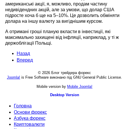
американські акції, я, можливо, продам частину
недивідендних акцій, але за умови, що долар США
підросте хоча б ще на 5–10%. Це дозволить обміняти
долара на іншу валюту за вигіднішим курсом.
А отримані гроші планую вкласти в інвестиції, які
максимально захищені від інфляції, наприклад, у ті ж
держоблігації Польщі.
Назад
Вперед
© 2026 Блог трейдера форекс
Joomla!
is Free Software виконано під GNU General Public License.
Mobile version by
Mobile Joomla!
Desktop Version
Головна
Основи форекс
Азбука форекс
Криптовалюти