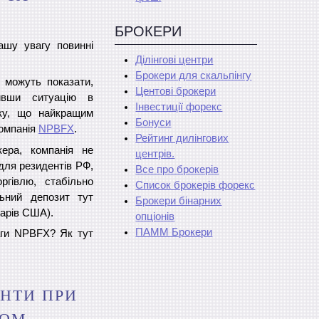
БРОКЕРИ
ашу увагу повинні
Ділінгові центри
Брокери для скальпінгу
 можуть показати,
Центові брокери
чивши ситуацію в
Інвестиції форекс
вку, що найкращим
Бонуси
компанія
NPBFX
.
Рейтинг дилінгових
ера, компанія не
центрів.
для резидентів РФ,
Все про брокерів
ргівлю, стабільно
Список брокерів форекс
льний депозит тут
Брокери бінарних
ларів США).
опціонів
ПАММ Брокери
аги NPBFX? Як тут
ЕНТИ ПРИ
ЛОМ