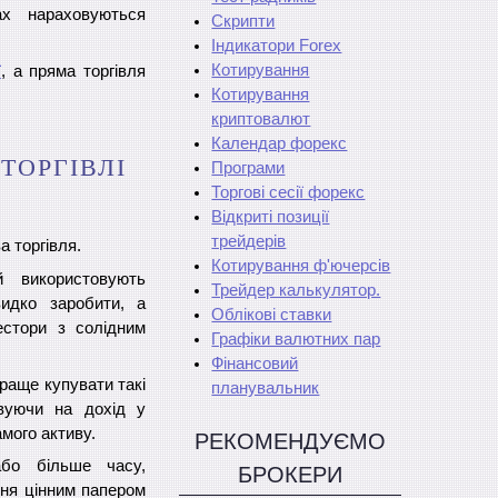
х нараховуються
Скрипти
Індикатори Forex
Котирування
ї
, а пряма торгівля
Котирування
криптовалют
Календар форекс
ТОРГІВЛІ
Програми
Торгові сесії форекс
Відкриті позиції
трейдерів
а торгівля.
Котирування ф'ючерсів
й використовують
Трейдер калькулятор.
видко заробити, а
Облікові ставки
естори з солідним
Графіки валютних пар
Фінансовий
раще купувати такі
планувальник
овуючи на дохід у
амого активу.
РЕКОМЕНДУЄМО
або більше часу,
БРОКЕРИ
ння цінним папером