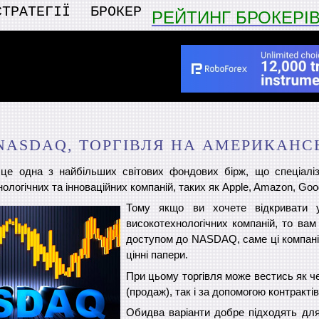
СТРАТЕГІЇ
БРОКЕР
РЕЙТИНГ БРОКЕРІ
NASDAQ, ТОРГІВЛЯ НА АМЕРИКАНСЬ
е одна з найбільших світових фондових бірж, що спеціалізу
ологічних та інноваційних компаній, таких як Apple, Amazon, Goog
Тому якщо ви хочете відкривати 
високотехнологічних компаній, то вам 
доступом до NASDAQ, саме ці компані
цінні папери.
При цьому торгівля може вестись як ч
(продаж), так і за допомогою контракті
Обидва варіанти добре підходять для