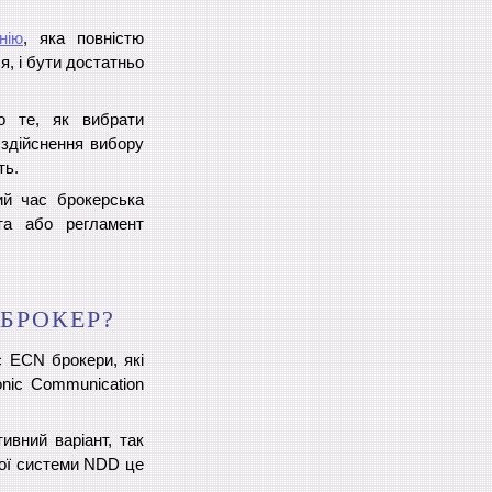
нію
, яка повністю
, і бути достатньо
о те, як вибрати
здійснення вибору
ть.
ий час брокерська
та або регламент
 БРОКЕР?
є ECN брокери, які
onic Communication
ивний варіант, так
ої системи NDD це