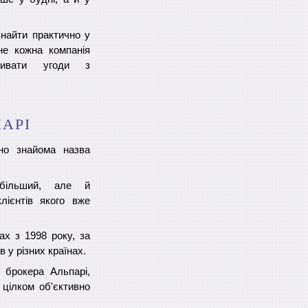
знайти практично у
не кожна компанія
ривати угоди з
ПАРІ
но знайома назва
більший, але й
лієнтів якого вже
х з 1998 року, за
в у різних країнах.
 брокера Альпарі,
 цілком об'єктивно