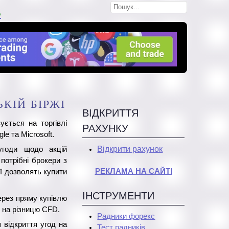
В
КІЙ БІРЖІ
ВІДКРИТТЯ
ється на торгівлі
РАХУНКУ
le та Microsoft.
Відкрити рахунок
угоди щодо акцій
потрібні брокери з
РЕКЛАМА НА САЙТІ
ї дозволять купити
ІНСТРУМЕНТИ
ерез пряму купівлю
в на різницю CFD.
Радники форекс
 відкриття угод на
Тест радників