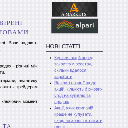
ВІРЕНІ
УМОВАМИ
івлі. Вони надають
НОВІ СТАТТІ
.
Купівля акцій перед
закриттям реєстру,
едах - різниці між
скільки вдалося
ти.
заробити
еріали, аналітику
Відкриті позиції щодо
магають трейдерам
акцій, кількість біржових
угод на купівлю та
е ключовий момент
продаж
Акції, яких компаній
краще не купувати,
якщо не хочеш втратити
 ТА
гроші