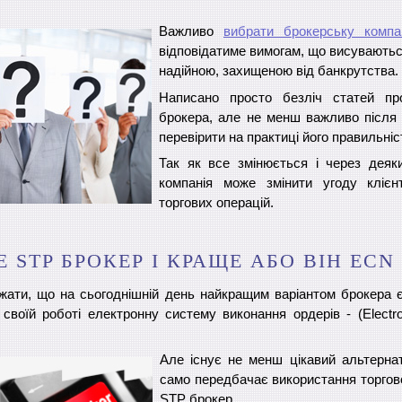
Важливо
вибрати брокерську компа
відповідатиме вимогам, що висуваються
надійною, захищеною від банкрутства.
Написано просто безліч статей пр
брокера, але не менш важливо після 
перевірити на практиці його правильніс
Так як все змінюється і через деяк
компанія може змінити угоду клієн
торгових операцій.
 STP БРОКЕР І КРАЩЕ АБО ВІН ECN
жати, що на сьогоднішній день найкращим варіантом брокера 
своїй роботі електронну систему виконання ордерів - (Electr
Але існує не менш цікавий альтернат
само передбачає використання торгов
STP брокер.