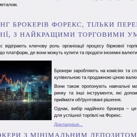
металом.
НГ БРОКЕРІВ ФОРЕКС, ТІЛЬКИ ПЕРЕ
ІЇ, З НАЙКРАЩИМИ ТОРГОВИМИ 
 відіграють ключову роль організації процесу біржової торг
до платформ, де вони можуть купити та продати іноземні валюти
Брокери заробляють на комісіях та спр
купівельною та продажною ціною валю
Вони також пропонують навчальні мат
ринку та інші інструменти, які допо
приймати обґрунтовані рішення.
Однак, вибір надійного брокера – ц
для успішної торгівлі на Форекс.
Докладніше...
ОКЕРИ З МІНІМАЛЬНИМ ДЕПОЗИТОМ