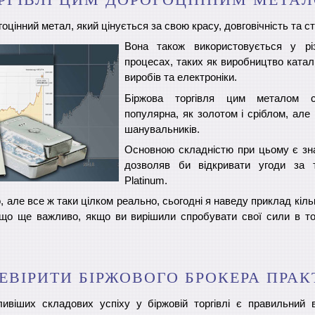
оцінний метал, який цінується за свою красу, довговічність та сті
Вона також використовується у рі
процесах, таких як виробництво каталі
виробів та електроніки.
Біржова торгівля цим металом с
популярна, як золотом і сріблом, але 
шанувальників.
Основною складністю при цьому є зна
дозволяв би відкривати угоди за 
Platinum.
 але все ж таки цілком реально, сьогодні я наведу приклад кіль
 що ще важливо, якщо ви вирішили спробувати свої сили в то
ЕВІРИТИ БІРЖОВОГО БРОКЕРА ПРА
ивіших складових успіху у біржовій торгівлі є правильний 