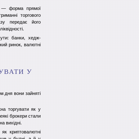
— форма прямої
риманні торгового
азу передає його
іквідності.
ути: банки, хедж-
ький ринок, валютні
УВАТИ У
ом дня вони зайняті
на торгувати як у
 деякі брокери стали
на вихідні.
 як криптовалютні
ише у будні, а й у