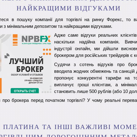
НАЙКРАЩИМИ ВІДГУКАМИ
еся в пошуку компанії для торгівлі на ринку Форекс, то в
и з мінімальним депозитом та найкращими відгуками.
Адже саме відгуки реальних клієнтів
наскільки надійна компанія. Вив
індустрії онлайн, ми дійшли висно
брокером для російських трейдерів є 
Судячи з сотень відгуків про брок
вводила жодних обмежень та санкцій 
пропонує конкурентні тарифи на то
виплачує гроші клієнтам, а мініма
становить лише 500 рублів (або 10 до
 про брокера перед початком торгівлі? У чому реальні перев
 ПЛАТИНА ТА ІНШІ ВАЖЛИВІ МОМ
РГІВЛІ ЦИМ ДОРОГОЦІННИМ МЕТА