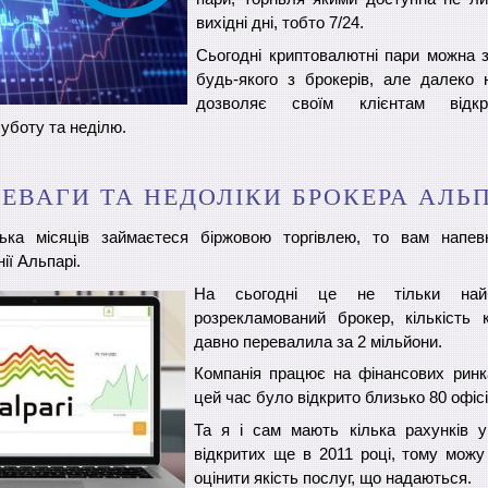
вихідні дні, тобто 7/24.
Сьогодні криптовалютні пари можна 
будь-якого з брокерів, але далеко 
дозволяє своїм клієнтам відк
уботу та неділю.
ЕВАГИ ТА НЕДОЛІКИ БРОКЕРА АЛЬ
ька місяців займаєтеся біржовою торгівлею, то вам напев
ії Альпарі.
На сьогодні це не тільки най
розрекламований брокер, кількість к
давно перевалила за 2 мільйони.
Компанія працює на фінансових ринка
цей час було відкрито близько 80 офісі
Та я і сам мають кілька рахунків у
відкритих ще в 2011 році, тому можу
оцінити якість послуг, що надаються.