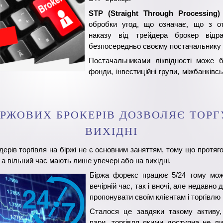
STP (Straight Through Processing)
обробки угод, що означає, що з от
наказу від трейдера брокер відр
безпосередньо своєму постачальнику л
Постачальниками ліквідності може б
фонди, інвестиційні групи, міжбанківс
БІРЖОВИХ БРОКЕРІВ ДОЗВОЛЯЄ ТОРГ
ВИХІДНІ
ерів торгівля на біржі не є основним заняттям, тому що протяг
, а вільний час мають лише увечері або на вихідні.
Біржа форекс працює 5/24 тому мож
вечірній час, так і вночі, але недавно
пропонувати своїм клієнтам і торгівлю 
Сталося це завдяки такому активу,
пари, торгівля якими доступна не л