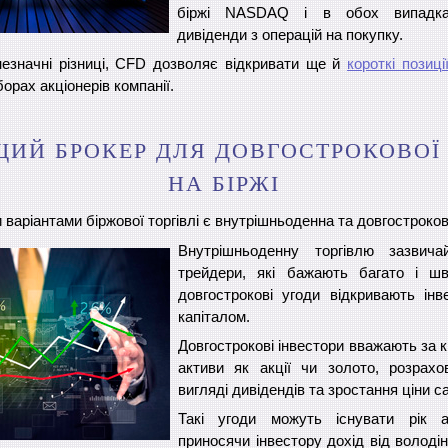
біржі NASDAQ і в обох випадка
дивіденди з операцій на покупку.
незначні різниці, CFD дозволяє відкривати ще й
короткі позиці
орах акціонерів компанії.
ИЙ БРОКЕР ДЛЯ ДОВГОСТРОКОВОЇ 
НА БІРЖІ
аріантами біржової торгівлі є внутрішньоденна та довгостроков
Внутрішньоденну торгівлю зазвича
трейдери, які бажають багато і ш
довгострокові угоди відкривають інв
капіталом.
Довгострокові інвестори вважають за к
активи як акції чи золото, розрах
вигляді дивідендів та зростання ціни с
Такі угоди можуть існувати рік 
приносячи інвестору дохід від володі