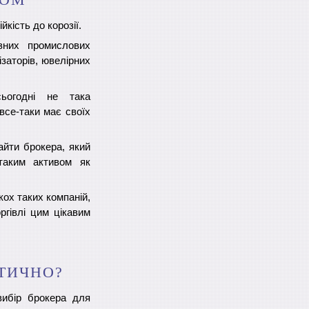
йкість до корозії.
зних промислових
заторів, ювелірних
ьогодні не така
все-таки має своїх
йти брокера, який
таким активом як
кох таких компаній,
ргівлі цим цікавим
КТИЧНО?
вибір брокера для