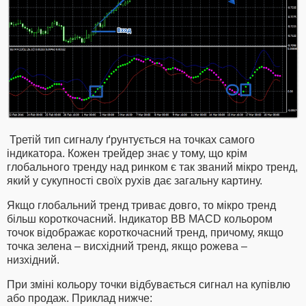
Третій тип сигналу ґрунтується на точках самого
індикатора. Кожен трейдер знає у тому, що крім
глобального тренду над ринком є ​​так званий мікро тренд,
який у сукупності своїх рухів дає загальну картину.
Якщо глобальний тренд триває довго, то мікро тренд
більш короткочасний. Індикатор BB MACD кольором
точок відображає короткочасний тренд, причому, якщо
точка зелена – висхідний тренд, якщо рожева –
низхідний.
При зміні кольору точки відбувається сигнал на купівлю
або продаж. Приклад нижче: