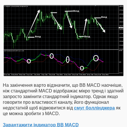
На закінчення варто відзначити, що BB MACD наочніше,
ніж стандартний MACD відображає мікро тренд і здатний
запросто замінити стандартний індикатор. Однак якщо
говорити про властивості каналу, його функціонал
недостатній щоб відмовитися від
смуг боллінджера
як
це можна зробити з MACD.
Завантажити індикатор BB MACD