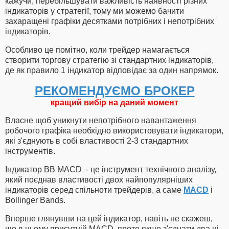
кажучи, перебільшувати важливість наявності різних
індикаторів у стратегії, тому ми можемо бачити
захаращені графіки десятками потрібних і непотрібних
індикаторів.
Особливо це помітно, коли трейдер намагається
створити торгову стратегію зі стандартних індикаторів,
де як правило 1 індикатор відповідає за один напрямок.
РЕКОМЕНДУЄМО БРОКЕР
кращий вибір на даний момент
Власне щоб уникнути непотрібного навантаження
робочого графіка необхідно використовувати індикатори,
які з'єднують в собі властивості 2-3 стандартних
інструментів.
Індикатор BB MACD – це інструмент технічного аналізу,
який поєднав властивості двох найпопулярніших
індикаторів серед спільноти трейдерів, а саме
MACD
і
Bollinger Bands.
Вперше глянувши на цей індикатор, навіть не скажеш,
що в ньому присутній MACD, проте якщо з'єднати два ці