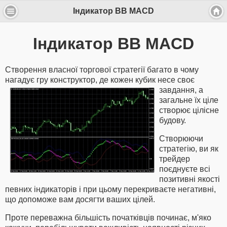
Індикатор BB MACD
Індикатор BB MACD
Створення власної торгової стратегії багато в чому
нагадує гру конструктор, де кожен
кубик несе своє
завдання, а
загальне їх ціле
створює цілісне
будову.
Створюючи
стратегію, ви як
трейдер
поєднуєте всі
позитивні якості
певних індикаторів і при цьому перекриваєте негативні,
що допоможе вам досягти ваших цілей.
Проте переважна більшість початківців починає, м'яко