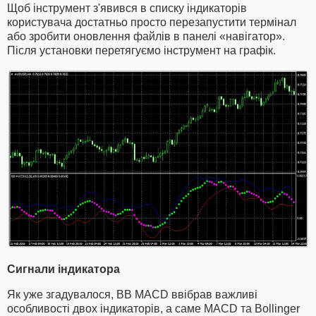
Щоб інструмент з'явився в списку індикаторів
користувача достатньо просто перезапустити термінал
або зробити оновлення файлів в панелі «навігатор».
Після установки перетягуємо інструмент на графік.
Сигнали індикатора
Як уже згадувалося, BB MACD ввібрав важливі
особливості двох індикаторів, а саме MACD та Bollinger