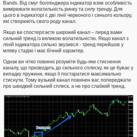
Bands. Від смуг боллінджера індикатор взяв особливість
вимірювати волатильність ринку та силу тренду. Для
цього в індикаторі є дві лінії червоного і синього кольору,
які створюють свого роду канал.
Якщо ви спостерігаєте широкий канал – перед вами
сильний тренд із великою волатильністю. Якщо канал з
ліній індикатора сильно звузився - тренд перейшов у
мляву стадію і має бічний характер.
Однак ви чітко повинні розуміти будь-яке стиснення
каналу, що призводить до сильного сплеску, як це буває у
випадку пружини, якщо її постаратися максимально
стиснути. Тому вузький канал повинен вас попереджати
про швидкий сильний сплеск, а не про слабкий тренд.