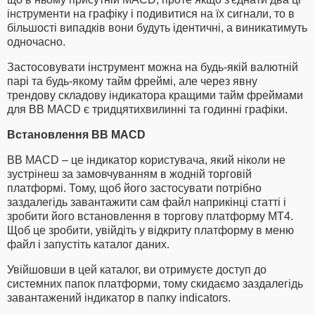
інструменти на графіку і подивитися на їх сигнали, то в
більшості випадків вони будуть ідентичні, а виникатимуть
одночасно.
Застосовувати інструмент можна на будь-якій валютній
парі та будь-якому тайм фреймі, але через явну
трендову складову індикатора кращими тайм фреймами
для BB MACD є тридцятихвилинні та годинні графіки.
Встановлення BB MACD
BB MACD – це індикатор користувача, який ніколи не
зустрінеш за замовчуванням в жодній торговій
платформі. Тому, щоб його застосувати потрібно
заздалегідь завантажити сам файл наприкінці статті і
зробити його встановлення в торгову платформу МТ4.
Щоб це зробити, увійдіть у відкриту платформу в меню
файл і запустіть каталог даних.
Увійшовши в цей каталог, ви отримуєте доступ до
системних папок платформи, тому скидаємо заздалегідь
завантажений індикатор в папку indicators.