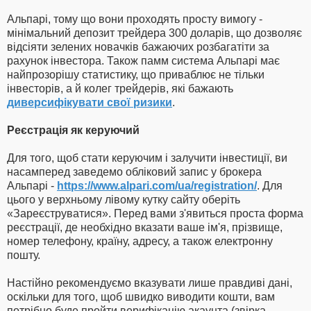
Альпарі, тому що вони проходять просту вимогу -
мінімальний депозит трейдера 300 доларів, що дозволяє
відсіяти зелених новачків бажаючих розбагатіти за
рахунок інвестора. Також памм система Альпарі має
найпрозорішу статистику, що приваблює не тільки
інвесторів, а й колег трейдерів, які бажають
диверсифікувати свої ризики
.
Реєстрація як керуючий
Для того, щоб стати керуючим і залучити інвестиції, ви
насамперед заведемо обліковий запис у брокера
Альпарі -
https://www.alpari.com/ua/registration/
. Для
цього у верхньому лівому кутку сайту оберіть
«Зареєструватися». Перед вами з'явиться проста форма
реєстрації, де необхідно вказати ваше ім'я, прізвище,
номер телефону, країну, адресу, а також електронну
пошту.
Настійно рекомендуємо вказувати лише правдиві дані,
оскільки для того, щоб швидко виводити кошти, вам
потрібно буде пройти верифікацію акаунта (звірка