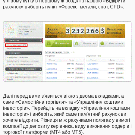
у лівому кутку в першому ж розділі з назвою «Відкрити
рахунок» виберіть пункт «Форекс, метали, спот, CFD».
Далі перед вами з'явиться вікно з двома вкладками, а
саме «Самостійна торгівля» та «Управління коштами
інвесторів». Перейдіть на вкладку «Управління коштами
інвесторів» і виберіть, який саме пам'ятний рахунок ви
хочете відкрити. Різниця між рахунками полягає у вимогі
компанії до депозиту керівника, виду виконання ордерів і
торгової платформи (МТ4 або МТ5).