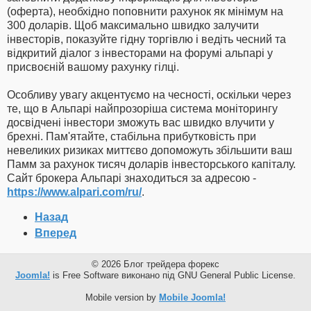
(оферта), необхідно поповнити рахунок як мінімум на
300 доларів. Щоб максимально швидко залучити
інвесторів, показуйте гідну торгівлю і ведіть чесний та
відкритий діалог з інвесторами на форумі альпарі у
присвоєній вашому рахунку гілці.
Особливу увагу акцентуємо на чесності, оскільки через
те, що в Альпарі найпрозоріша система моніторингу
досвідчені інвестори зможуть вас швидко влучити у
брехні. Пам'ятайте, стабільна прибутковість при
невеликих ризиках миттєво допоможуть збільшити ваш
Памм за рахунок тисяч доларів інвесторського капіталу.
Сайт брокера Альпарі знаходиться за адресою -
https://www.alpari.com/ru/
.
Назад
Вперед
© 2026 Блог трейдера форекс
Joomla!
is Free Software виконано під GNU General Public License.
Mobile version by
Mobile Joomla!