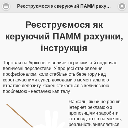
Реєструємося як керуючий ПАММ рахунки, інструкція
Реєструємося як
керуючий ПАММ рахунки,
інструкція
Торгівля на біржі несе величезні ризики, а й водночас
величезні перспективи. У процесі становлення
професіоналом, коли стабільність бере гору над
короткочасними супер доходами з моментальною
втратою депозиту, кожен стикається з величезною
проблемою - нестачею капіталу.
На жаль, як би не ряснів
інтернет рекламою з
пропозиціями заробити
сотні відсотків на місяць,
реальність виявляється