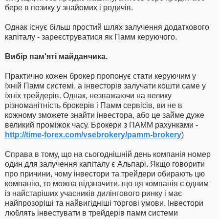
бере в позику у знайомих і родичів.
Однак існує більш простий шлях залучення додаткового
капіталу - зареєструватися як Памм керуючого.
Вибір пам'яті майданчика.
Практично кожен брокер пропонує стати керуючим у
їхній Памм системі, а інвесторів залучати кошти саме у
їхніх трейдерів. Однак, незважаючи на велику
різноманітність брокерів і Памм сервісів, ви не в
кожному зможете знайти інвестора, або це займе дуже
великий проміжок часу. Брокери з ПАММ рахунками -
http://time-forex.com/vsebrokery/pamm-brokery
)
Справа в тому, що на сьогоднішній день компанія номер
один для залучення капіталу є Альпарі. Якщо говорити
про причини, чому інвестори та трейдери обирають цю
компанію, то можна відзначити, що ця компанія є одним
із найстаріших учасників дилінгового ринку і має
найпрозоріші та найвигідніші торгові умови. Інвестори
люблять інвестувати в трейдерів памм системи