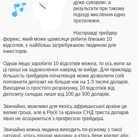
дуже суворою, а
результати при такому
підході мислення одно
протилежні.
Насправді трейдер
форекс, який може щомісяця робити близько 10
відсотків, є найбільш затребуваною людиною для
інвесторів.
Однак якщо заробити 10 відсотків можна, то ось жити за
ці гроші на задоволення навряд чи вийде. Для прикладу,
більшість трейдерів-початківців може дозволити собі
поповнити депозит не більше ніж на 1-3 тисячі доларів.
Виходячи із простого розрахунку, 10 відсотків від
депозиту складає лише від 100 до 300 доларів.
Звичайно, можливо для якоїсь африканської країни це
великі гроші, але в Росії та країнах СНД триста доларів
явно не асоціюються з професією трейдера.
Звичайно кожна людина виходить по-різному з такої
ситуації, хтось продає машину, а хтось бере кредит або