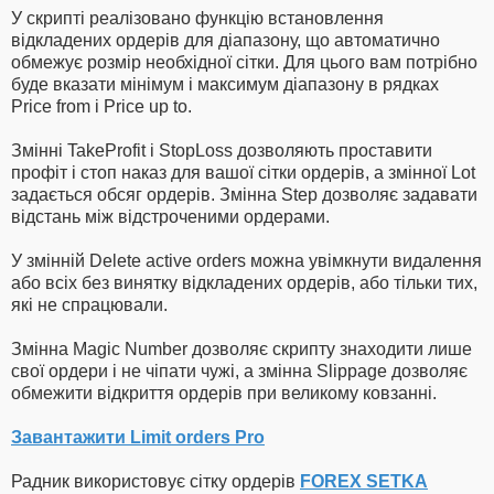
У скрипті реалізовано функцію встановлення
відкладених ордерів для діапазону, що автоматично
обмежує розмір необхідної сітки. Для цього вам потрібно
буде вказати мінімум і максимум діапазону в рядках
Price from і Price up to.
Змінні TakeProfit і StopLoss дозволяють проставити
профіт і стоп наказ для вашої сітки ордерів, а змінної Lot
задається обсяг ордерів. Змінна Step дозволяє задавати
відстань між відстроченими ордерами.
У змінній Delete active orders можна увімкнути видалення
або всіх без винятку відкладених ордерів, або тільки тих,
які не спрацювали.
Змінна Magic Number дозволяє скрипту знаходити лише
свої ордери і не чіпати чужі, а змінна Slippage дозволяє
обмежити відкриття ордерів при великому ковзанні.
Завантажити Limit orders Pro
Радник використовує сітку ордерів
FOREX SETKA