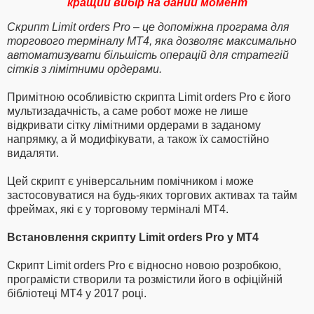
кращий вибір на даний момент
Скрипт Limit orders Pro – це допоміжна програма для
торгового терміналу МТ4, яка дозволяє максимально
автоматизувати більшість операцій для стратегій
сітків з лімітними ордерами.
Примітною особливістю скрипта Limit orders Pro є його
мультизадачність, а саме робот може не лише
відкривати сітку лімітними ордерами в заданому
напрямку, а й модифікувати, а також їх самостійно
видаляти.
Цей скрипт є універсальним помічником і може
застосовуватися на будь-яких торгових активах та тайм
фреймах, які є у торговому терміналі МТ4.
Встановлення скрипту Limit orders Pro у МТ4
Скрипт Limit orders Pro є відносно новою розробкою,
програмісти створили та розмістили його в офіційній
бібліотеці МТ4 у 2017 році.