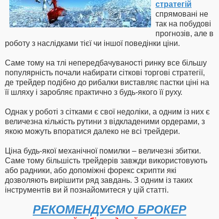
стратегій
спрямовані не
так на побудові
прогнозів, але в
роботу з наслідками тієї чи іншої поведінки ціни.
Саме тому на тлі непередбачуваності ринку все більшу
популярність почали набирати сіткові торгові стратегії,
де трейдер подібно до рибалки виставляє пастки ціні на
її шляху і заробляє практично з будь-якого її руху.
Однак у роботі з сітками є свої недоліки, а одним із них є
величезна кількість рутини з відкладеними ордерами, з
якою можуть впоратися далеко не всі трейдери.
Ціна будь-якої механічної помилки – величезні збитки.
Саме тому більшість трейдерів завжди використовують
або радники, або допоміжні форекс скрипти які
дозволяють вирішити ряд завдань. З одним із таких
інструментів ви й познайомитеся у цій статті.
РЕКОМЕНДУЄМО БРОКЕР