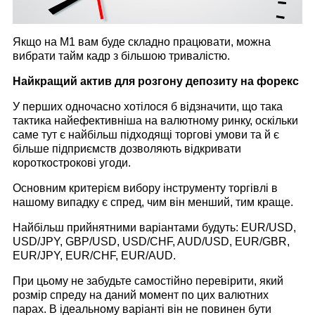
Якщо на М1 вам буде складно працювати, можна
вибрати тайм кадр з більшою тривалістю.
Найкращий актив для розгону депозиту на форекс
У перших одночасно хотілося б відзначити, що така
тактика найефективніша на валютному ринку, оскільки
саме тут є найбільш підходящі торгові умови та й є
більше підприємств дозволяють відкривати
короткострокові угоди.
Основним критерієм вибору інструменту торгівлі в
нашому випадку є спред, чим він менший, тим краще.
Найбільш прийнятними варіантами будуть: EUR/USD,
USD/JPY, GBP/USD, USD/CHF, AUD/USD, EUR/GBR,
EUR/JPY, EUR/CHF, EUR/AUD.
При цьому не забудьте самостійно перевірити, який
розмір спреду на даний момент по цих валютних
парах. В ідеальному варіанті він не повинен бути