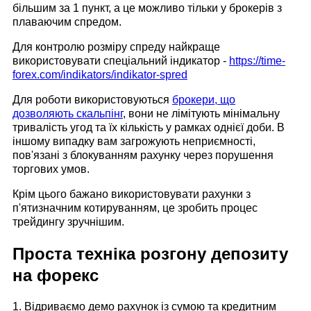
більшим за 1 пункт, а це можливо тільки у брокерів з
плаваючим спредом.
Для контролю розміру спреду найкраще
використовувати спеціальний індикатор -
https://time-
forex.com/indikators/indikator-spred
Для роботи використовуються
брокери, що
дозволяють скальпінг
, вони не лімітують мінімальну
тривалість угод та їх кількість у рамках однієї доби. В
іншому випадку вам загрожують неприємності,
пов'язані з блокуванням рахунку через порушення
торгових умов.
Крім цього бажано використовувати рахунки з
п'ятизначним котируванням, це зробить процес
трейдингу зручнішим.
Проста техніка розгону депозиту
на форекс
1. Відриваємо демо рахунок із сумою та кредитним