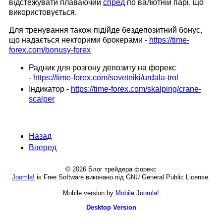
відстежувати плаваючий
спред
по валютній парі, що
використовується.
Для тренування також підійде бездепозитний бонус,
що надається некторими брокерами -
https://time-
forex.com/bonusy-forex
Радник для розгону депозиту на форекс
-
https://time-forex.com/sovetniki/urdala-trol
Індикатор -
https://time-forex.com/skalping/crane-
scalper
Назад
Вперед
© 2026 Блог трейдера форекс
Joomla!
is Free Software виконано під GNU General Public License.
Mobile version by
Mobile Joomla!
Desktop Version