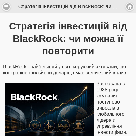
Стратегія інвестицій від BlackRock: чи можна її повторити
Стратегія інвестицій від
BlackRock: чи можна її
повторити
BlackRock - найбільший у світі керуючий активами, що
контролює трильйони доларів, і має величезний вплив.
Заснована в
1988 році
компанія
поступово
виросла в
глобального
лідера з
управління
інвестиціями,