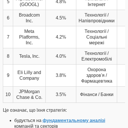
5
4.8%
(GOOGL)
Інтернет
Broadcom
Технології /
6
4.5%
Inc.
Напівпровідники
Meta
Технології /
7
Platforms,
4.2%
Соціальні
Inc.
мережі
Технології /
8
Tesla, Inc.
4.0%
Електромобілі
Охорона
Eli Lilly and
9
3.8%
здоров'я /
Company
Фармацевтика
JPMorgan
10
3.5%
Фінанси / Банки
Chase & Co.
Це означає, що їхня стратегія:
будується на
фундаментальному аналізі
компаній та секторів