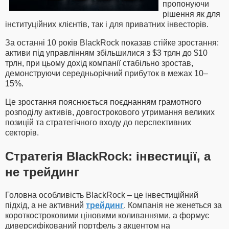
пропонуючи
рішення як для
інституційних клієнтів, так і для приватних інвесторів.
За останні 10 років BlackRock показав стійке зростання:
активи під управлінням збільшилися з $3 трлн до $10
трлн, при цьому дохід компанії стабільно зростав,
демонструючи середньорічний прибуток в межах 10–
15%.
Це зростання пояснюється поєднанням грамотного
розподілу активів, довгострокового утримання великих
позицій та стратегічного входу до перспективних
секторів.
Стратегія BlackRock: інвестиції, а
не трейдинг
Головна особливість BlackRock – це інвестиційний
підхід, а не активний
трейдинг
. Компанія не женеться за
короткостроковими ціновими коливаннями, а формує
диверсифікований портфель з акцентом на