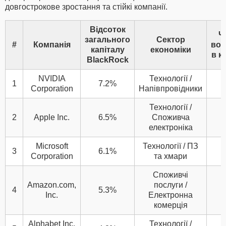
довгострокове зростання та стійкі компанії.
Відсоток
Ч
загального
Сектор
#
Компанія
вол
капіталу
економіки
в к
BlackRock
NVIDIA
Технології /
1
7.2%
Corporation
Напівпровідники
Технології /
2
Apple Inc.
6.5%
Споживча
електроніка
Microsoft
Технології / ПЗ
3
6.1%
Corporation
та хмари
Споживчі
Amazon.com,
послуги /
4
5.3%
Inc.
Електронна
комерція
Alphabet Inc.
Технології /