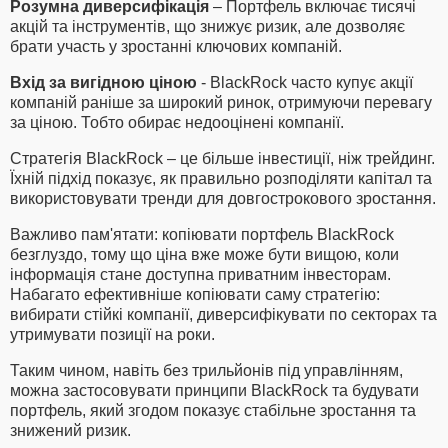
Розумна диверсифікація
– Портфель включає тисячі
акцій та інструментів, що знижує ризик, але дозволяє
брати участь у зростанні ключових компаній.
Вхід за вигідною ціною
- BlackRock часто купує акції
компаній раніше за широкий ринок, отримуючи перевагу
за ціною. Тобто обирає недооцінені компанії.
Стратегія BlackRock – це більше інвестиції, ніж трейдинг.
Їхній підхід показує, як правильно розподіляти капітал та
використовувати тренди для довгострокового зростання.
Важливо пам'ятати: копіювати портфель BlackRock
безглуздо, тому що ціна вже може бути вищою, коли
інформація стане доступна приватним інвесторам.
Набагато ефективніше копіювати саму стратегію:
вибирати стійкі компанії, диверсифікувати по секторах та
утримувати позиції на роки.
Таким чином, навіть без трильйонів під управлінням,
можна застосовувати принципи BlackRock та будувати
портфель, який згодом показує стабільне зростання та
знижений ризик.