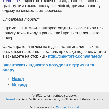
TrendLine
– здійснює включення додаткових рівнів на
графіку, тим самим показуючи лінії підтримки та опору
одразу на кількох тайм фреймах.
Стратегія торгівлі.
Отримані лінії можна використовувати як орієнтири при
пошуку точок входу в ринок, так і при виставленні стоп
ордерів.
Сама стратегія ні чим не відрізняє від аналогічних які
базуються на торгівлі в каналі, приклади подібних статей
ви знайдете на сторінці -
http://time-forex.com/strategy
Завантажити індикатор побудови підтримки та
опору.
Назад
Вперед
© 2026 Блог трейдера форекс
Joomla!
is Free Software виконано під GNU General Public License.
Mobile version by
Mobile Joomla!