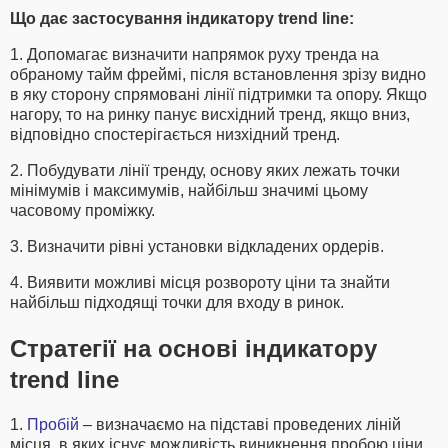
Що дає застосування індикатору trend line:
1. Допомагає визначити напрямок руху тренда на
обраному тайм фреймі, після встановлення зрізу видно
в яку сторону спрямовані лінії підтримки та опору. Якщо
нагору, то на ринку панує висхідний тренд, якщо вниз,
відповідно спостерігається низхідний тренд.
2. Побудувати лінії тренду, основу яких лежать точки
мінімумів і максимумів, найбільш значимі цьому
часовому проміжку.
3. Визначити рівні установки відкладених ордерів.
4. Виявити можливі місця розвороту ціни та знайти
найбільш підходящі точки для входу в ринок.
Стратегії на основі індикатору
trend line
1.
Пробій
– визначаємо на підставі проведених ліній
місця, в яких існує можливість виникнення пробою ціни,