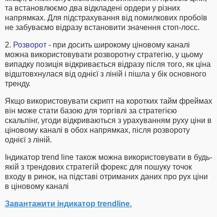
та встановлюємо два відкладені ордери у різних
напрямках. Для підстрахування від помилкових пробоїв
не забуваємо відразу встановити значення стоп-лосс.
2.
Розворот
- при досить широкому ціновому каналі
можна використовувати розворотну стратегію, у цьому
випадку позиція відкривається відразу після того, як ціна
відштовхнулася від однієї з ліній і пішла у бік основного
тренду.
Якщо використовувати скрипт на коротких тайм фреймах
він може стати базою для торгівлі за стратегією
скальпінг, угоди відкриваються з урахуванням руху ціни в
ціновому каналі в обох напрямках, після розвороту
однієї з ліній.
Індикатор trend line також можна використовувати в будь-
якій з трендових стратегій форекс для пошуку точок
входу в ринок, на підставі отриманих даних про рух ціни
в ціновому каналі
Завантажити індикатор trendline.