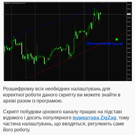
Розшифровку всіх необхідних налаштувань для
коректної роботи даного скрипту ви можете знайти в
архіві разом із програмою.
Скрипт побудови цінового каналу працює на підставі
відомого і досить популярного
індикатора ZigZag
, тому
частина налаштувань, що вводяться, регулюють саме
його роботу.