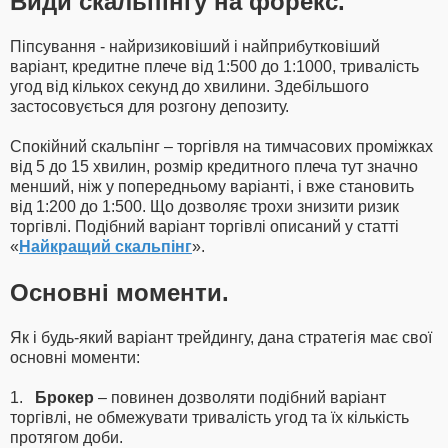
Види скальпінгу на форекс.
Піпсування - найризиковіший і найприбутковіший
варіант, кредитне плече від 1:500 до 1:1000, тривалість
угод від кількох секунд до хвилини. Здебільшого
застосовується для розгону депозиту.
Спокійний скальпінг – торгівля на тимчасових проміжках
від 5 до 15 хвилин, розмір кредитного плеча тут значно
менший, ніж у попередньому варіанті, і вже становить
від 1:200 до 1:500. Що дозволяє трохи знизити ризик
торгівлі. Подібний варіант торгівлі описаний у статті
«
Найкращий скальпінг
».
Основні моменти.
Як і будь-який варіант трейдингу, дана стратегія має свої
основні моменти:
1.
Брокер
– повинен дозволяти подібний варіант
торгівлі, не обмежувати тривалість угод та їх кількість
протягом доби.