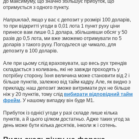
до максимуму, що значно збільшує прибуток, що
отримується з одного пункту.
Наприклад
, якщо у вас є депозит у розмірі 100 доларів,
то при відкритті угоди в 0,01 лота 1 пункт руху ціни
принесе вам лише 0,1 долара, збільшивши обсяг у 50
разів до 0,5 лота, ми вже зможемо отримувати по 5
доларів з такого руху. Погодьтеся це чимало, для
депозиту в 100 доларів.
Але при цьому слід враховувати, що весь рух трендів
складається з коливань, які не завжди проходять у
потрібну сторону. Їхня величина може становити від 2 і
більше пунктів, залежно від тайм кадру. Але, як видно з
прикладу, наш депозит зможе витримати рух не більше
ніж у 20 пунктів, тому слід
вибирати відповідний тайм
фрейм
. У нашому випадку він буде М1.
Прибуток із однієї угоди у разі складе лише кілька
пунктів, а й цього цілком достатньо. Адже таких угод за
день може бути кілька десятків, інколи ж і сотень.