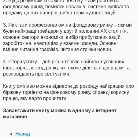
2. Будь розумним із самого початку – ази роботи на
фондовому ринку, помилки новачків, система купівлі та
продажу цінних паперів, вибір терміну інвестицій.
3. Як стати професіоналом на фондовому ринку – якими
були найкращі трейдери у другій половині ХХ століття,
основні сектори економіки, вибір прибуткових акцій,
заробіток на інвестиціях у взаємні фонди. Основні
вміння читання графіків, читання стрічки новин.
4. Історії успіху – добірка інтерв'ю найбільш успішних
інвесторів, легенд ринку, які охоче діляться досвідом та
розповідають про свої успіхи.
Книгу сміливо можна віднести до розряду найкращих про
біржову торгівлю на фондовому ринку, справді корисну
працю, яку варто прочитати.
Завантажити книгу можна в одному з інтернет
магазинів
Назад