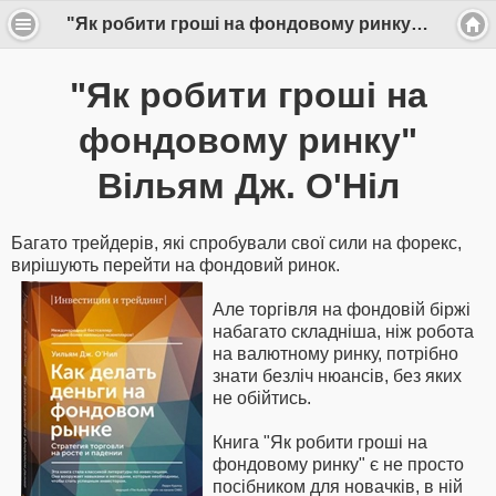
"Як робити гроші на фондовому ринку" Вільям Дж. О'Ніл
"Як робити гроші на
фондовому ринку"
Вільям Дж. О'Ніл
Багато трейдерів, які спробували свої сили на форекс,
вирішують перейти на фондовий ринок.
Але торгівля на фондовій біржі
набагато складніша, ніж робота
на валютному ринку, потрібно
знати безліч нюансів, без яких
не обійтись.
Книга "Як робити гроші на
фондовому ринку" є не просто
посібником для новачків, в ній